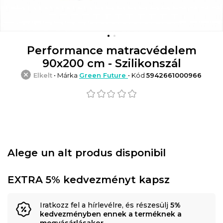
Performance matracvédelem
90x200 cm - Szilikonszál
Elkelt
• Márka
Green Future
• Kód
5942661000966
Alege un alt produs disponibil
EXTRA 5% kedvezményt kapsz
Iratkozz fel a hírlevélre, és részesülj
5%
kedvezményben ennek a terméknek a
megvásárlásakor
.