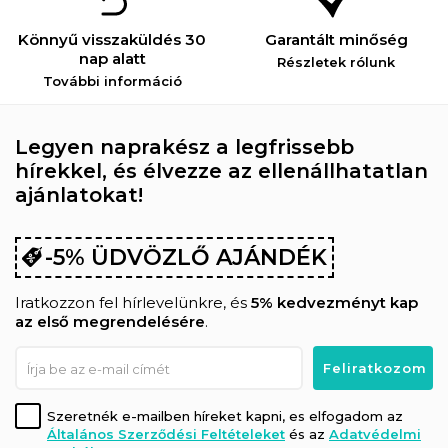
Könnyű visszaküldés 30
Garantált minőség
nap alatt
Részletek rólunk
További információ
Legyen naprakész a legfrissebb
hírekkel, és élvezze az ellenállhatatlan
ajánlatokat!
-5% ÜDVÖZLŐ AJÁNDÉK
Iratkozzon fel hírlevelünkre, és
5% kedvezményt kap
az első megrendelésére
.
Szeretnék e-mailben híreket kapni, es elfogadom az
Általános Szerződési Feltételeket
és az
Adatvédelmi