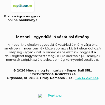
Biztonságos és gyors
online bankkártya
Mezoni - egyedülálló vásárlási élmény
A mezoni.hu oldalon egyedülálló vásárlási élmény várja önt,
amelyben minden termék közelebb visz a kívánt életmódhoz.A
szépség vágyát kínáljuk önnek, és nekiláttunk, hogy ezt a
szükségletet nagy változatosságú cikkekkel tápláljuk, amelyek
nemcsak szépítik az életedet, de még könnyebbé teszik azt.
© 2026 Minden jog fenntartva - Super Ball SRL,
J35/3570/2004, RO16992274
Orțișoara, nr. 282B, Timiș, România - Tel.
+36 13 237 534