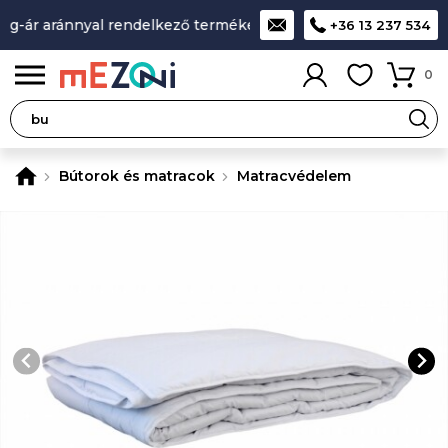
g-ár aránnyal rendelkező termékek
A legjobb design-minősé
+36 13 237 534
0
Bútorok és matracok
Matracvédelem