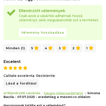
Ellenőrzött vélemények
Csak azok a vásárlók adhatnak hozzá
véleményt, akik megvásárolták ezt a terméket.
Vélemény hozzáadása
Minden (1)
5
4
3
2
1
Excelent
Calitate excelenta. Rezistente.
Lásd a fordítást
Ellenőrzött vásárlás
-
Square Virágcseréptartó
- Simona
Bacila - 07.07.2025 - eredetileg a mezoni.ro oldalon
Hasznosnak találta ezt a véleményt?