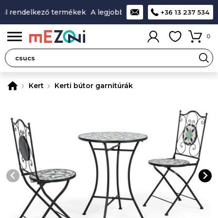
l rendelkező termékek
A legjobb design-minőség-ár aránnya
+36 13 237 534
0
Kert
Kerti bútor garnitúrák