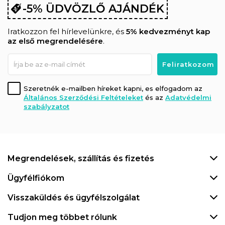
-5% ÜDVÖZLŐ AJÁNDÉK
Iratkozzon fel hírlevelünkre, és
5% kedvezményt kap
az első megrendelésére
.
Szeretnék e-mailben híreket kapni, es elfogadom az
Általános Szerződési Feltételeket
és az
Adatvédelmi
szabályzatot
Megrendelések, szállítás és fizetés
Ügyfélfiókom
Visszaküldés és ügyfélszolgálat
Tudjon meg többet rólunk