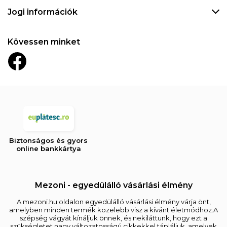
Jogi információk
Kövessen minket
Biztonságos és gyors
online bankkártya
Mezoni - egyedülálló vásárlási élmény
A mezoni.hu oldalon egyedülálló vásárlási élmény várja önt,
amelyben minden termék közelebb visz a kívánt életmódhoz.A
szépség vágyát kínáljuk önnek, és nekiláttunk, hogy ezt a
szükségletet nagy változatosságú cikkekkel tápláljuk, amelyek