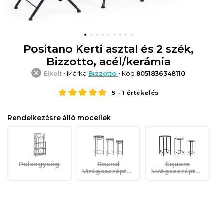
Positano Kerti asztal és 2 szék,
Bizzotto, acél/kerámia
Elkelt
• Márka
Bizzotto
• Kód
8051836348110
5
-
1
értékelés
Rendelkezésre álló modellek
Polcegység
Round
Square
Virágcseréptartó
Virágcseréptartó