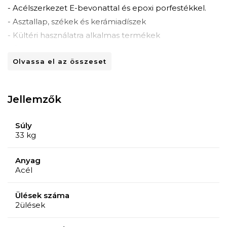
- Acélszerkezet E-bevonattal és epoxi porfestékkel.
- Asztallap, székek és kerámiadíszek
- Kültéri használatra alkalmas termékek
- Összecsukható székek
Olvassa el az összeset
- Ülésmagasság: 46 cm
- Az asztalhoz a lábak összeszerelése szükséges
Jellemzők
Súly
33 kg
Anyag
Acél
Ülések száma
2ülések