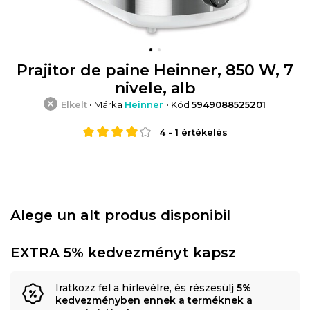
Prajitor de paine Heinner, 850 W, 7
nivele, alb
Elkelt
• Márka
Heinner
• Kód
5949088525201
4
-
1
értékelés
Alege un alt produs disponibil
EXTRA 5% kedvezményt kapsz
Iratkozz fel a hírlevélre, és részesülj
5%
kedvezményben ennek a terméknek a