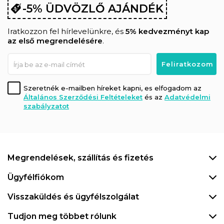
-5% ÜDVÖZLŐ AJÁNDÉK
Iratkozzon fel hírlevelünkre, és
5% kedvezményt kap
az első megrendelésére
.
Szeretnék e-mailben híreket kapni, es elfogadom az
Általános Szerződési Feltételeket
és az
Adatvédelmi
szabályzatot
Megrendelések, szállítás és fizetés
Ügyfélfiókom
Visszaküldés és ügyfélszolgálat
Tudjon meg többet rólunk