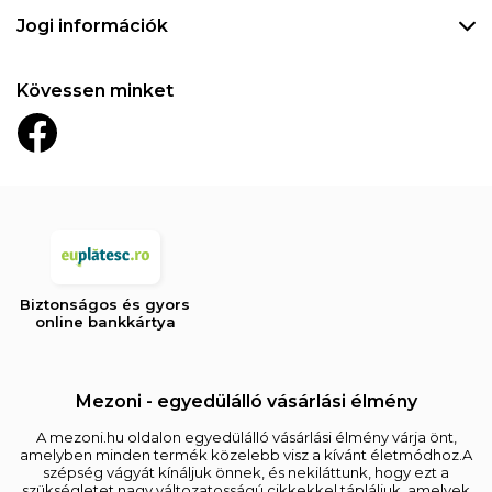
Jogi információk
Kövessen minket
Biztonságos és gyors
online bankkártya
Mezoni - egyedülálló vásárlási élmény
A mezoni.hu oldalon egyedülálló vásárlási élmény várja önt,
amelyben minden termék közelebb visz a kívánt életmódhoz.A
szépség vágyát kínáljuk önnek, és nekiláttunk, hogy ezt a
szükségletet nagy változatosságú cikkekkel tápláljuk, amelyek