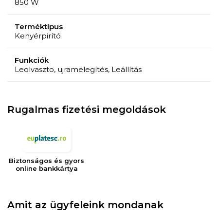
850 W
Include
1 tavita pentru firimituri (detasabila)
Terméktípus
Kenyérpirító
Mențiuni
7 nivele de rumenire; Functie auto-centrare; Spatiu
Funkciók
depozitare cablu;
Leolvaszto, ujramelegítés, Leállítás
Rugalmas fizetési megoldások
Biztonságos és gyors
online bankkártya
Amit az ügyfeleink mondanak