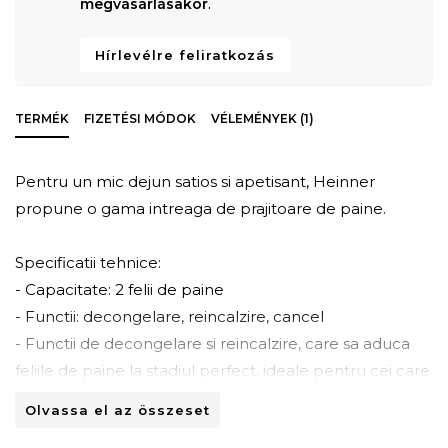
megvásárlásakor
.
Hírlevélre feliratkozás
TERMÉK
FIZETÉSI MÓDOK
VÉLEMÉNYEK (1)
Pentru un mic dejun satios si apetisant, Heinner
propune o gama intreaga de prajitoare de paine.
Specificatii tehnice:
- Capacitate: 2 felii de paine
- Functii: decongelare, reincalzire, cancel
- Functii de decongelare si reincalzire, care sa aduca
feliile de paine la stadiul perfect, ideale pentru cei care
pastreaza painea la rece
Olvassa el az összeset
- 7 nivele de rumenire pentru satisfacerea tuturor