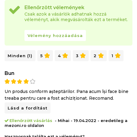
Ellenőrzött vélemények
Csak azok a vásárlók adhatnak hozzá
véleményt, akik megvásárolták ezt a terméket.
Vélemény hozzáadása
Minden (1)
5
4
3
2
1
Bun
Un produs conform așteptărilor. Pana acum își face bine
treaba pentru care a fost achiziționat. Recomand.
Lásd a fordítást
Ellenőrzött vásárlás
- Mihai - 19.04.2022 - eredetileg a
mezoni.ro oldalon
Hasznosnak találta ezt a véleményt?