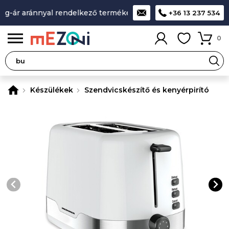
g-ár aránnyal rendelkező termékek
A legjobb design-minősé
+36 13 237 534
0
Készülékek
Szendvicskészítő és kenyérpirító