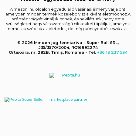
A mezoni.hu oldalon egyedülálló vásárlási élmény várja önt,
amelyben minden termék közelebb visz a kívánt életmódhoz.A
szépség vágyát kínáljuk önnek, és nekiláttunk, hogy ezt a
szükségletet nagy változatosságú cikkekkel tápláljuk, amelyek
nemcsak szépítik az életedet, de még könnyebbé teszik azt.
© 2026 Minden jog fenntartva - Super Ball SRL,
J35/3570/2004, RO16992274
Orțișoara, nr. 282B, Timiș, România - Tel.
+36 13 237 534
marketplace partner