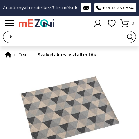
ár aránnyal rendelkező termékek
A legjobb design-minőség-
+36 13 237 534
0
Textil
Szalvéták és asztalterítők