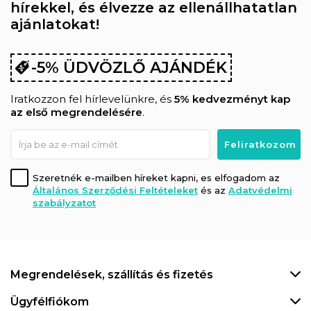
hírekkel, és élvezze az ellenállhatatlan
ajánlatokat!
-5% ÜDVÖZLŐ AJÁNDÉK
Iratkozzon fel hírlevelünkre, és
5% kedvezményt kap
az első megrendelésére
.
Szeretnék e-mailben híreket kapni, es elfogadom az
Általános Szerződési Feltételeket
és az
Adatvédelmi
szabályzatot
Megrendelések, szállítás és fizetés
Ügyfélfiókom