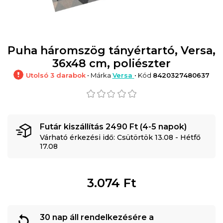
Puha háromszög tányértartó, Versa,
36x48 cm, poliészter
Utolsó 3 darabok
• Márka
Versa
• Kód
8420327480637
Futár kiszállítás 2490 Ft (4-5 napok)
Várható érkezési idő: Csütörtök 13.08 - Hétfő
17.08
3.074
Ft
30 nap áll rendelkezésére a