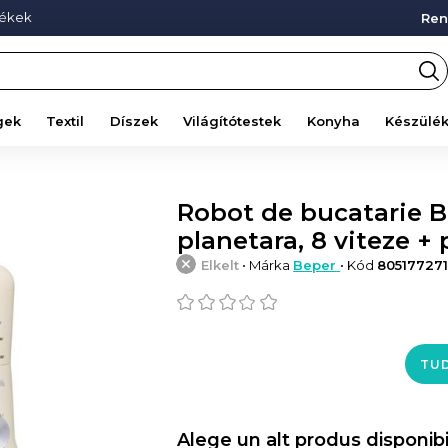
mékek
Ren
gek
Textil
Díszek
Világítótestek
Konyha
Készülé
Robot de bucatarie BP
planetara, 8 viteze + 
Elkelt
• Márka
Beper
• Kód
80517727
TUD
Alege un alt produs disponibi