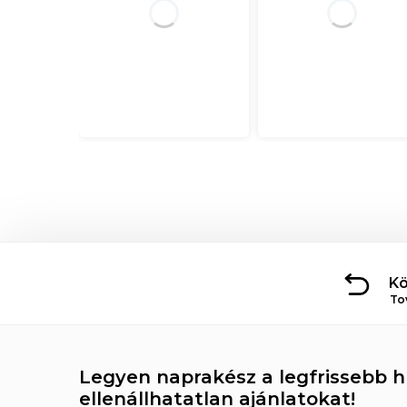
Kö
To
Legyen naprakész a legfrissebb hí
ellenállhatatlan ajánlatokat!