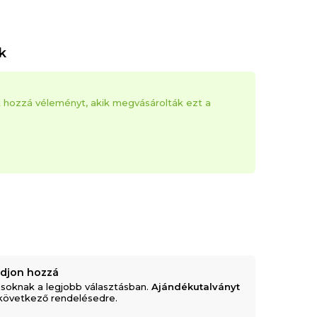
k
k hozzá véleményt, akik megvásárolták ezt a
adjon hozzá
soknak a legjobb választásban.
Ajándékutalványt
következő rendelésedre.