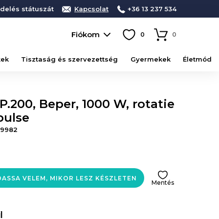
delés státuszát
Kapcsolat
+36 13 237 534
Fiókom
0
0
kek
Tisztaság és szervezettség
Gyermekek
Életmód
.200, Beper, 1000 W, rotatie
pulse
19982
ASSA VELEM, MIKOR LESZ KÉSZLETEN
Mentés
l