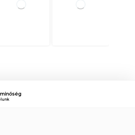
 minőség
ólunk