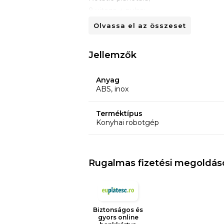
8 viteze + pulse;
Accesorii: carlig pentru framantare, tel,
Olvassa el az összeset
Jellemzők
Anyag
ABS, inox
Terméktípus
Konyhai robotgép
Rugalmas fizetési megoldás
Biztonságos és
gyors online