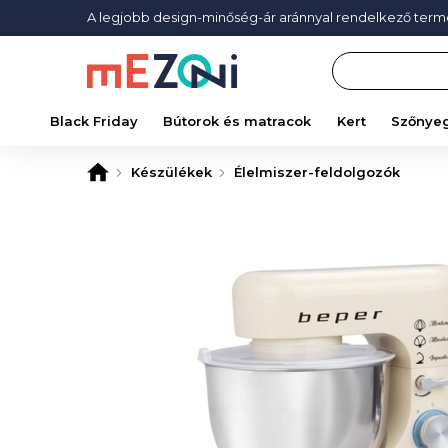
A legjobb design-minőség-ár aránnyal rendelkező ter
Search
Black Friday
Bútorok és matracok
Kert
Szőnye
Készülékek
Élelmiszer-feldolgozók