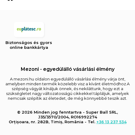
Biztonságos és gyors
online bankkártya
Mezoni - egyedülálló vásárlási élmény
A mezoni.hu oldalon egyedülálló vásárlási élmény várja önt,
amelyben minden termék közelebb visz a kívánt életmódhoz.A
szépség vágyát kínáljuk önnek, és nekiláttunk, hogy ezt a
szükségletet nagy változatosságú cikkekkel tápláljuk, amelyek
nemcsak szépítik az életedet, de még könnyebbé teszik azt.
© 2026 Minden jog fenntartva - Super Ball SRL,
J35/3570/2004, RO16992274
Orțișoara, nr. 282B, Timiș, România - Tel.
+36 13 237 534