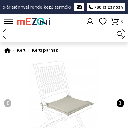
g-ár aránnyal rendelkező termékek
A legjobb design-minősé
+36 13 237 534
0
Kert
Kerti párnák