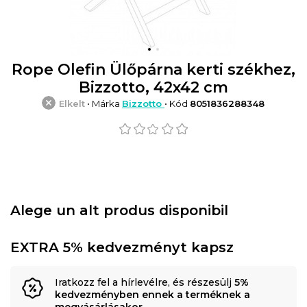
Rope Olefin Ülőpárna kerti székhez,
Bizzotto, 42x42 cm
Elkelt
• Márka
Bizzotto
• Kód
8051836288348
Alege un alt produs disponibil
EXTRA 5% kedvezményt kapsz
Iratkozz fel a hírlevélre, és részesülj
5%
kedvezményben ennek a terméknek a
megvásárlásakor
.