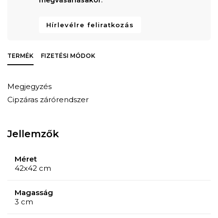
Hírlevélre feliratkozás
TERMÉK
FIZETÉSI MÓDOK
Megjegyzés
Cipzáras zárórendszer
Jellemzők
Méret
42x42 cm
Magasság
3 cm