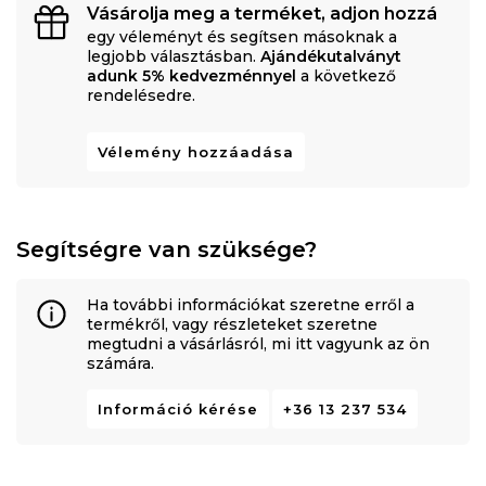
Vásárolja meg a terméket, adjon hozzá
egy véleményt és segítsen másoknak a
legjobb választásban.
Ajándékutalványt
adunk 5% kedvezménnyel
a következő
rendelésedre.
Vélemény hozzáadása
Segítségre van szüksége?
Ha további információkat szeretne erről a
termékről, vagy részleteket szeretne
megtudni a vásárlásról, mi itt vagyunk az ön
számára.
Információ kérése
+36 13 237 534