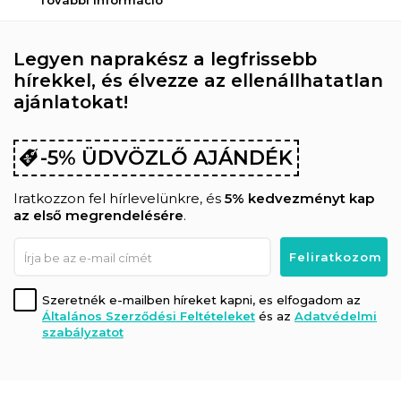
További információ
Legyen naprakész a legfrissebb
hírekkel, és élvezze az ellenállhatatlan
ajánlatokat!
-5% ÜDVÖZLŐ AJÁNDÉK
Iratkozzon fel hírlevelünkre, és
5% kedvezményt kap
az első megrendelésére
.
Szeretnék e-mailben híreket kapni, es elfogadom az
Általános Szerződési Feltételeket
és az
Adatvédelmi
szabályzatot