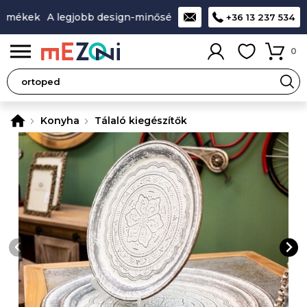
rmékek
A legjobb design-minőség-ár aránnyal rendelkező te
+36 13 237 534
0
Konyha
Tálaló kiegészítők