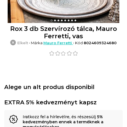
Rox 3 db Szervírozó tálca, Mauro
Ferretti, vas
Elkelt
• Márka
Mauro Ferretti
• Kód
8024609324680
Alege un alt produs disponibil
EXTRA 5% kedvezményt kapsz
Iratkozz fel a hírlevélre, és részesülj
5%
kedvezményben ennek a terméknek a
megvásárlásakor
.