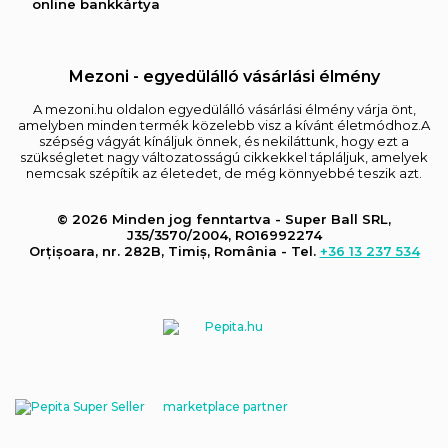
online bankkártya
Mezoni - egyedülálló vásárlási élmény
A mezoni.hu oldalon egyedülálló vásárlási élmény várja önt,
amelyben minden termék közelebb visz a kívánt életmódhoz.A
szépség vágyát kínáljuk önnek, és nekiláttunk, hogy ezt a
szükségletet nagy változatosságú cikkekkel tápláljuk, amelyek
nemcsak szépítik az életedet, de még könnyebbé teszik azt.
© 2026 Minden jog fenntartva - Super Ball SRL,
J35/3570/2004, RO16992274
Orțișoara, nr. 282B, Timiș, România - Tel.
+36 13 237 534
marketplace partner