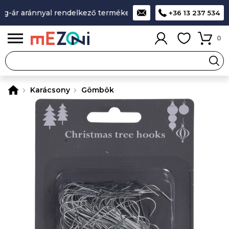
-ár aránnyal rendelkező termékek
A legjobb design-minőség
+36 13 237 534
0
Karácsony
Gömbök