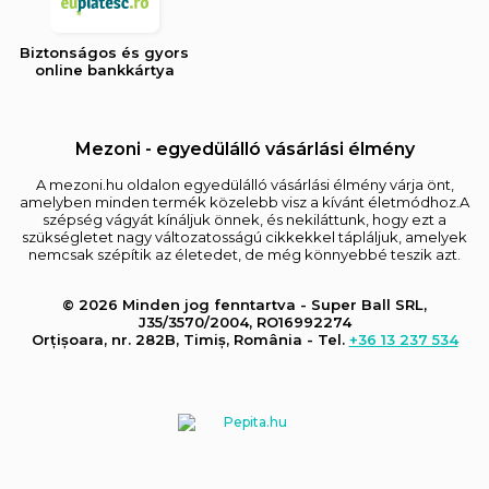
Biztonságos és gyors
online bankkártya
Mezoni - egyedülálló vásárlási élmény
A mezoni.hu oldalon egyedülálló vásárlási élmény várja önt,
amelyben minden termék közelebb visz a kívánt életmódhoz.A
szépség vágyát kínáljuk önnek, és nekiláttunk, hogy ezt a
szükségletet nagy változatosságú cikkekkel tápláljuk, amelyek
nemcsak szépítik az életedet, de még könnyebbé teszik azt.
© 2026 Minden jog fenntartva - Super Ball SRL,
J35/3570/2004, RO16992274
Orțișoara, nr. 282B, Timiș, România - Tel.
+36 13 237 534