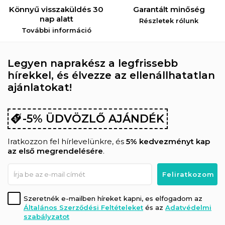
Könnyű visszaküldés 30
Garantált minőség
nap alatt
Részletek rólunk
További információ
Legyen naprakész a legfrissebb
hírekkel, és élvezze az ellenállhatatlan
ajánlatokat!
-5% ÜDVÖZLŐ AJÁNDÉK
Iratkozzon fel hírlevelünkre, és
5% kedvezményt kap
az első megrendelésére
.
Szeretnék e-mailben híreket kapni, es elfogadom az
Általános Szerződési Feltételeket
és az
Adatvédelmi
szabályzatot