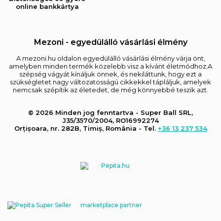
online bankkártya
Mezoni - egyedülálló vásárlási élmény
A mezoni.hu oldalon egyedülálló vásárlási élmény várja önt,
amelyben minden termék közelebb visz a kívánt életmódhoz.A
szépség vágyát kínáljuk önnek, és nekiláttunk, hogy ezt a
szükségletet nagy változatosságú cikkekkel tápláljuk, amelyek
nemcsak szépítik az életedet, de még könnyebbé teszik azt.
© 2026 Minden jog fenntartva - Super Ball SRL,
J35/3570/2004, RO16992274
Orțișoara, nr. 282B, Timiș, România - Tel.
+36 13 237 534
marketplace partner