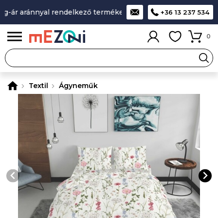
-ár aránnyal rendelkező termékek
A legjobb design-minőség
+36 13 237 534
0
Textil
Ágyneműk