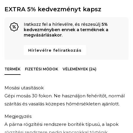
EXTRA 5% kedvezményt kapsz
Iratkozz fel a hírlevélre, és részesülj
5%
kedvezményben ennek a terméknek a
megvásárlásakor
.
Hírlevélre feliratkozás
TERMÉK
FIZETÉSI MÓDOK
VÉLEMÉNYEK (24)
Mosási utasítások
Gépi mosás 30 fokon. Ne használjon fehérítőt, normál
szárítás és vasalás közepes hőmérsékleten ajánlott.
Megjegyzés
A párna rögzítési rendszere boríték típusú, a lapok
rögzítési rendszere pedig kapcsokkal történik.