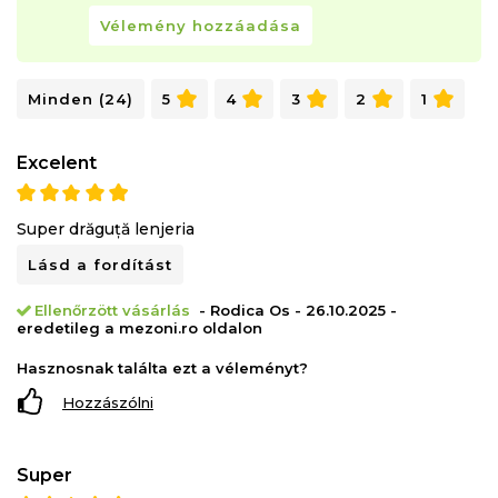
Vélemény hozzáadása
Minden (24)
5
4
3
2
1
Excelent
Super drăguță lenjeria
Lásd a fordítást
Ellenőrzött vásárlás
- Rodica Os - 26.10.2025 -
eredetileg a mezoni.ro oldalon
Hasznosnak találta ezt a véleményt?
Hozzászólni
Super