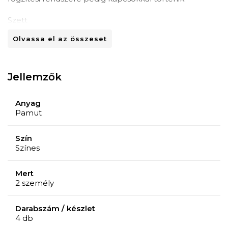
Szett
1 lepedő 180x200 cm, 1 lepedő 200x220 cm és 2
Olvassa el az összeset
párnahuzat 50x70 cm.
Sűrűség
Jellemzők
132 TC
Anyag
Pamut
Szín
Színes
Mert
2 személy
Darabszám / készlet
4 db