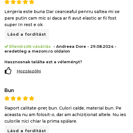
Lenjeria este buna Dar cearceaful penrru saltea mi se
pare putin cam mic si daca ar fi avut elastic ar fii fost
super In rest e ok
Lásd a fordítást
Ellenőrzött vásárlás
- Andreea Dore - 29.08.2024 -
eredetileg a mezoni.ro oldalon
Hasznosnak találta ezt a véleményt?
Hozzászólni
Bun
Raport calitate-preț bun. Culori calde, material bun. Pe
aceasta nu am folosit-o, dar am achiziționat altele. Nu ies
culorile nici chiar la prima spălare.
Lásd a fordítást