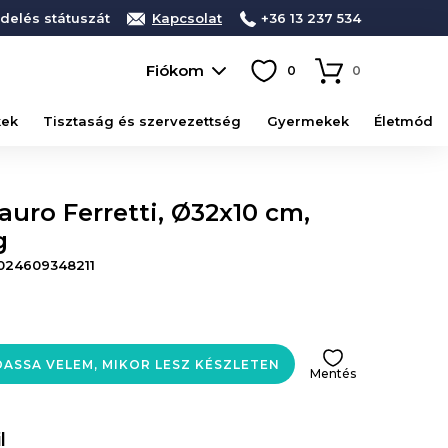
delés státuszát
Kapcsolat
+36 13 237 534
Fiókom
0
0
kek
Tisztaság és szervezettség
Gyermekek
Életmód
Mauro Ferretti, Ø32x10 cm,
g
024609348211
ASSA VELEM, MIKOR LESZ KÉSZLETEN
Mentés
l