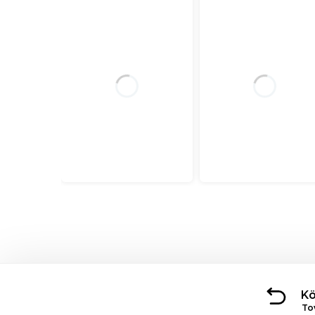
Kö
To