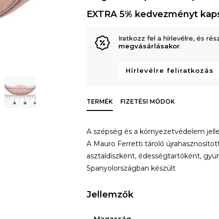
EXTRA 5% kedvezményt kap
Iratkozz fel a hírlevélre, és rés
megvásárlásakor
.
Hírlevélre feliratkozás
TERMÉK
FIZETÉSI MÓDOK
A szépség és a környezetvédelem jell
A Mauro Ferretti tároló újrahasznosítot
asztaldíszként, édességtartóként, gyümö
Spanyolországban készült
Jellemzők