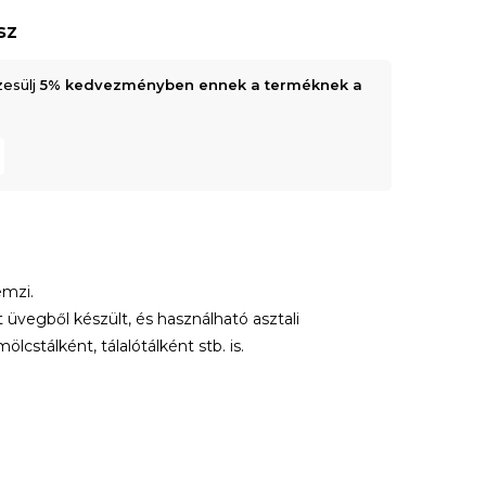
sz
zesülj
5% kedvezményben ennek a terméknek a
emzi.
t üvegből készült, és használható asztali
lcstálként, tálalótálként stb. is.