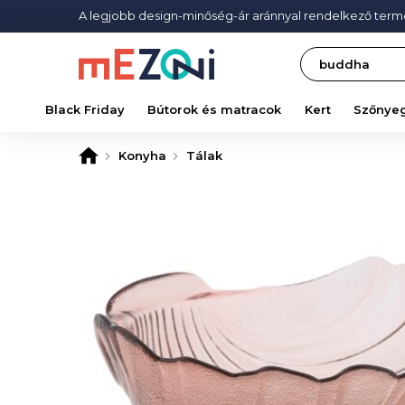
A legjobb design-minőség-ár aránnyal rendelkező ter
Search
Black Friday
Bútorok és matracok
Kert
Szőnye
Konyha
Tálak