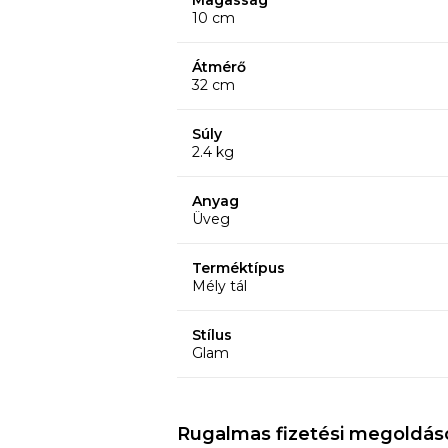
Magasság
10 cm
Átmérő
32 cm
Súly
2.4 kg
Anyag
Üveg
Terméktípus
Mély tál
Stílus
Glam
Rugalmas fizetési megoldás