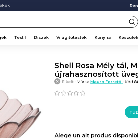
mékek
Ren
gek
Textil
Díszek
Világítótestek
Konyha
Készülé
Shell Rosa Mély tál, 
újrahasznosított üve
Elkelt
• Márka
Mauro Ferretti
• Kód
8
TUD
Alege un alt produs disponibi