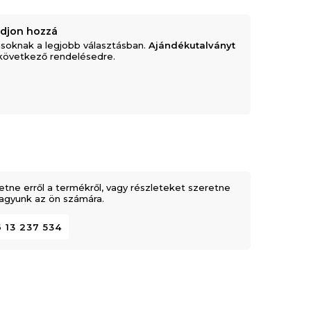
adjon hozzá
soknak a legjobb választásban.
Ajándékutalványt
következő rendelésedre.
etne erről a termékről, vagy részleteket szeretne
 vagyunk az ön számára.
 13 237 534