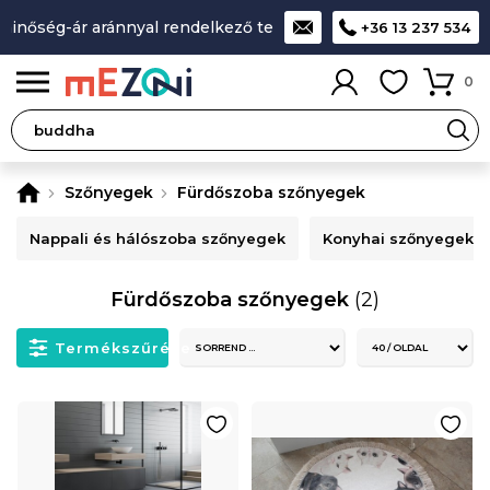
minőség-ár aránnyal rendelkező termékek
A legjobb design-
+36 13 237 534
0
Szőnyegek
Fürdőszoba szőnyegek
Nappali és hálószoba szőnyegek
Konyhai szőnyegek
Fürdőszoba szőnyegek
(2)
Termékszűrése