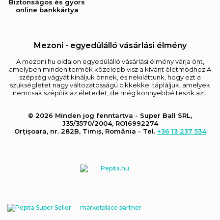
Biztonságos és gyors
online bankkártya
Mezoni - egyedülálló vásárlási élmény
A mezoni.hu oldalon egyedülálló vásárlási élmény várja önt,
amelyben minden termék közelebb visz a kívánt életmódhoz.A
szépség vágyát kínáljuk önnek, és nekiláttunk, hogy ezt a
szükségletet nagy változatosságú cikkekkel tápláljuk, amelyek
nemcsak szépítik az életedet, de még könnyebbé teszik azt.
© 2026 Minden jog fenntartva - Super Ball SRL,
J35/3570/2004, RO16992274
Orțișoara, nr. 282B, Timiș, România - Tel.
+36 13 237 534
marketplace partner