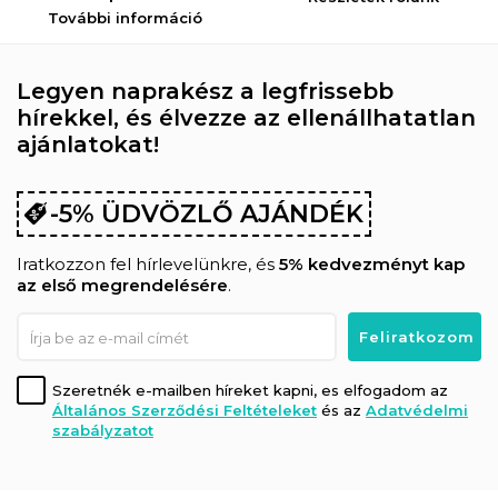
További információ
Legyen naprakész a legfrissebb
hírekkel, és élvezze az ellenállhatatlan
ajánlatokat!
-5% ÜDVÖZLŐ AJÁNDÉK
Iratkozzon fel hírlevelünkre, és
5% kedvezményt kap
az első megrendelésére
.
Szeretnék e-mailben híreket kapni, es elfogadom az
Általános Szerződési Feltételeket
és az
Adatvédelmi
szabályzatot