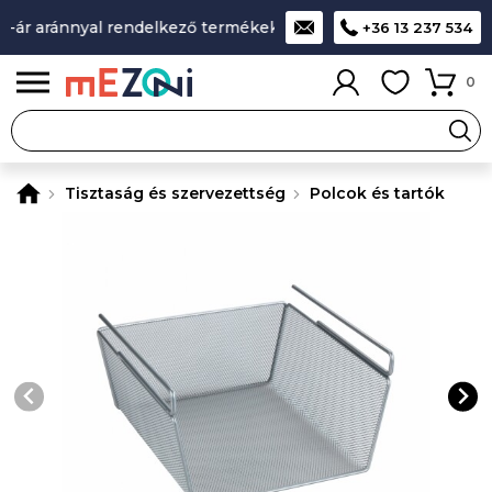
ár aránnyal rendelkező termékek
A legjobb design-minőség-
+36 13 237 534
0
Tisztaság és szervezettség
Polcok és tartók