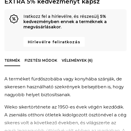
EXTRA 5% kedvezményt kapsz
Iratkozz fel a hírlevélre, és részesülj
5%
kedvezményben ennek a terméknek a
megvásárlásakor
.
Hírlevélre feliratkozás
TERMÉK
FIZETÉSI MÓDOK
VÉLEMÉNYEK (6)
A terméket fürdőszobába vagy konyhába szánják, de
sikeresen használható szekrények belsejében is, hogy
nagyobb helyet biztosítsanak.
Weko sikertörténete az 1950-es évek végén kezdődik.
A zseniális otthoni ötletek kidolgozott ösztönével a cég
sikeres volt a következő években, és világszerte az
egyik legnagyobb úttörővé vált ebben az iparágban. A