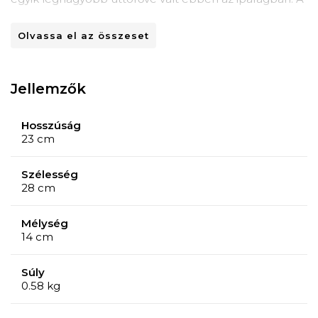
termékpaletta igen széles, háztartási cikkek,
Olvassa el az összeset
fürdőszobai és konyhai kiegészítők rendezéséhez kínál
termékeket vásárlóinak.
Jellemzők
Hosszúság
23 cm
Szélesség
28 cm
Mélység
14 cm
Súly
0.58 kg