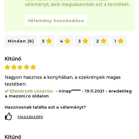
véleményt, akik megvásárolták ezt a terméket.
Vélemény hozzáadása
Minden (6)
5
4
3
2
1
Kitűnő
Nagyon hasznos a konyhában, a szekrények magas
testében.
Ellenőrzött vásárlás
- irinap****** - 19.11.2021 - eredetileg
a mezoni.ro oldalon
Hasznosnak találta ezt a véleményt?
Hozzászólni
Kitűnő