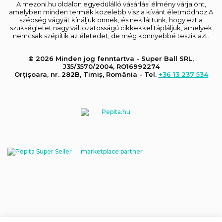
A mezoni.hu oldalon egyedülálló vásárlási élmény várja önt,
amelyben minden termék közelebb visz a kívánt életmódhoz.A
szépség vágyát kínáljuk önnek, és nekiláttunk, hogy ezt a
szükségletet nagy változatosságú cikkekkel tápláljuk, amelyek
nemcsak szépítik az életedet, de még könnyebbé teszik azt.
© 2026 Minden jog fenntartva - Super Ball SRL,
J35/3570/2004, RO16992274
Orțișoara, nr. 282B, Timiș, România - Tel.
+36 13 237 534
marketplace partner