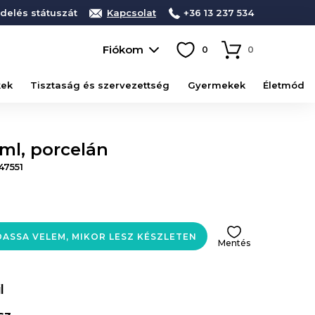
delés státuszát
Kapcsolat
+36 13 237 534
Fiókom
0
0
kek
Tisztaság és szervezettség
Gyermekek
Életmód
 ml, porcelán
47551
ASSA VELEM, MIKOR LESZ KÉSZLETEN
Mentés
l