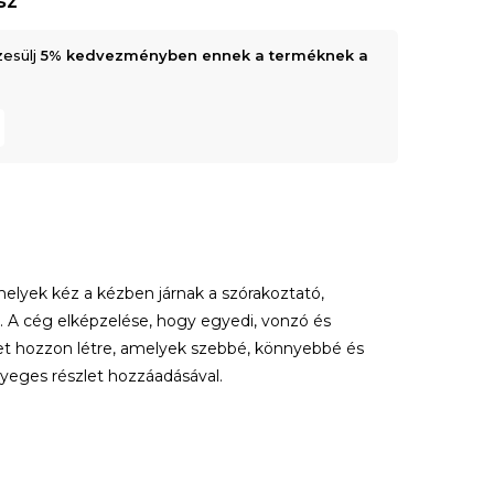
sz
zesülj
5% kedvezményben ennek a terméknek a
melyek kéz a kézben járnak a szórakoztató,
l. A cég elképzelése, hogy egyedi, vonzó és
et hozzon létre, amelyek szebbé, könnyebbé és
nyeges részlet hozzáadásával.