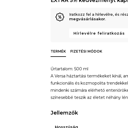
EXTRA 5% kedvezményt kap
Iratkozz fel a hírlevélre, és rés
megvásárlásakor
.
Hírlevélre feliratkozás
TERMÉK
FIZETÉSI MÓDOK
Űrtartalom: 500 ml
A Versa háztartási termékeket kínál, a
funkcionális és kozmopolita trendekke
mindenki számára elérhető enteriőrök
színesebbé teszik az életet néhány lé
Jellemzők
Hosszúság