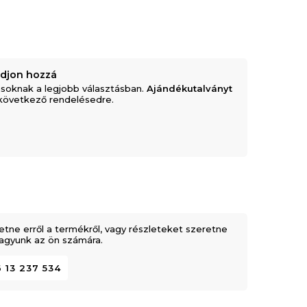
adjon hozzá
soknak a legjobb választásban.
Ajándékutalványt
következő rendelésedre.
etne erről a termékről, vagy részleteket szeretne
 vagyunk az ön számára.
 13 237 534