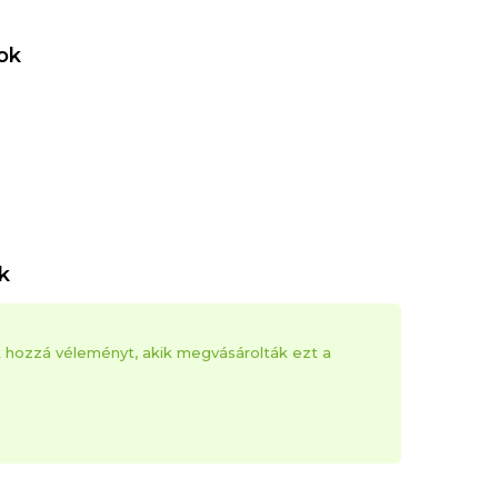
ok
k
k hozzá véleményt, akik megvásárolták ezt a