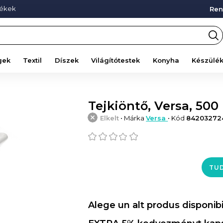
mékek
Ren
gek
Textil
Díszek
Világítótestek
Konyha
Készülé
Tejkiöntő, Versa, 500
Elkelt
• Márka
Versa
• Kód
84203272
TUD
Alege un alt produs disponibi