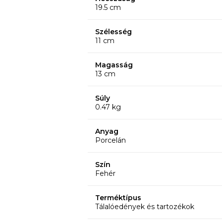
19.5 cm
Szélesség
11 cm
Magasság
13 cm
Súly
0.47 kg
Anyag
Porcelán
Szín
Fehér
Terméktípus
Tálalóedények és tartozékok