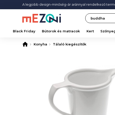
A legjobb design-minőség-ár aránnyal rendelkező ter
Search
Black Friday
Bútorok és matracok
Kert
Szőnye
Konyha
Tálaló kiegészítők