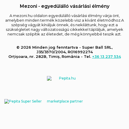
Mezoni - egyedülálló vásárlási élmény
A mezoni.hu oldalon egyedülálló vásárlási élmény várja önt,
amelyben minden termék közelebb visz a kívánt életmódhoz.A
szépség vágyát kínáljuk önnek, és nekiláttunk, hogy ezt a
szükségletet nagy változatosságú cikkekkel tápláljuk, amelyek
nemcsak szépítik az életedet, de még könnyebbé teszik azt.
© 2026 Minden jog fenntartva - Super Ball SRL,
J35/3570/2004, RO16992274
Orțișoara, nr. 282B, Timiș, România - Tel.
+36 13 237 534
marketplace partner