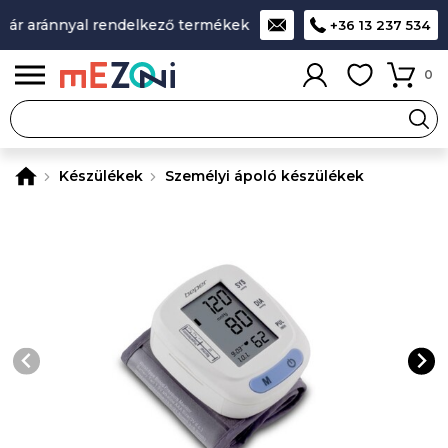
ár aránnyal rendelkező termékek
A legjobb design-minőség-
+36 13 237 534
0
Készülékek
Személyi ápoló készülékek