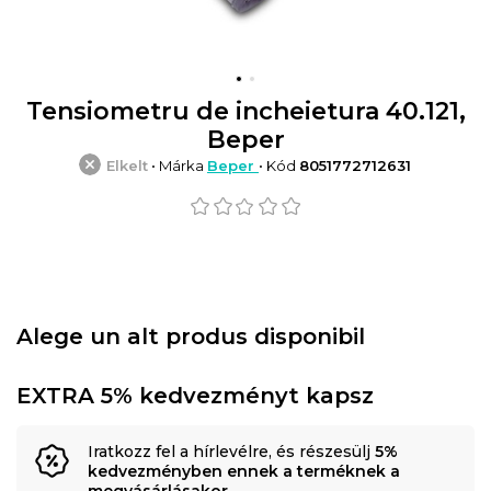
Tensiometru de incheietura 40.121,
Beper
Elkelt
• Márka
Beper
• Kód
8051772712631
Alege un alt produs disponibil
EXTRA 5% kedvezményt kapsz
Iratkozz fel a hírlevélre, és részesülj
5%
kedvezményben ennek a terméknek a
megvásárlásakor
.