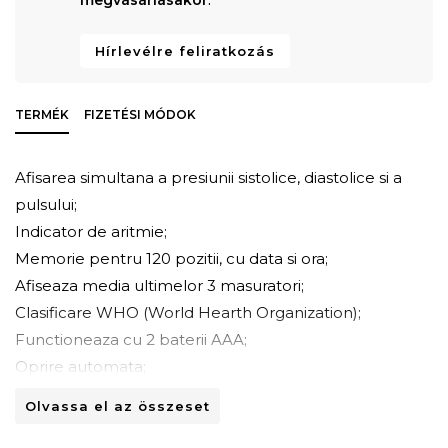
Hírlevélre feliratkozás
TERMÉK
FIZETÉSI MÓDOK
Afisarea simultana a presiunii sistolice, diastolice si a
pulsului;
Indicator de aritmie;
Memorie pentru 120 pozitii, cu data si ora;
Afiseaza media ultimelor 3 masuratori;
Clasificare WHO (World Hearth Organization);
Functioneaza cu 2 baterii AAA;
Oprire automata;
Circumferinta manseta: 13.5 - 21.5 cm.
Olvassa el az összeset
Funcționează cu