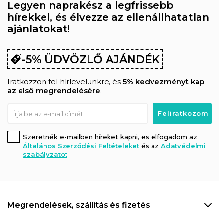
Legyen naprakész a legfrissebb
hírekkel, és élvezze az ellenállhatatlan
ajánlatokat!
-5% ÜDVÖZLŐ AJÁNDÉK
Iratkozzon fel hírlevelünkre, és
5% kedvezményt kap
az első megrendelésére
.
Szeretnék e-mailben híreket kapni, es elfogadom az
Általános Szerződési Feltételeket
és az
Adatvédelmi
szabályzatot
Megrendelések, szállítás és fizetés