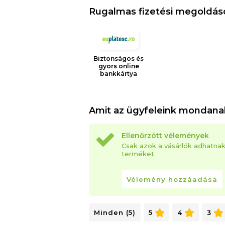
Rugalmas fizetési megoldás
Biztonságos és
gyors online
bankkártya
Amit az ügyfeleink mondana
Ellenőrzött vélemények
Csak azok a vásárlók adhatna
terméket.
Vélemény hozzáadása
Minden (5)
5
4
3