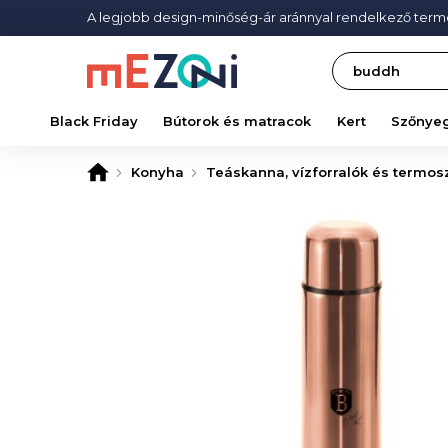
A legjobb design-minőség-ár aránnyal rendelkező ter
Search
Black Friday
Bútorok és matracok
Kert
Szőnye
Konyha
Teáskanna, vízforralók és termos