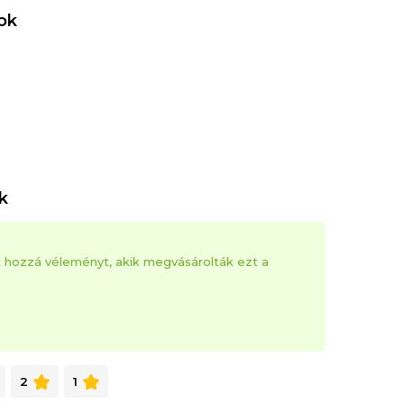
ok
k
k hozzá véleményt, akik megvásárolták ezt a
2
1