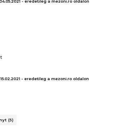
- 04.05.2021 - eredetileg a mezoni.ro oldalon
it
 15.02.2021 - eredetileg a mezoni.ro oldalon
yt (5)