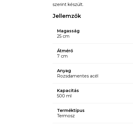
szerint készült.
Jellemzők
Magasság
25 cm
Átmérő
7 cm
Anyag
Rozsdamentes acél
Kapacitás
500 ml
Terméktípus
Termosz