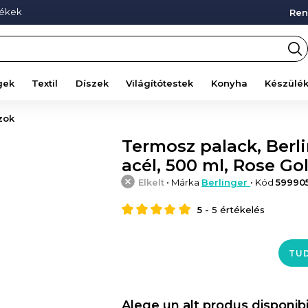
mékek
Ren
gek
Textil
Díszek
Világítótestek
Konyha
Készülé
zok
Termosz palack, Berl
acél, 500 ml, Rose Go
Elkelt
• Márka
Berlinger
• Kód
59990
5
-
5
értékelés
TUD
Alege un alt produs disponibi