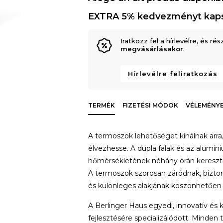
EXTRA 5% kedvezményt kap
Iratkozz fel a hírlevélre, és rés
megvásárlásakor
.
Hírlevélre feliratkozás
TERMÉK
FIZETÉSI MÓDOK
VÉLEMÉNYE
A termoszok lehetőséget kínálnak arra
élvezhesse. A dupla falak és az alumíni
hőmérsékletének néhány órán keresztü
A termoszok szorosan záródnak, biztonsá
és különleges alakjának köszönhetően
A Berlinger Haus egyedi, innovatív és 
fejlesztésére specializálódott. Minde