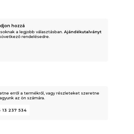
adjon hozzá
soknak a legjobb választásban.
Ajándékutalványt
következő rendelésedre.
etne erről a termékről, vagy részleteket szeretne
 vagyunk az ön számára.
 13 237 534