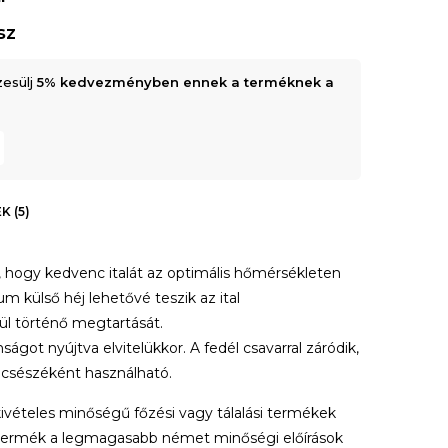
sz
zesülj
5% kedvezményben ennek a terméknek a
K (5)
, hogy kedvenc italát az optimális hőmérsékleten
um külső héj lehetővé teszik az ital
l történő megtartását.
got nyújtva elvitelükkor. A fedél csavarral záródik,
 csészéként használható.
kivételes minőségű főzési vagy tálalási termékek
n termék a legmagasabb német minőségi előírások