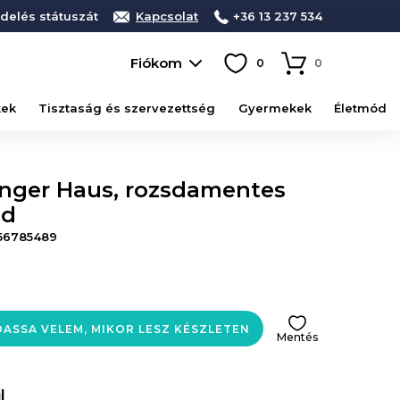
delés státuszát
Kapcsolat
+36 13 237 534
Fiókom
0
0
kek
Tisztaság és szervezettség
Gyermekek
Életmód
inger Haus, rozsdamentes
ld
56785489
ASSA VELEM, MIKOR LESZ KÉSZLETEN
Mentés
l