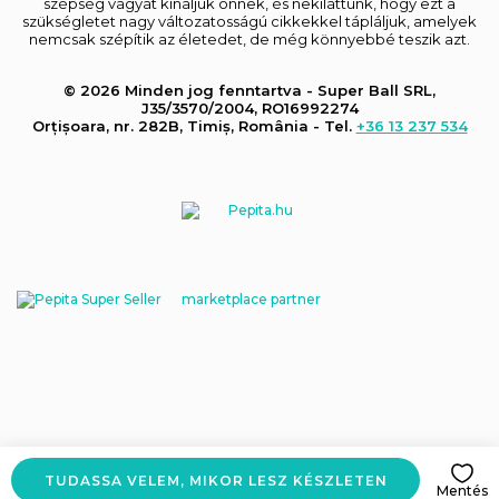
szépség vágyát kínáljuk önnek, és nekiláttunk, hogy ezt a
szükségletet nagy változatosságú cikkekkel tápláljuk, amelyek
nemcsak szépítik az életedet, de még könnyebbé teszik azt.
© 2026 Minden jog fenntartva - Super Ball SRL,
J35/3570/2004, RO16992274
Orțișoara, nr. 282B, Timiș, România - Tel.
+36 13 237 534
marketplace partner
TUDASSA VELEM, MIKOR LESZ KÉSZLETEN
Mentés