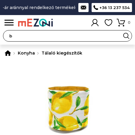
-ár aránnyal rendelkező termékek
A legjobb design-minőség
+36 13 237 534
0
Konyha
Tálaló kiegészítők