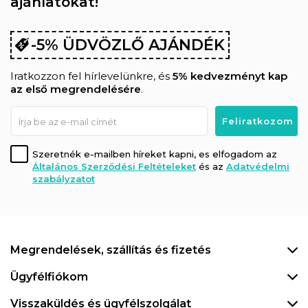
ajánlatokat!
-5% ÜDVÖZLŐ AJÁNDÉK
Iratkozzon fel hírlevelünkre, és
5% kedvezményt kap
az első megrendelésére
.
Szeretnék e-mailben híreket kapni, es elfogadom az
Általános Szerződési Feltételeket
és az
Adatvédelmi
szabályzatot
Megrendelések, szállítás és fizetés
Ügyfélfiókom
Visszaküldés és ügyfélszolgálat