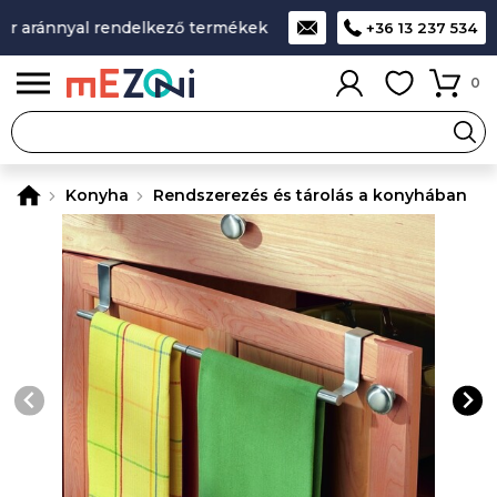
r aránnyal rendelkező termékek
A legjobb design-minőség-á
+36 13 237 534
0
Konyha
Rendszerezés és tárolás a konyhában