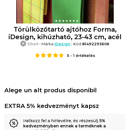
Törülközőtartó ajtóhoz Forma,
iDesign, kihúzható, 23-43 cm, acél
Elkelt
• Márka
iDesign
• Kód
81492293606
5
-
1
értékelés
Alege un alt produs disponibil
EXTRA 5% kedvezményt kapsz
Iratkozz fel a hírlevélre, és részesülj
5%
kedvezményben ennek a terméknek a