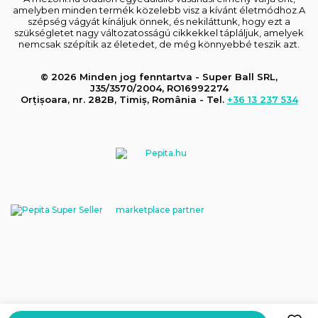
amelyben minden termék közelebb visz a kívánt életmódhoz.A
szépség vágyát kínáljuk önnek, és nekiláttunk, hogy ezt a
szükségletet nagy változatosságú cikkekkel tápláljuk, amelyek
nemcsak szépítik az életedet, de még könnyebbé teszik azt.
© 2026 Minden jog fenntartva - Super Ball SRL,
J35/3570/2004, RO16992274
Orțișoara, nr. 282B, Timiș, România - Tel.
+36 13 237 534
marketplace partner