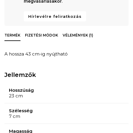
megvásárlásakor
.
Hírlevélre feliratkozás
TERMÉK
FIZETÉSI MÓDOK
VÉLEMÉNYEK (1)
A hossza 43 cm-ig nyújtható
Jellemzők
Hosszúság
23 cm
Szélesség
7 cm
Magasság