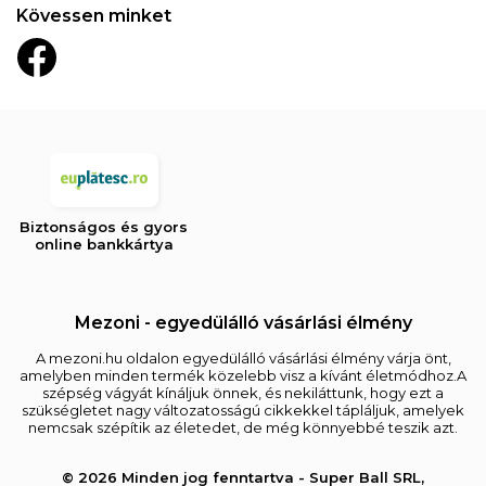
Kövessen minket
Biztonságos és gyors
online bankkártya
Mezoni - egyedülálló vásárlási élmény
A mezoni.hu oldalon egyedülálló vásárlási élmény várja önt,
amelyben minden termék közelebb visz a kívánt életmódhoz.A
szépség vágyát kínáljuk önnek, és nekiláttunk, hogy ezt a
szükségletet nagy változatosságú cikkekkel tápláljuk, amelyek
nemcsak szépítik az életedet, de még könnyebbé teszik azt.
© 2026 Minden jog fenntartva - Super Ball SRL,