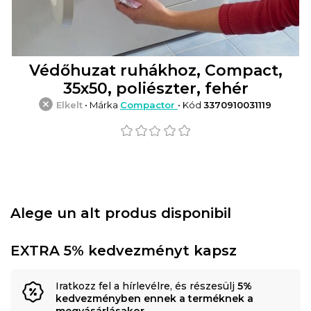
Védőhuzat ruhákhoz, Compact,
35x50, poliészter, fehér
Elkelt
• Márka
Compactor
• Kód
3370910031119
Alege un alt produs disponibil
EXTRA 5% kedvezményt kapsz
Iratkozz fel a hírlevélre, és részesülj
5%
kedvezményben ennek a terméknek a
megvásárlásakor
.