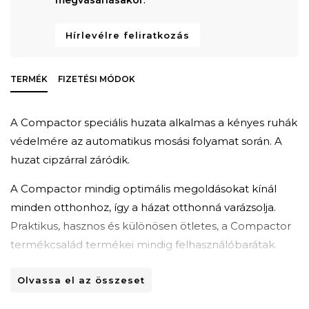
Hírlevélre feliratkozás
TERMÉK
FIZETÉSI MÓDOK
A Compactor speciális huzata alkalmas a kényes ruhák
védelmére az automatikus mosási folyamat során. A
huzat cipzárral záródik.
A Compactor mindig optimális megoldásokat kínál
minden otthonhoz, így a házat otthonná varázsolja.
Praktikus, hasznos és különösen ötletes, a Compactor
termékcsalád termékei mindig felhasználóbarátak.
KÖVETELÉSEK
Olvassa el az összeset
A huzat cipzárral zárható.