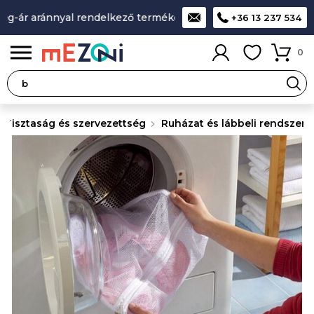
g-ár aránnyal rendelkező termékek
A legjobb design-minősé
+36 13 237 534
0
Tisztaság és szervezettség
Ruházat és lábbeli rendszere