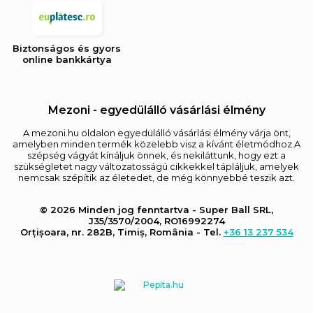
Biztonságos és gyors
online bankkártya
Mezoni - egyedülálló vásárlási élmény
A mezoni.hu oldalon egyedülálló vásárlási élmény várja önt,
amelyben minden termék közelebb visz a kívánt életmódhoz.A
szépség vágyát kínáljuk önnek, és nekiláttunk, hogy ezt a
szükségletet nagy változatosságú cikkekkel tápláljuk, amelyek
nemcsak szépítik az életedet, de még könnyebbé teszik azt.
© 2026 Minden jog fenntartva - Super Ball SRL,
J35/3570/2004, RO16992274
Orțișoara, nr. 282B, Timiș, România - Tel.
+36 13 237 534