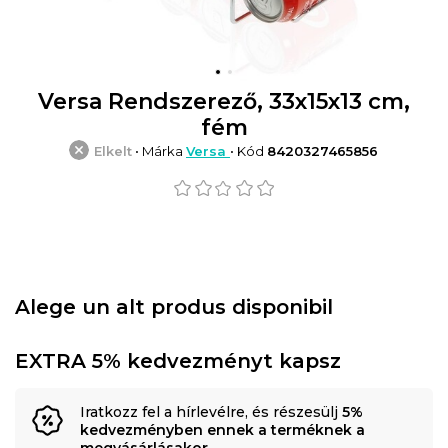
Versa Rendszerező, 33x15x13 cm,
fém
Elkelt
• Márka
Versa
• Kód
8420327465856
Alege un alt produs disponibil
EXTRA 5% kedvezményt kapsz
Iratkozz fel a hírlevélre, és részesülj
5%
kedvezményben ennek a terméknek a
megvásárlásakor
.