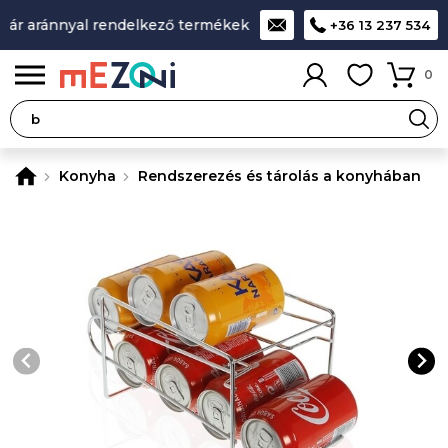
ár aránnyal rendelkező termékek
A legjobb design-minőség-
+36 13 237 534
0
Konyha
Rendszerezés és tárolás a konyhában