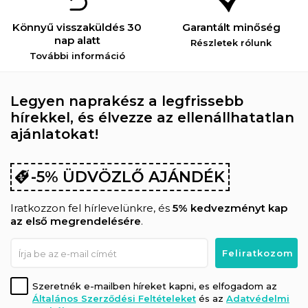
Könnyű visszaküldés 30
Garantált minőség
nap alatt
Részletek rólunk
További információ
Legyen naprakész a legfrissebb
hírekkel, és élvezze az ellenállhatatlan
ajánlatokat!
-5% ÜDVÖZLŐ AJÁNDÉK
Iratkozzon fel hírlevelünkre, és
5% kedvezményt kap
az első megrendelésére
.
Szeretnék e-mailben híreket kapni, es elfogadom az
Általános Szerződési Feltételeket
és az
Adatvédelmi