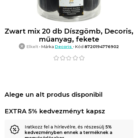
Zwart mix 20 db Díszgömb, Decoris,
műanyag, fekete
Elkelt
• Márka
Decoris
• Kód
8720194776902
Alege un alt produs disponibil
EXTRA 5% kedvezményt kapsz
Iratkozz fel a hírlevélre, és részesülj
5%
kedvezményben ennek a terméknek a
megvásárlásakor
.