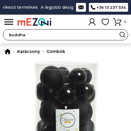
kező termékek
A legjobb design-minőség-ár aránnyal rendel
+36 13 237 534
0
Karácsony
Gömbök