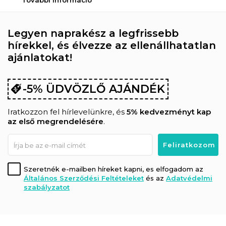
További információ
Legyen naprakész a legfrissebb
hírekkel, és élvezze az ellenállhatatlan
ajánlatokat!
-5% ÜDVÖZLŐ AJÁNDÉK
Iratkozzon fel hírlevelünkre, és
5% kedvezményt kap
az első megrendelésére
.
Szeretnék e-mailben híreket kapni, es elfogadom az
Általános Szerződési Feltételeket
és az
Adatvédelmi
szabályzatot