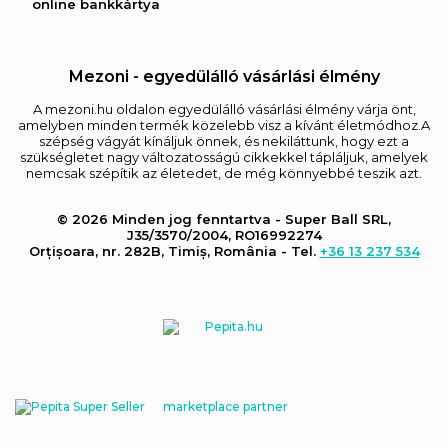
online bankkártya
Mezoni - egyedülálló vásárlási élmény
A mezoni.hu oldalon egyedülálló vásárlási élmény várja önt,
amelyben minden termék közelebb visz a kívánt életmódhoz.A
szépség vágyát kínáljuk önnek, és nekiláttunk, hogy ezt a
szükségletet nagy változatosságú cikkekkel tápláljuk, amelyek
nemcsak szépítik az életedet, de még könnyebbé teszik azt.
© 2026 Minden jog fenntartva - Super Ball SRL,
J35/3570/2004, RO16992274
Orțișoara, nr. 282B, Timiș, România - Tel.
+36 13 237 534
marketplace partner