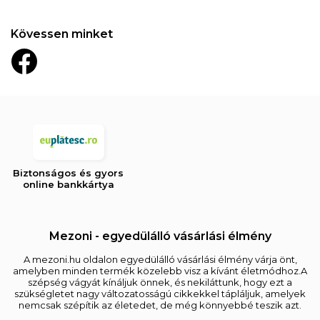
Kövessen minket
Biztonságos és gyors
online bankkártya
Mezoni - egyedülálló vásárlási élmény
A mezoni.hu oldalon egyedülálló vásárlási élmény várja önt,
amelyben minden termék közelebb visz a kívánt életmódhoz.A
szépség vágyát kínáljuk önnek, és nekiláttunk, hogy ezt a
szükségletet nagy változatosságú cikkekkel tápláljuk, amelyek
nemcsak szépítik az életedet, de még könnyebbé teszik azt.