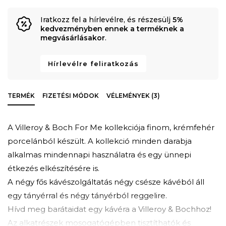
Iratkozz fel a hírlevélre, és részesülj
5%
kedvezményben ennek a terméknek a
megvásárlásakor
.
Hírlevélre feliratkozás
TERMÉK
FIZETÉSI MÓDOK
VÉLEMÉNYEK (3)
A Villeroy & Boch For Me kollekciója finom, krémfehér
porcelánból készült. A kollekció minden darabja
alkalmas mindennapi használatra és egy ünnepi
étkezés elkészítésére is.
A négy fős kávészolgáltatás négy csésze kávéból áll
egy tányérral és négy tányérból reggelire.
Hívd meg barátaidat egy kávéra a Villeroy & Bochhoz!
Az alkatrészek mosogatógépben tisztíthatók és