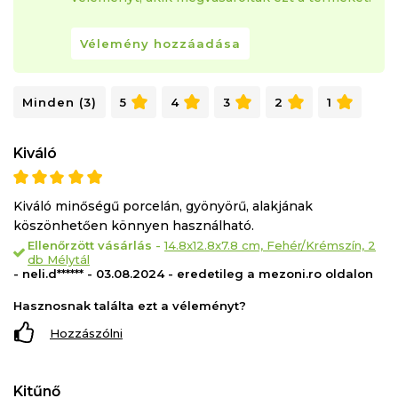
Vélemény hozzáadása
Minden (3)
5
4
3
2
1
Kiváló
Kiváló minőségű porcelán, gyönyörű, alakjának
köszönhetően könnyen használható.
Ellenőrzött vásárlás
-
14.8x12.8x7.8 cm, Fehér/Krémszín, 2
db Mélytál
- neli.d****** - 03.08.2024 - eredetileg a mezoni.ro oldalon
Hasznosnak találta ezt a véleményt?
Hozzászólni
Kitűnő