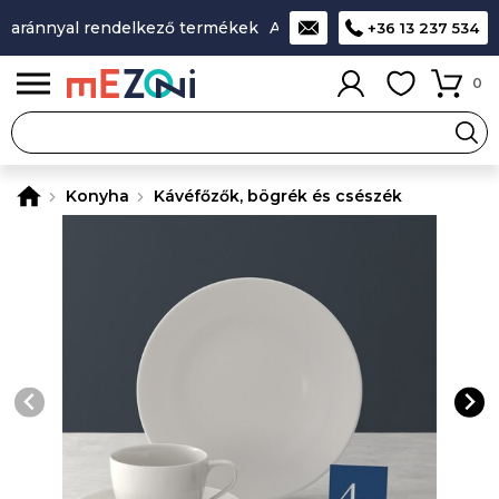
aránnyal rendelkező termékek
A legjobb design-minőség-ár 
+36 13 237 534
0
Konyha
Kávéfőzők, bögrék és csészék