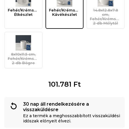
Fehér/Krémszín,
Fehér/Krémszín,
14.8x12.8x7.8
Étkészlet
Kávékészlet
cm,
Fehér/Krémszín,
2 db Mélytál
8x10x11.5 cm,
Fehér/Krémszín,
2 db Bögre
101.781
Ft
30 nap áll rendelkezésére a
visszaküldésre
Ez a termék a meghosszabbított visszaküldési
időszak előnyeit élvezi.