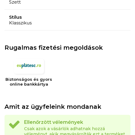
Szett
- 4 csésze tea/kávé, űrtartalom 230 ml
- 4 tányér csészéhez, átmérő 14 cm
Stílus
Klasszikus
Rugalmas fizetési megoldások
Biztonságos és gyors
online bankkártya
Amit az ügyfeleink mondanak
Ellenőrzött vélemények
Csak azok a vásárlók adhatnak hozzá
véleményt, akik megvásárolták ezt a terméket.