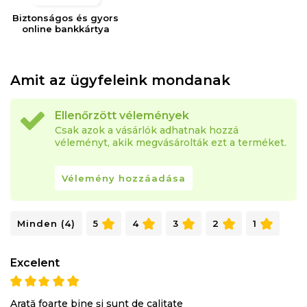
Biztonságos és gyors
online bankkártya
Amit az ügyfeleink mondanak
Ellenőrzött vélemények
Csak azok a vásárlók adhatnak hozzá
véleményt, akik megvásárolták ezt a terméket.
Vélemény hozzáadása
Minden (4)
5
4
3
2
1
Excelent
Arată foarte bine și sunt de calitate