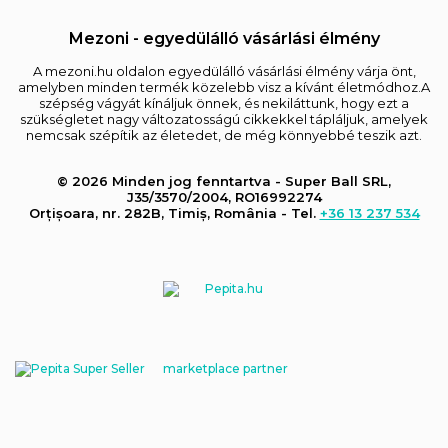
Mezoni - egyedülálló vásárlási élmény
A mezoni.hu oldalon egyedülálló vásárlási élmény várja önt,
amelyben minden termék közelebb visz a kívánt életmódhoz.A
szépség vágyát kínáljuk önnek, és nekiláttunk, hogy ezt a
szükségletet nagy változatosságú cikkekkel tápláljuk, amelyek
nemcsak szépítik az életedet, de még könnyebbé teszik azt.
© 2026 Minden jog fenntartva - Super Ball SRL,
J35/3570/2004, RO16992274
Orțișoara, nr. 282B, Timiș, România - Tel.
+36 13 237 534
marketplace partner