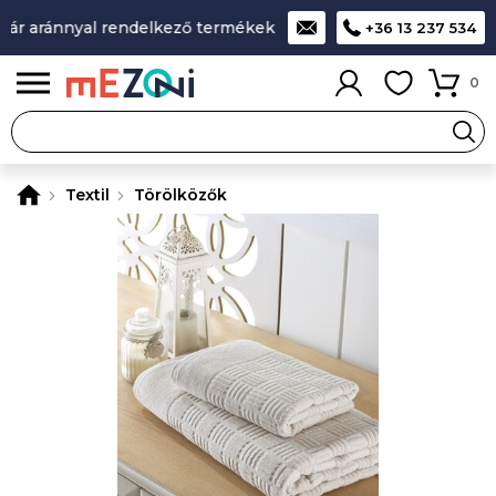
r aránnyal rendelkező termékek
A legjobb design-minőség-á
+36 13 237 534
0
Textil
Törölközők