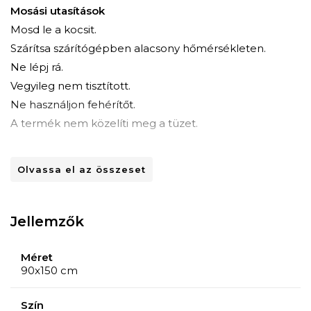
Mosási utasítások
Mosd le a kocsit.
Szárítsa szárítógépben alacsony hőmérsékleten.
Ne lépj rá.
Vegyileg nem tisztított.
Ne használjon fehérítőt.
A termék nem közelíti meg a tüzet.
Készlet
Olvassa el az összeset
1 db 50x90 cm-es törölköző és 1 db 90x150 cm-es
fürdőlepedő
Jellemzők
Méret
90x150 cm
Szín