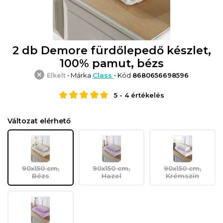
2 db Demore fürdőlepedő készlet,
100% pamut, bézs
Elkelt
• Márka
Class
• Kód
8680656698596
5
-
4
értékelés
Változat elérhető
90x150 cm,
90x150 cm,
90x150 cm,
Bézs
Hazel
Krémszín