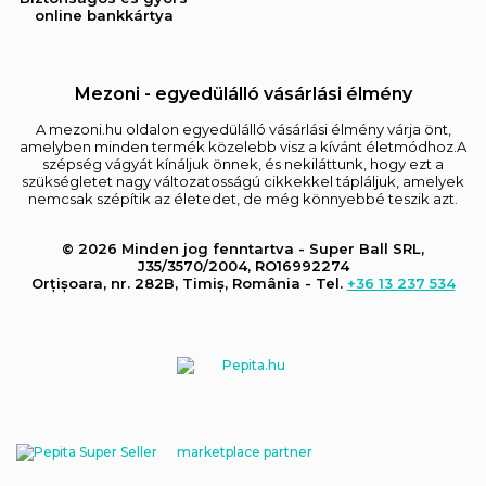
online bankkártya
Mezoni - egyedülálló vásárlási élmény
A mezoni.hu oldalon egyedülálló vásárlási élmény várja önt,
amelyben minden termék közelebb visz a kívánt életmódhoz.A
szépség vágyát kínáljuk önnek, és nekiláttunk, hogy ezt a
szükségletet nagy változatosságú cikkekkel tápláljuk, amelyek
nemcsak szépítik az életedet, de még könnyebbé teszik azt.
© 2026 Minden jog fenntartva - Super Ball SRL,
J35/3570/2004, RO16992274
Orțișoara, nr. 282B, Timiș, România - Tel.
+36 13 237 534
marketplace partner