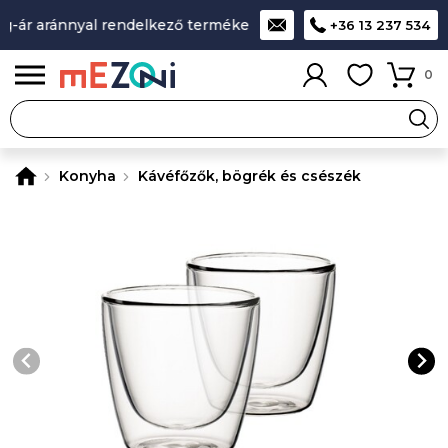
-ár aránnyal rendelkező termékek
A legjobb design-minőség
+36 13 237 534
0
Konyha
Kávéfőzők, bögrék és csészék