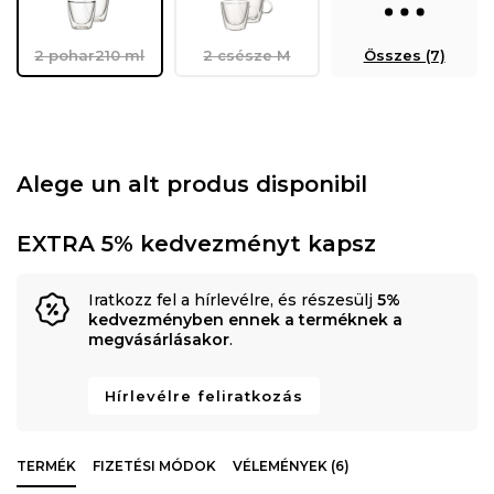
2 pohar210 ml
2 csésze M
Összes (7)
Alege un alt produs disponibil
EXTRA 5% kedvezményt kapsz
Iratkozz fel a hírlevélre, és részesülj
5%
kedvezményben ennek a terméknek a
megvásárlásakor
.
Hírlevélre feliratkozás
TERMÉK
FIZETÉSI MÓDOK
VÉLEMÉNYEK (6)