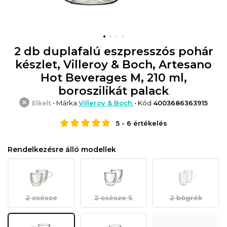
2 db duplafalú eszpresszós pohár
készlet, Villeroy & Boch, Artesano
Hot Beverages M, 210 ml,
boroszilikát palack
Elkelt
• Márka
Villeroy & Boch
• Kód
4003686363915
5
-
6
értékelés
Rendelkezésre álló modellek
2 csésze
2 csésze S
2 bögrék