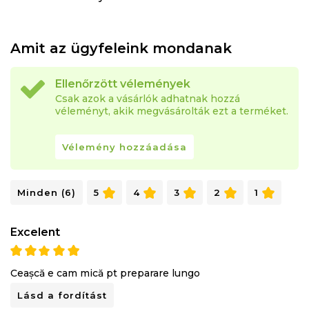
Amit az ügyfeleink mondanak
Ellenőrzött vélemények
Csak azok a vásárlók adhatnak hozzá
véleményt, akik megvásárolták ezt a terméket.
Vélemény hozzáadása
Minden (6)
5
4
3
2
1
Excelent
Ceașcă e cam mică pt preparare lungo
Lásd a fordítást