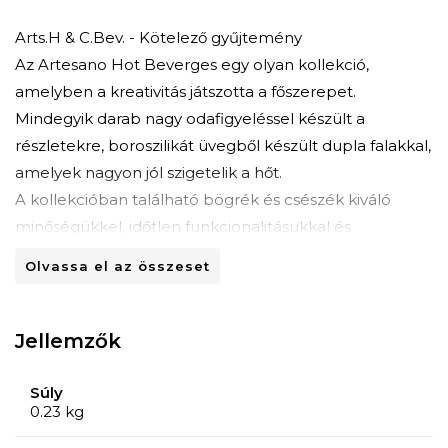
Arts.H & C.Bev. - Kötelező gyűjtemény
Az Artesano Hot Beverges egy olyan kollekció,
amelyben a kreativitás játszotta a főszerepet.
Mindegyik darab nagy odafigyeléssel készült a
részletekre, boroszilikát üvegből készült dupla falakkal,
amelyek nagyon jól szigetelik a hőt.
A kollekcióban található bögrék és csészék kiváló
minőségükkel, időtlen funkcionalitásukkal és
dizájnjukkal nyűgöznek le, amely a Villeroy & Boch által
Olvassa el az összeset
jegyzett legtöbb darabot jellemzi.
A tea és kávé szerelmeseinek megfelelő Artesano Hot
Beverages termékek ideálisak a mindennapi
Jellemzők
használatra, bármilyen típusú mise-en-place-hez.
Súly
Villeroy & Boch - kivételes dizájn
0.23 kg
Az 1748-ban alapított Villeroy & Boch márka a kerámia