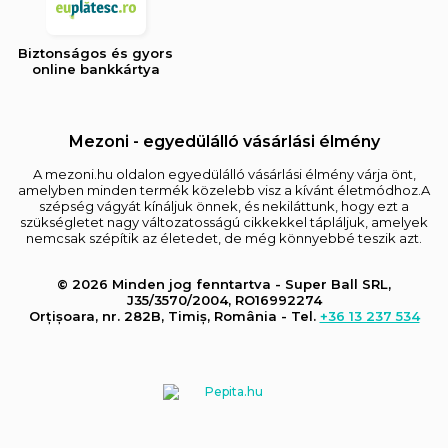
Biztonságos és gyors
online bankkártya
Mezoni - egyedülálló vásárlási élmény
A mezoni.hu oldalon egyedülálló vásárlási élmény várja önt,
amelyben minden termék közelebb visz a kívánt életmódhoz.A
szépség vágyát kínáljuk önnek, és nekiláttunk, hogy ezt a
szükségletet nagy változatosságú cikkekkel tápláljuk, amelyek
nemcsak szépítik az életedet, de még könnyebbé teszik azt.
© 2026 Minden jog fenntartva - Super Ball SRL,
J35/3570/2004, RO16992274
Orțișoara, nr. 282B, Timiș, România - Tel.
+36 13 237 534