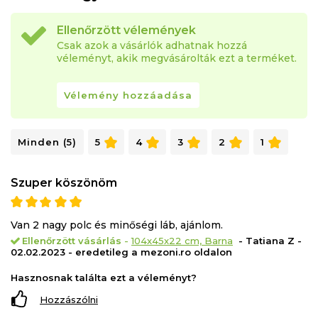
Ellenőrzött vélemények
Csak azok a vásárlók adhatnak hozzá
véleményt, akik megvásárolták ezt a terméket.
Vélemény hozzáadása
Minden (5)
5
4
3
2
1
Szuper köszönöm
Van 2 nagy polc és minőségi láb, ajánlom.
Ellenőrzött vásárlás
-
104x45x22 cm, Barna
- Tatiana Z -
02.02.2023 - eredetileg a mezoni.ro oldalon
Hasznosnak találta ezt a véleményt?
Hozzászólni