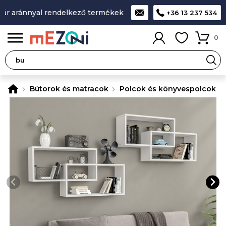
r aránnyal rendelkező termékek
A legjobb design-minőség-á
+36 13 237 534
0
Bútorok és matracok
Polcok és könyvespolcok