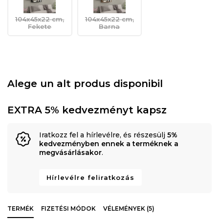
104x45x22 cm,
104x45x22 cm,
Fekete
Barna
Alege un alt produs disponibil
EXTRA 5% kedvezményt kapsz
Iratkozz fel a hírlevélre, és részesülj
5%
kedvezményben ennek a terméknek a
megvásárlásakor
.
Hírlevélre feliratkozás
TERMÉK
FIZETÉSI MÓDOK
VÉLEMÉNYEK (5)