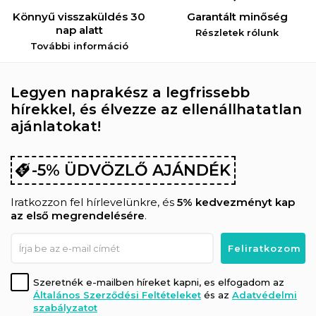
Könnyű visszaküldés 30
Garantált minőség
nap alatt
Részletek rólunk
További információ
Legyen naprakész a legfrissebb
hírekkel, és élvezze az ellenállhatatlan
ajánlatokat!
-5% ÜDVÖZLŐ AJÁNDÉK
Iratkozzon fel hírlevelünkre, és
5% kedvezményt kap
az első megrendelésére
.
Szeretnék e-mailben híreket kapni, es elfogadom az
Általános Szerződési Feltételeket
és az
Adatvédelmi
szabályzatot