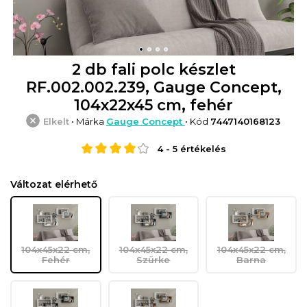
2 db fali polc készlet
RF.002.002.239, Gauge Concept,
104x22x45 cm, fehér
Elkelt
• Márka
Gauge Concept
• Kód
7447140168123
4
-
5
értékelés
Változat elérhető
104x45x22 cm,
104x45x22 cm,
104x45x22 cm,
Fehér
Szürke
Barna