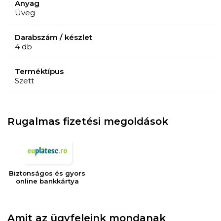
Anyag
létrehozzák őket.
Üveg
KÖVETELÉSEK
Darabszám / készlet
Mosogatógépben tisztítható.
4 db
Ne használja mikrohullámú sütőben.
Terméktípus
Készlet
Szett
4 pezsgős pohár
Rugalmas fizetési megoldások
Biztonságos és gyors
online bankkártya
Amit az ügyfeleink mondanak