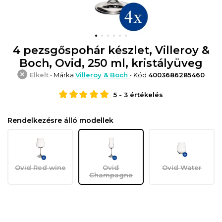
4 pezsgőspohár készlet, Villeroy &
Boch, Ovid, 250 ml, kristályüveg
Elkelt
• Márka
Villeroy & Boch
• Kód
4003686285460
5
-
3
értékelés
Rendelkezésre álló modellek
Ovid Red wine
Ovid
Ovid Water
Champagne