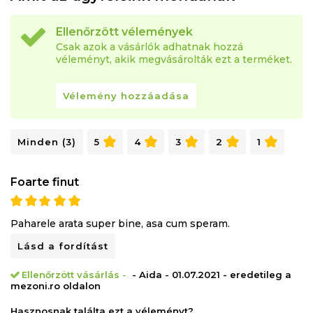
Ellenőrzött vélemények
Csak azok a vásárlók adhatnak hozzá
véleményt, akik megvásárolták ezt a terméket.
Vélemény hozzáadása
Minden (3)
5
4
3
2
1
Foarte finut
Paharele arata super bine, asa cum speram.
Lásd a fordítást
Ellenőrzött vásárlás
-
- Aida - 01.07.2021 - eredetileg a
mezoni.ro oldalon
Hasznosnak találta ezt a véleményt?