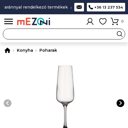
 aránnyal rendelkező termékek
A legjobb design-minőség-ár
+36 13 237 534
0
Konyha
Poharak