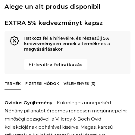
Alege un alt produs disponibil
EXTRA 5% kedvezményt kapsz
Iratkozz fel a hírlevélre, és részesülj
5%
kedvezményben ennek a terméknek a
megvásárlásakor
.
Hírlevélre feliratkozás
TERMÉK
FIZETÉSI MÓDOK
VÉLEMÉNYEK (3)
Ovidius Gyűjtemény
- Különleges ünnepekért
Néhány pillanatot érdemes rendesen megünnepelni:
minőségi pezsgővel, a Villeroy & Boch Ovid
kollekciójának pohárával kísérve. Magas, karcsú