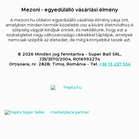
Mezoni - egyedülálló vásárlási élmény
A mezoni.hu oldalon egyedülálló vásárlási élmény várja önt,
amelyben minden termék közelebb visz a kívánt életmódhoz.A
szépség vágyát kínáljuk önnek, és nekiláttunk, hogy ezt a
szükségletet nagy változatosságú cikkekkel tápláljuk, amelyek
nemcsak szépítik az életedet, de még könnyebbé teszik azt.
© 2026 Minden jog fenntartva - Super Ball SRL,
J35/3570/2004, RO16992274
Orțișoara, nr. 282B, Timiș, România - Tel.
+36 13 237 534
marketplace partner