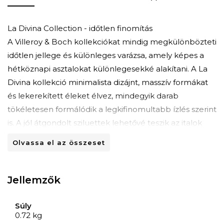
La Divina Collection - időtlen finomítás
A Villeroy & Boch kollekciókat mindig megkülönbözteti
időtlen jellege és különleges varázsa, amely képes a
hétköznapi asztalokat különlegesekké alakítani. A La
Divina kollekció minimalista dizájnt, masszív formákat
és lekerekített éleket élvez, mindegyik darab
tökéletesen formálódik a legkifinomultabb ízlés szerint
is. A jól átgondolt sziluettek lehetővé teszik az italok
tökéletes fejlődését aromájukban, kényeztetve bárki
Olvassa el az összeset
érzékét.
Villeroy & Boch - kivételes kivitel
Jellemzők
Az 1748-ban alapított Villeroy & Boch márka átadja
tárgyaiban a kerámia iránti szenvedélyt, prémium
Súly
termékek gyártásával, amelyet világszerte elismernek
0.72 kg