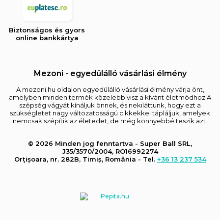
Biztonságos és gyors
online bankkártya
Mezoni - egyedülálló vásárlási élmény
A mezoni.hu oldalon egyedülálló vásárlási élmény várja önt,
amelyben minden termék közelebb visz a kívánt életmódhoz.A
szépség vágyát kínáljuk önnek, és nekiláttunk, hogy ezt a
szükségletet nagy változatosságú cikkekkel tápláljuk, amelyek
nemcsak szépítik az életedet, de még könnyebbé teszik azt.
© 2026 Minden jog fenntartva - Super Ball SRL,
J35/3570/2004, RO16992274
Orțișoara, nr. 282B, Timiș, România - Tel.
+36 13 237 534