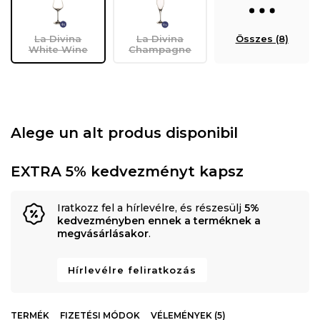
La Divina
La Divina
Összes (8)
White Wine
Champagne
Alege un alt produs disponibil
EXTRA 5% kedvezményt kapsz
Iratkozz fel a hírlevélre, és részesülj
5%
kedvezményben ennek a terméknek a
megvásárlásakor
.
Hírlevélre feliratkozás
TERMÉK
FIZETÉSI MÓDOK
VÉLEMÉNYEK (5)