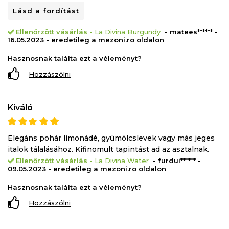
Lásd a fordítást
Ellenőrzött vásárlás
-
La Divina Burgundy
- matees****** -
16.05.2023 - eredetileg a mezoni.ro oldalon
Hasznosnak találta ezt a véleményt?
Hozzászólni
Kiváló
Elegáns pohár limonádé, gyümölcslevek vagy más jeges
italok tálalásához. Kifinomult tapintást ad az asztalnak.
Ellenőrzött vásárlás
-
La Divina Water
- furdui****** -
09.05.2023 - eredetileg a mezoni.ro oldalon
Hasznosnak találta ezt a véleményt?
Hozzászólni