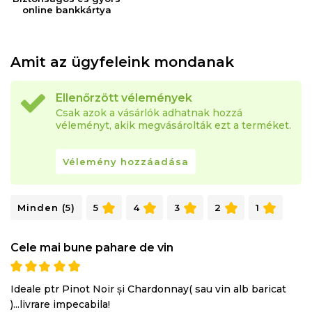
online bankkártya
Amit az ügyfeleink mondanak
Ellenőrzött vélemények
Csak azok a vásárlók adhatnak hozzá
véleményt, akik megvásárolták ezt a terméket.
Vélemény hozzáadása
Minden (5)
5
4
3
2
1
Cele mai bune pahare de vin
Ideale ptr Pinot Noir și Chardonnay( sau vin alb baricat
)...livrare impecabila!