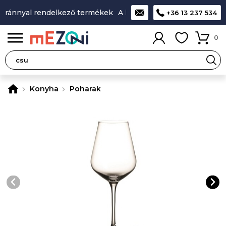
ránnyal rendelkező termékek
A legjobb design-minőség-ár a
+36 13 237 534
0
Konyha
Poharak