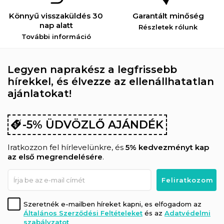
Könnyű visszaküldés 30
Garantált minőség
nap alatt
Részletek rólunk
További információ
Legyen naprakész a legfrissebb
hírekkel, és élvezze az ellenállhatatlan
ajánlatokat!
-5% ÜDVÖZLŐ AJÁNDÉK
Iratkozzon fel hírlevelünkre, és
5% kedvezményt kap
az első megrendelésére
.
Szeretnék e-mailben híreket kapni, es elfogadom az
Általános Szerződési Feltételeket
és az
Adatvédelmi
szabályzatot