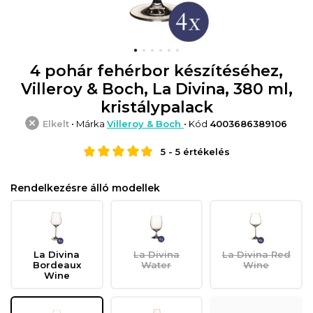
4 pohár fehérbor készítéséhez,
Villeroy & Boch, La Divina, 380 ml,
kristálypalack
Elkelt
• Márka
Villeroy & Boch
• Kód
4003686389106
5
-
5
értékelés
Rendelkezésre álló modellek
La Divina
La Divina
La Divina Red
Bordeaux
Water
Wine
Wine