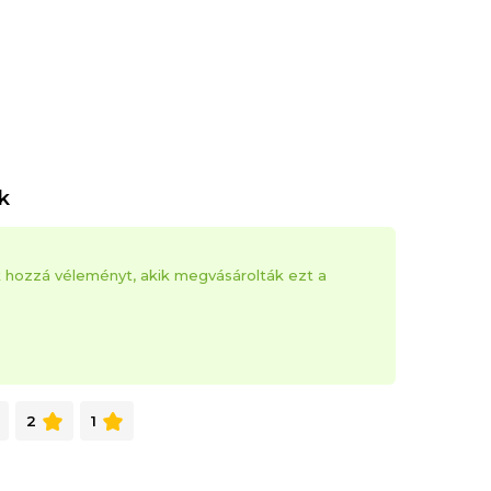
k
k hozzá véleményt, akik megvásárolták ezt a
2
1