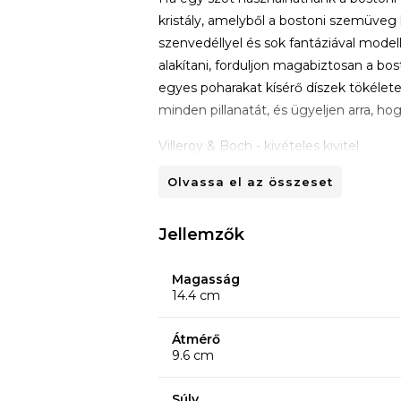
kristály, amelyből a bostoni szemüveg 
szenvedéllyel és sok fantáziával model
alakítani, forduljon magabiztosan a bost
egyes poharakat kísérő díszek tökélet
minden pillanatát, és ügyeljen arra, h
Villeroy & Boch - kivételes kivitel
Az 1748-ban alapított Villeroy & Boch m
Olvassa el az összeset
prémium termékek gyártásával, amelye
németországi eredetű vállalat véglegese
Jellemzők
olyan háztartási cikkeket kínálva, am
innovatív kivitelben és időtlen eleganc
Magasság
A kifejlesztett gyűjtemények, függetle
14.4 cm
vagy a konyha területéhez szólnak-e,
nemesítő részletek és a szigorral, amel
Átmérő
9.6 cm
KÖVETELÉSEK
Mosogatógépben tisztítható.
Súly