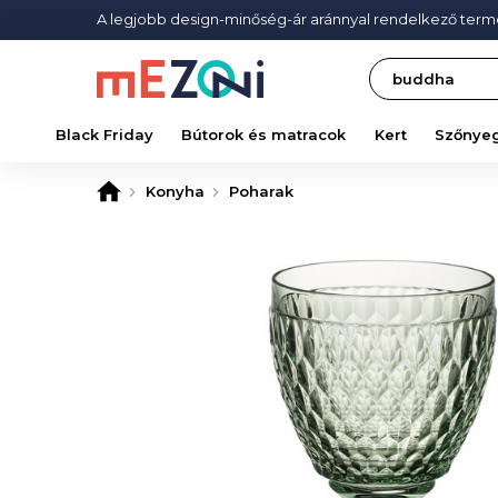
A legjobb design-minőség-ár aránnyal rendelkező ter
Search
Black Friday
Bútorok és matracok
Kert
Szőnye
Konyha
Poharak