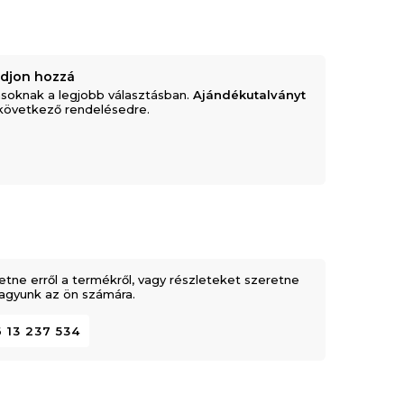
adjon hozzá
soknak a legjobb választásban.
Ajándékutalványt
következő rendelésedre.
etne erről a termékről, vagy részleteket szeretne
 vagyunk az ön számára.
 13 237 534