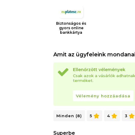
Biztonságos és
gyors online
bankkártya
Amit az ügyfeleink mondana
Ellenőrzött vélemények
Csak azok a vásárlók adhatna
terméket.
Vélemény hozzáadása
Minden (8)
5
4
3
Superbe