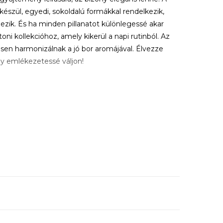
készül, egyedi, sokoldalú formákkal rendelkezik,
lezik. És ha minden pillanatot különlegessé akar
oni kollekcióhoz, amely kikerül a napi rutinból. Az
esen harmonizálnak a jó bor aromájával. Élvezze
ogy emlékezetessé váljon!
árka átadja tárgyaiban a kerámia iránti szenvedélyt,
t világszerte elismernek és megbecsülnek. A
n kiépítette és megszilárdította piaci pozícióit,
elyek nehezen összeegyeztethető színvonalon,
iával rendelkeznek.
nül attól, hogy a fürdőszobához, a wellnesshez
 mindig megkülönböztethetők az egyes tárgyakat
lyel létrehozzák őket.