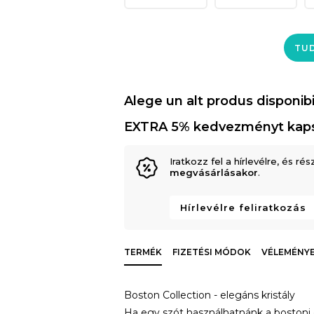
TUD
Alege un alt produs disponibi
EXTRA 5% kedvezményt kap
Iratkozz fel a hírlevélre, és rés
megvásárlásakor
.
Hírlevélre feliratkozás
TERMÉK
FIZETÉSI MÓDOK
VÉLEMÉNYE
Boston Collection - elegáns kristály
Ha egy szót használhatnánk a bostoni 