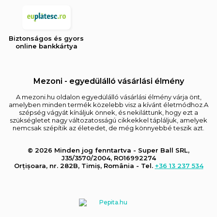
Biztonságos és gyors
online bankkártya
Mezoni - egyedülálló vásárlási élmény
A mezoni.hu oldalon egyedülálló vásárlási élmény várja önt,
amelyben minden termék közelebb visz a kívánt életmódhoz.A
szépség vágyát kínáljuk önnek, és nekiláttunk, hogy ezt a
szükségletet nagy változatosságú cikkekkel tápláljuk, amelyek
nemcsak szépítik az életedet, de még könnyebbé teszik azt.
© 2026 Minden jog fenntartva - Super Ball SRL,
J35/3570/2004, RO16992274
Orțișoara, nr. 282B, Timiș, România - Tel.
+36 13 237 534