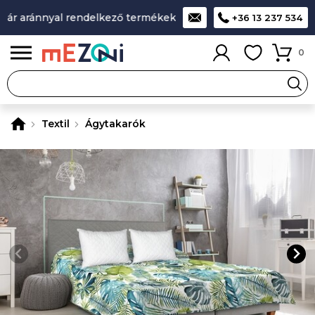
r aránnyal rendelkező termékek
A legjobb design-minőség-á
+36 13 237 534
0
Textil
Ágytakarók