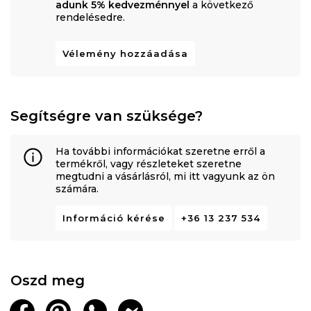
adunk 5% kedvezménnyel
a következő
rendelésedre.
Vélemény hozzáadása
Segítségre van szüksége?
Ha további információkat szeretne erről a
termékről, vagy részleteket szeretne
megtudni a vásárlásról, mi itt vagyunk az ön
számára.
Információ kérése
+36 13 237 534
Oszd meg