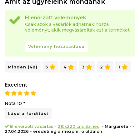
Amit az ügyfeleink mondanak
Ellenőrzött vélemények
Csak azok a vásárlók adhatnak hozzá
véleményt, akik megvásárolták ezt a terméket.
Vélemény hozzáadása
Minden (48)
5
4
3
2
1
Excelent
Nota 10 *
Lásd a fordítást
Ellenőrzött vásárlás
-
210x220 cm, Színes
- Margareta - -
27.04.2026 - eredetileg a mezoni.ro oldalon