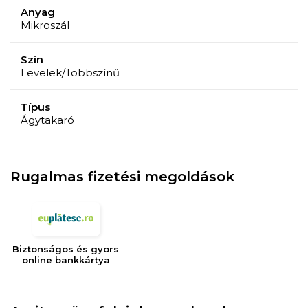
melegség és kényelem érdekében.
Anyag
Mikroszál
Mosható. Gyors száradás.
Szín
Fogalmazás:
Levelek/Többszínű
Anyag: 100% mikroszálas
Típus
Töltelék: szilikon rost 100 gr / m2
Ágytakaró
Anyag: 100% mikroszálas
Töltelék: szilikon rost 100 gr / m2
Rugalmas fizetési megoldások
Biztonságos és gyors
online bankkártya