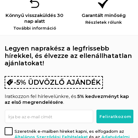
Könnyű visszaküldés 30
Garantált minőség
nap alatt
Részletek rólunk
További információ
Legyen naprakész a legfrissebb
hírekkel, és élvezze az ellenállhatatlan
ajánlatokat!
-5% ÜDVÖZLŐ AJÁNDÉK
Iratkozzon fel hírlevelünkre, és
5% kedvezményt kap
az első megrendelésére
.
Szeretnék e-mailben híreket kapni, es elfogadom az
Általános Szerződési Feltételeket
és az
Adatvédelmi