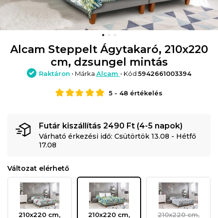
Alcam Steppelt Ágytakaró, 210x220
cm, dzsungel mintás
Raktáron
• Márka
Alcam
• Kód
5942661003394
5
-
48
értékelés
Futár kiszállítás 2490 Ft (4-5 napok)
Várható érkezési idő: Csütörtök 13.08 - Hétfő
17.08
Változat elérhető
210x220 cm,
210x220 cm,
210x220 cm,