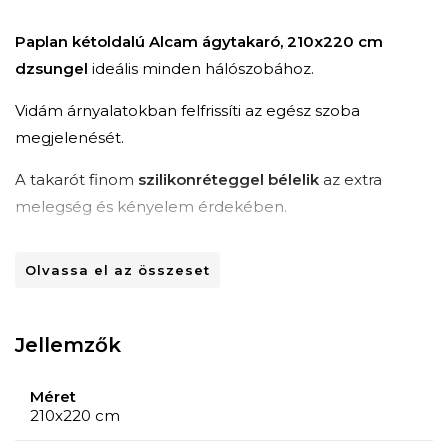
Paplan kétoldalú Alcam ágytakaró, 210x220 cm
dzsungel
ideális minden hálószobához.
Vidám árnyalatokban felfrissíti az egész szoba
megjelenését.
A takarót finom
szilikonréteggel bélelik
az extra
melegség és kényelem érdekében.
Mosható. Gyors száradás.
Olvassa el az összeset
Paplan kétoldalas Alcam, 210x220 cm, a dzsungel
ideális minden hálószobához.
Jellemzők
Vidám árnyalatokban felfrissíti az egész szoba
megjelenését.
Méret
210x220 cm
A takarót finom szilikonréteggel bélelik az extra