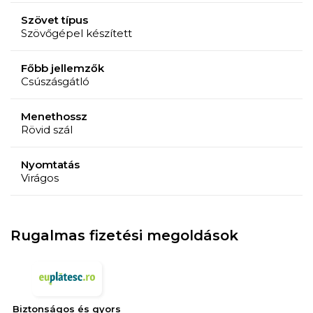
Szövet típus
Szövőgépel készített
Főbb jellemzők
Csúszásgátló
Menethossz
Rövid szál
Nyomtatás
Virágos
Rugalmas fizetési megoldások
Biztonságos és gyors