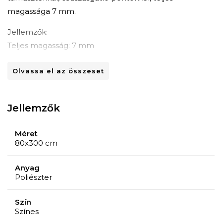
magassága 7 mm.
Jellemzők:
Teljes magasság: 7 mm
Menetmagasság: 4 mm
Olvassa el az összeset
Megjelenés: göndör szál
Különleges tulajdonságok: csúszásgátló
Kezelési útmutató:
Jellemzők
Speciális mosodákban javasolt a rendszeres
porszívózás és szőnyegsamponnal vagy habbal
Méret
80x300 cm
történő tisztítás.
Anyag
Poliészter
Szín
Színes