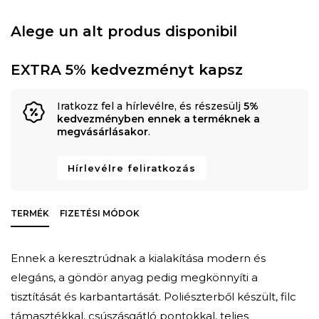
Alege un alt produs disponibil
EXTRA 5% kedvezményt kapsz
Iratkozz fel a hírlevélre, és részesülj
5%
kedvezményben ennek a terméknek a
megvásárlásakor
.
Hírlevélre feliratkozás
TERMÉK
FIZETÉSI MÓDOK
Ennek a keresztrúdnak a kialakítása modern és
elegáns, a göndör anyag pedig megkönnyíti a
tisztítását és karbantartását. Poliészterből készült, filc
támasztékkal, csúszásgátló pontokkal, teljes