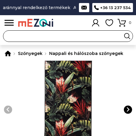
 aránnyal rendelkező termékek
A legjobb design-minőség-ár 
+36 13 237 534
0
Szőnyegek
Nappali és hálószoba szőnyegek