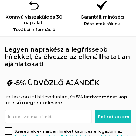
Könnyű visszaküldés 30
Garantált minőség
nap alatt
Részletek rólunk
További információ
Legyen naprakész a legfrissebb
hírekkel, és élvezze az ellenállhatatlan
ajánlatokat!
-5% ÜDVÖZLŐ AJÁNDÉK
Iratkozzon fel hírlevelünkre, és
5% kedvezményt kap
az első megrendelésére
.
Szeretnék e-mailben híreket kapni, es elfogadom az