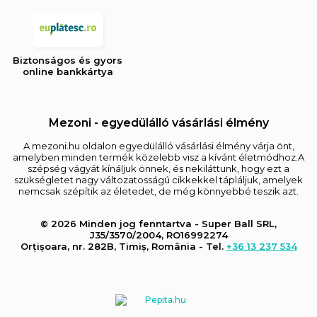
Biztonságos és gyors
online bankkártya
Mezoni - egyedülálló vásárlási élmény
A mezoni.hu oldalon egyedülálló vásárlási élmény várja önt,
amelyben minden termék közelebb visz a kívánt életmódhoz.A
szépség vágyát kínáljuk önnek, és nekiláttunk, hogy ezt a
szükségletet nagy változatosságú cikkekkel tápláljuk, amelyek
nemcsak szépítik az életedet, de még könnyebbé teszik azt.
© 2026 Minden jog fenntartva - Super Ball SRL,
J35/3570/2004, RO16992274
Orțișoara, nr. 282B, Timiș, România - Tel.
+36 13 237 534