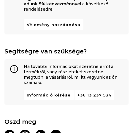
adunk 5% kedvezménnyel
a következő
rendelésedre.
Vélemény hozzáadása
Segítségre van szüksége?
Ha további információkat szeretne erről a
termékről, vagy részleteket szeretne
megtudni a vásárlásról, mi itt vagyunk az ön
számára.
Információ kérése
+36 13 237 534
Oszd meg