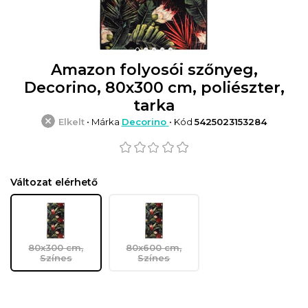
Amazon folyosói szőnyeg,
Decorino, 80x300 cm, poliészter,
tarka
Elkelt
• Márka
Decorino
• Kód
5425023153284
Változat elérhető
80x300 cm,
80x600 cm,
Színes
Színes