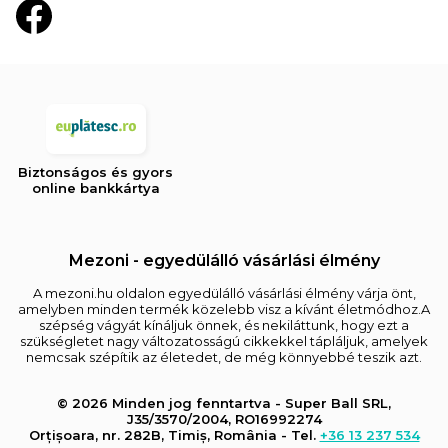
Biztonságos és gyors
online bankkártya
Mezoni - egyedülálló vásárlási élmény
A mezoni.hu oldalon egyedülálló vásárlási élmény várja önt,
amelyben minden termék közelebb visz a kívánt életmódhoz.A
szépség vágyát kínáljuk önnek, és nekiláttunk, hogy ezt a
szükségletet nagy változatosságú cikkekkel tápláljuk, amelyek
nemcsak szépítik az életedet, de még könnyebbé teszik azt.
© 2026 Minden jog fenntartva - Super Ball SRL,
J35/3570/2004, RO16992274
Orțișoara, nr. 282B, Timiș, România - Tel.
+36 13 237 534