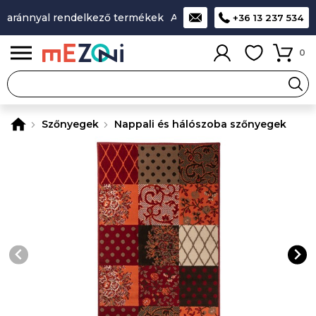
aránnyal rendelkező termékek
A legjobb design-minőség-ár 
+36 13 237 534
0
Szőnyegek
Nappali és hálószoba szőnyegek