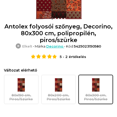
Antolex folyosói szőnyeg, Decorino,
80x300 cm, polipropilén,
piros/szürke
Elkelt
• Márka
Decorino
• Kód
5425023150580
5
-
2
értékelés
Változat elérhető
80x150 cm,
80x200 cm,
80x300 cm,
Piros/Szürke
Piros/Szürke
Piros/Szürke