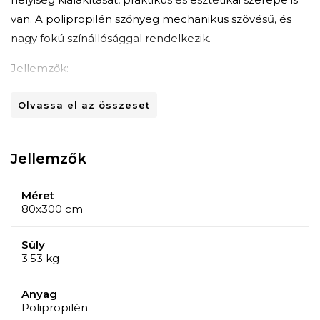
van. A polipropilén szőnyeg mechanikus szövésű, és
nagy fokú színállósággal rendelkezik.
Jellemzők:
Megjelenés: cérnavágás
Olvassa el az összeset
Különleges tulajdonságok: könnyen karbantartható
Kezelési útmutató:
Speciális mosodákban javasolt a rendszeres
Jellemzők
porszívózás és szőnyegsamponnal vagy habbal
történő tisztítás.
Méret
80x300 cm
Súly
3.53 kg
Anyag
Polipropilén