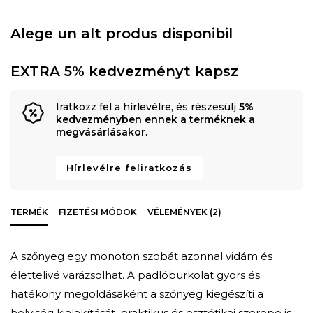
Alege un alt produs disponibil
EXTRA 5% kedvezményt kapsz
Iratkozz fel a hírlevélre, és részesülj
5%
kedvezményben ennek a terméknek a
megvásárlásakor
.
Hírlevélre feliratkozás
TERMÉK
FIZETÉSI MÓDOK
VÉLEMÉNYEK (2)
A szőnyeg egy monoton szobát azonnal vidám és
élettelivé varázsolhat. A padlóburkolat gyors és
hatékony megoldásaként a szőnyeg kiegészíti a
helyiség kialakítását, praktikus és esztétikai szerepe is