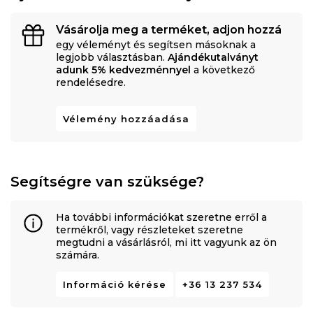
Vásárolja meg a terméket, adjon hozzá
egy véleményt és segítsen másoknak a
legjobb választásban.
Ajándékutalványt
adunk 5% kedvezménnyel
a következő
rendelésedre.
Vélemény hozzáadása
Segítségre van szüksége?
Ha további információkat szeretne erről a
termékről, vagy részleteket szeretne
megtudni a vásárlásról, mi itt vagyunk az ön
számára.
Információ kérése
+36 13 237 534