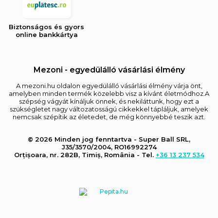
Biztonságos és gyors
online bankkártya
Mezoni - egyedülálló vásárlási élmény
A mezoni.hu oldalon egyedülálló vásárlási élmény várja önt,
amelyben minden termék közelebb visz a kívánt életmódhoz.A
szépség vágyát kínáljuk önnek, és nekiláttunk, hogy ezt a
szükségletet nagy változatosságú cikkekkel tápláljuk, amelyek
nemcsak szépítik az életedet, de még könnyebbé teszik azt.
© 2026 Minden jog fenntartva - Super Ball SRL,
J35/3570/2004, RO16992274
Orțișoara, nr. 282B, Timiș, România - Tel.
+36 13 237 534