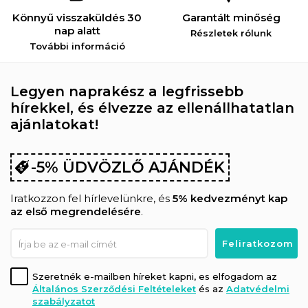
Könnyű visszaküldés 30
Garantált minőség
nap alatt
Részletek rólunk
További információ
Legyen naprakész a legfrissebb
hírekkel, és élvezze az ellenállhatatlan
ajánlatokat!
-5% ÜDVÖZLŐ AJÁNDÉK
Iratkozzon fel hírlevelünkre, és
5% kedvezményt kap
az első megrendelésére
.
Szeretnék e-mailben híreket kapni, es elfogadom az
Általános Szerződési Feltételeket
és az
Adatvédelmi
szabályzatot