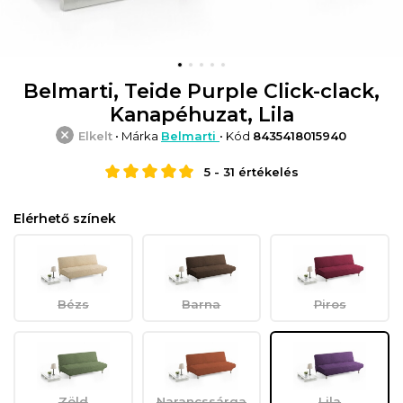
Belmarti, Teide Purple Click-clack,
Kanapéhuzat, Lila
Elkelt
• Márka
Belmarti
• Kód
8435418015940
5
-
31
értékelés
Elérhető színek
Bézs
Barna
Piros
Zöld
Narancssárga
Lila