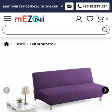
aránnyal rendelkező termékek
A legjobb design-minőség-ár 
+36 13 237 534
0
Textil
Bútorhuzatok