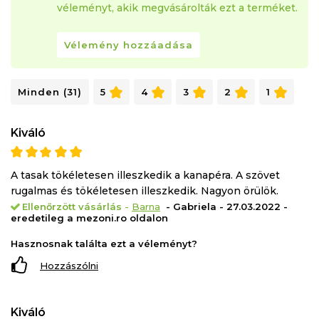
véleményt, akik megvásárolták ezt a terméket.
Vélemény hozzáadása
Minden (31)
5
4
3
2
1
Kiváló
A tasak tökéletesen illeszkedik a kanapéra. A szövet
rugalmas és tökéletesen illeszkedik. Nagyon örülök.
Ellenőrzött vásárlás
-
Barna
- Gabriela - 27.03.2022 -
eredetileg a mezoni.ro oldalon
Hasznosnak találta ezt a véleményt?
Hozzászólni
Kiváló