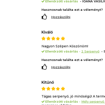
Ellenőrzött vásárlás
- IOANA VASILIU
Hasznosnak találta ezt a véleményt?
Hozzászólni
Kiváló
Nagyon Szépen Köszönöm!
Ellenőrzött vásárlás
-
2 Serpenyő
- 
Hasznosnak találta ezt a véleményt?
Hozzászólni
Kitűnő
Tágas serpenyő, jó minőségű! A termék
Ellenőrzött vásárlás
-
Mély serpenyő