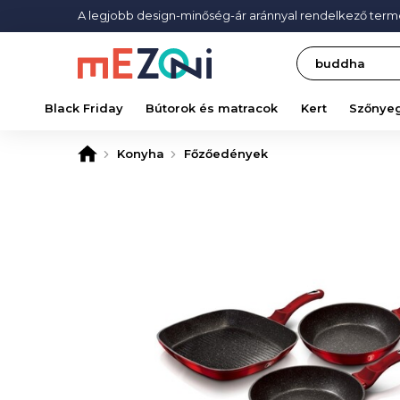
A legjobb design-minőség-ár aránnyal rendelkező ter
Search
Black Friday
Bútorok és matracok
Kert
Szőnye
Konyha
Főzőedények