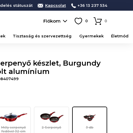
delés státuszát
Kapcsolat
+36 13 237 534
Fiókom
0
0
kek
Tisztaság és szervezettség
Gyermekek
Életmód
Serpenyő készlet, Burgundy
olt alumínium
08407499
Mély serpenyő
2 Serpenyő
3 db
fedővel 32 cm