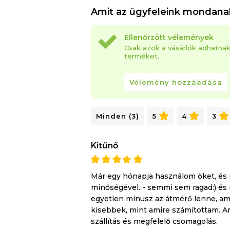
Amit az ügyfeleink mondana
Ellenőrzött vélemények
Csak azok a vásárlók adhatna
terméket.
Vélemény hozzáadása
Minden (3)
5
4
3
Kitűnő
Már egy hónapja használom őket, és
minőségével. - semmi sem ragad:) és 
egyetlen mínusz az átmérő lenne, ame
kisebbek, mint amire számítottam. Ami
szállítás és megfelelő csomagolás.