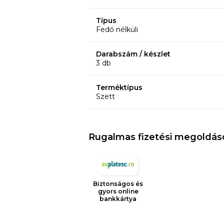
Típus
Fedő nélküli
Darabszám / készlet
3 db
Terméktípus
Szett
Rugalmas fizetési megoldás
Biztonságos és
gyors online
bankkártya