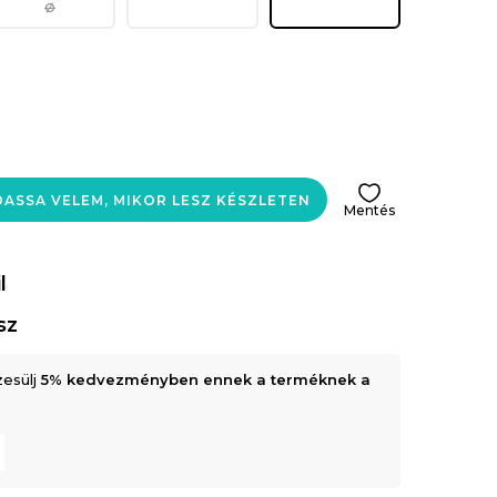
Ø
ASSA VELEM, MIKOR LESZ KÉSZLETEN
Mentés
l
sz
zesülj
5% kedvezményben ennek a terméknek a