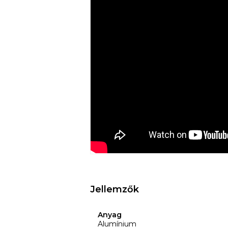
(energiatakarékos!);
• Elegáns kialakítás;
• Fémes külső szín;
• ECO-barát;
• PFOA, ólom, kadmium nélkül;
• Könnyen tisztítható.
Jellemzők
Anyag
Alumínium