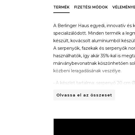
TERMÉK
FIZETÉSI MÓDOK
VÉLEMÉNYE
A Berlinger Haus egyedi, innovatív és
specializálódott. Minden termék a le
készült, kovácsolt alumíniumból készült
A serpenyők, fazekak és serpenyők nor
használhatók, így akár 35%-kal is megta
márványbevonatnak köszönhetően sokk
közbeni leragadásának veszélye.
• A készlet tartalma: serpenyő 20 cm Ø
cm h., űrtartalom 1,7 L; grillserpenyő 2
Olvassa el az összeset
• Test anyaga vastag kovácsolt alumíni
• 3 rétegű tapadásmentes márványrét
• Ergonomikus puha tapintású foganty
• Turbó indukciós alap;
• Minden típusú főzőlaphoz alkalmas, b