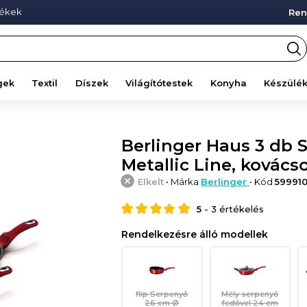
mékek
Ren
gek
Textil
Díszek
Világítótestek
Konyha
Készülé
Berlinger Haus 3 db 
Metallic Line, kovács
Elkelt
• Márka
Berlinger
• Kód
59991
5
-
3
értékelés
Rendelkezésre álló modellek
flip Serpenyő
Mély serpenyő
26 cm Ø
fedővel 24 cm