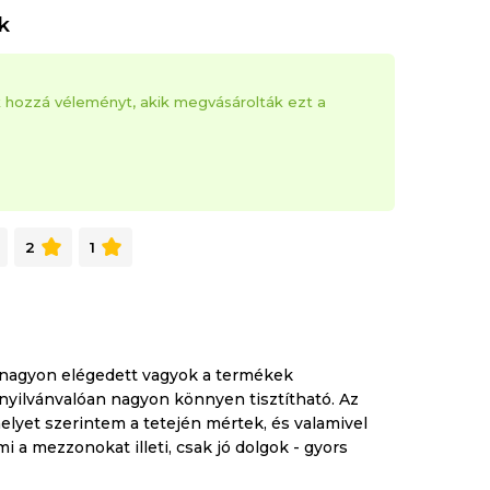
k
k hozzá véleményt, akik megvásárolták ezt a
2
1
 nagyon elégedett vagyok a termékek
nyilvánvalóan nagyon könnyen tisztítható. Az
lyet szerintem a tetején mértek, és valamivel
 a mezzonokat illeti, csak jó dolgok - gyors