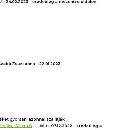
 - 24.02.2023 - eredetileg a mezoni.ro oldalon
Szabó Zsuzsanna - 22.01.2023
et gyorsan, azonnal szállítják.
 fedővel 32 cm Ø
- Liviu - 07.12.2022 - eredetileg a