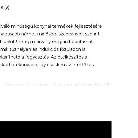
K (3)
 kiváló minőségű konyhai termékek fejlesztésére
gmagasabb német minőségi szabványok szerint
, belül 3 réteg márvány és gránit borítással.
mál tűzhelyen és indukciós főzőlapon is
karítható a fogyasztás. Az ételkészítés a
al hatékonyabb, így csökken az étel főzés
 x 4,5 cm h., Űrtartalom 1 L; serpenyő 24 cm Ø x 4,8
8 cm Ø x 4,1 cm h., űrtartalom 2,1 L.
um falú;
eg;
ú;
eleértve az indukciós főzőlapot is