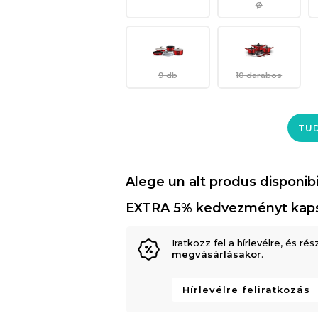
Ø
9 db
10 darabos
TUD
Alege un alt produs disponibi
EXTRA 5% kedvezményt kap
Iratkozz fel a hírlevélre, és rés
megvásárlásakor
.
Hírlevélre feliratkozás