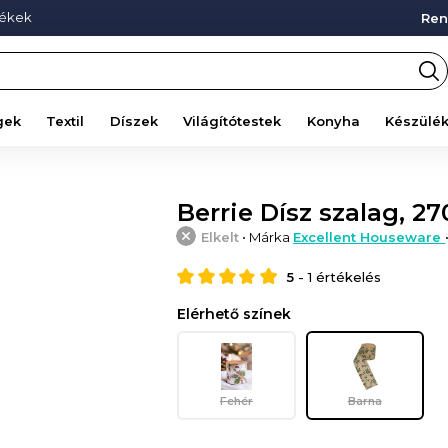
mékek
Ren
gek
Textil
Díszek
Világítótestek
Konyha
Készülé
Berrie Dísz szalag, 27
Elkelt
• Márka
Excellent Houseware
5
-
1
értékelés
Elérhető színek
Fehér
Barna