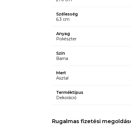
Szélesség
6.3 cm
Anyag
Poliészter
Szín
Barna
Mert
Asztal
Terméktípus
Dekoráció
Rugalmas fizetési megoldás