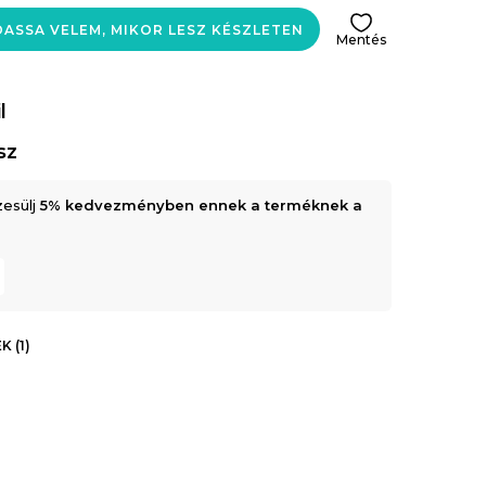
ASSA VELEM, MIKOR LESZ KÉSZLETEN
Mentés
l
sz
zesülj
5% kedvezményben ennek a terméknek a
 (1)