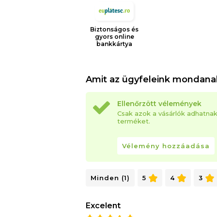
Biztonságos és
gyors online
bankkártya
Amit az ügyfeleink mondana
Ellenőrzött vélemények
Csak azok a vásárlók adhatna
terméket.
Vélemény hozzáadása
Minden (1)
5
4
3
Excelent