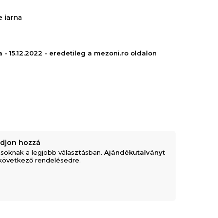
e iarna
 - 15.12.2022 - eredetileg a mezoni.ro oldalon
adjon hozzá
soknak a legjobb választásban.
Ajándékutalványt
következő rendelésedre.