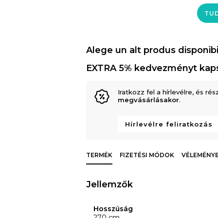
TUD
Alege un alt produs disponibi
EXTRA 5% kedvezményt kap
Iratkozz fel a hírlevélre, és rés
megvásárlásakor
.
Hírlevélre feliratkozás
TERMÉK
FIZETÉSI MÓDOK
VÉLEMÉNYEK
Jellemzők
Hosszúság
270 cm