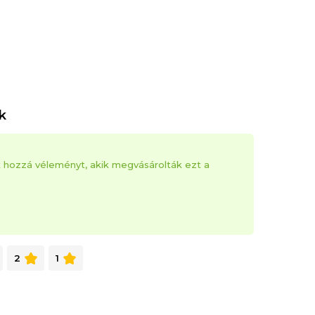
k
k hozzá véleményt, akik megvásárolták ezt a
2
1