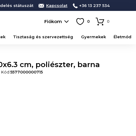
delés státuszát
Kapcsolat
+36 13 237 534
Fiókom
0
0
kek
Tisztaság és szervezettség
Gyermekek
Életmód
0x6.3 cm, poliészter, barna
• Kód
5577000000715