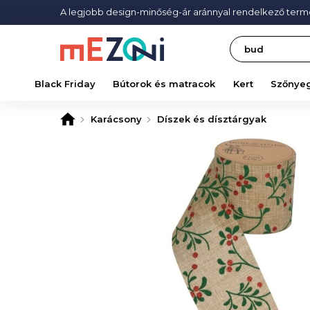
A legjobb design-minőség-ár aránnyal rendelkező ter
Search
Black Friday
Bútorok és matracok
Kert
Szőnye
Karácsony
Díszek és dísztárgyak