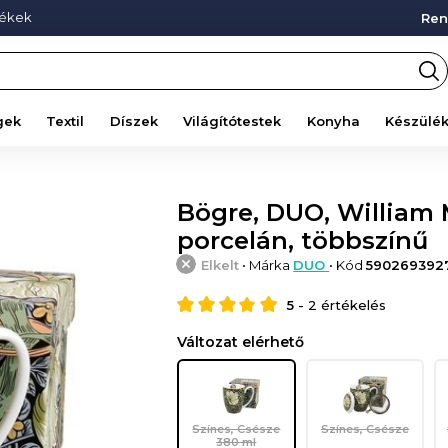
mékek
Ren
gek
Textil
Díszek
Világítótestek
Konyha
Készülé
Bögre, DUO, William M
porcelán, többszínű
Elkelt
• Márka
DUO
• Kód
590269392
5
-
2
értékelés
Változat elérhető
Színes, Csésze
Színes, Csésze
380 ml