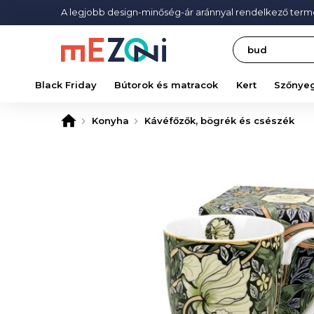
A legjobb design-minőség-ár aránnyal rendelkező ter
Search
Black Friday
Bútorok és matracok
Kert
Szőnye
Konyha
Kávéfőzők, bögrék és csészék