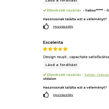
Lásd a fordítást
Ellenőrzött vásárlás
- liabos****** -
Hasznosnak találta ezt a véleményt?
Hozzászólni
Excelenta
Design reușit , capacitate satisfăcăto
Lásd a fordítást
Ellenőrzött vásárlás
-
Színes, Csésze
oldalon
Hasznosnak találta ezt a véleményt?
Hozzászólni