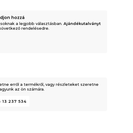
adjon hozzá
soknak a legjobb választásban.
Ajándékutalványt
következő rendelésedre.
etne erről a termékről, vagy részleteket szeretne
 vagyunk az ön számára.
 13 237 534