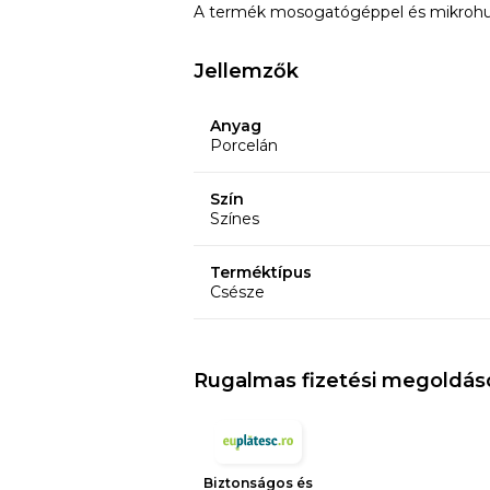
A termék mosogatógéppel és mikrohull
Jellemzők
Anyag
Porcelán
Szín
Színes
Terméktípus
Csésze
Rugalmas fizetési megoldás
Biztonságos és