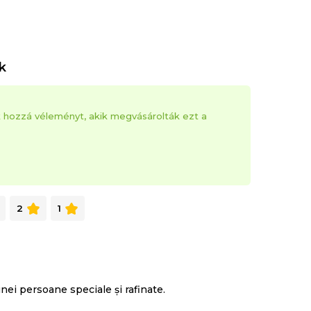
k
k hozzá véleményt, akik megvásárolták ezt a
2
1
unei persoane speciale și rafinate.