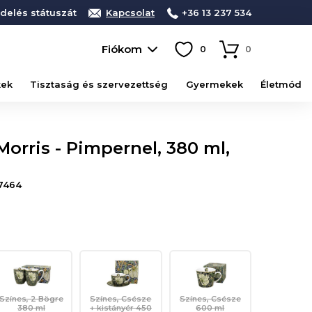
delés státuszát
Kapcsolat
+36 13 237 534
Fiókom
0
0
kek
Tisztaság és szervezettség
Gyermekek
Életmód
orris - Pimpernel, 380 ml,
7464
Színes, 2 Bögre
Színes, Csésze
Színes, Csésze
380 ml
+ kistányér 450
600 ml