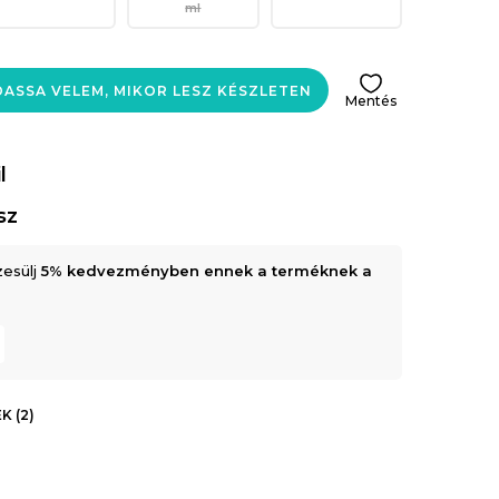
ml
ASSA VELEM, MIKOR LESZ KÉSZLETEN
Mentés
l
sz
zesülj
5% kedvezményben ennek a terméknek a
K (2)