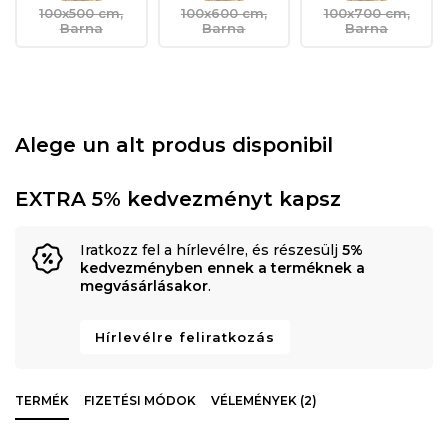
100x500 cm,
100x600 cm,
100x700 cm,
Barna
Barna
Barna
Alege un alt produs disponibil
EXTRA 5% kedvezményt kapsz
Iratkozz fel a hírlevélre, és részesülj
5%
kedvezményben ennek a terméknek a
megvásárlásakor
.
Hírlevélre feliratkozás
TERMÉK
FIZETÉSI MÓDOK
VÉLEMÉNYEK (2)