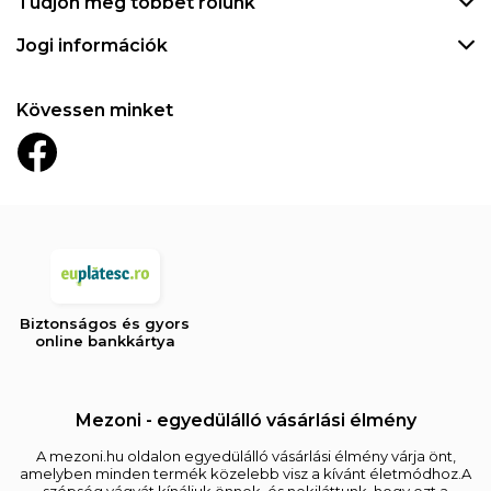
Tudjon meg többet rólunk
Jogi információk
Kövessen minket
Biztonságos és gyors
online bankkártya
Mezoni - egyedülálló vásárlási élmény
A mezoni.hu oldalon egyedülálló vásárlási élmény várja önt,
amelyben minden termék közelebb visz a kívánt életmódhoz.A
szépség vágyát kínáljuk önnek, és nekiláttunk, hogy ezt a