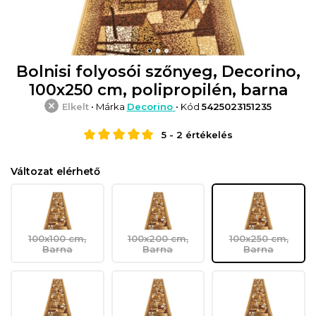
Bolnisi folyosói szőnyeg, Decorino,
100x250 cm, polipropilén, barna
Elkelt
• Márka
Decorino
• Kód
5425023151235
5
-
2
értékelés
Változat elérhető
100x100 cm,
100x200 cm,
100x250 cm,
Barna
Barna
Barna