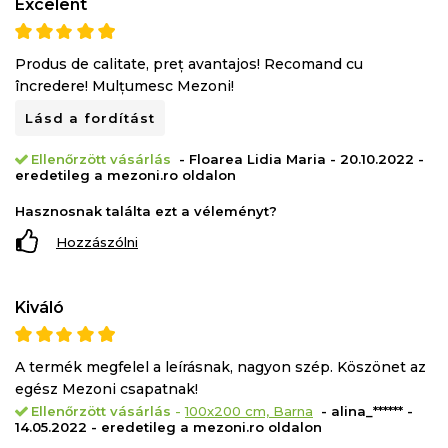
Excelent
Produs de calitate, preț avantajos! Recomand cu
încredere! Mulțumesc Mezoni!
Lásd a fordítást
Ellenőrzött vásárlás
- Floarea Lidia Maria - 20.10.2022 -
eredetileg a mezoni.ro oldalon
Hasznosnak találta ezt a véleményt?
Hozzászólni
Kiváló
A termék megfelel a leírásnak, nagyon szép. Köszönet az
egész Mezoni csapatnak!
Ellenőrzött vásárlás
-
100x200 cm, Barna
- alina_****** -
14.05.2022 - eredetileg a mezoni.ro oldalon