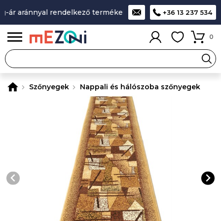
-ár aránnyal rendelkező termékek
A legjobb design-minőség
+36 13 237 534
0
Szőnyegek
Nappali és hálószoba szőnyegek