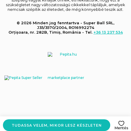
szükségletet nagy változatosságú cikkekkel tápláljuk, amelyek
nemcsak szépítik az életedet, de még könnyebbé teszik azt.
© 2026 Minden jog fenntartva - Super Ball SRL,
J35/3570/2004, RO16992274
Orțișoara, nr. 282B, Timiș, România - Tel.
+36 13 237 534
marketplace partner
TUDASSA VELEM, MIKOR LESZ KÉSZLETEN
Mentés