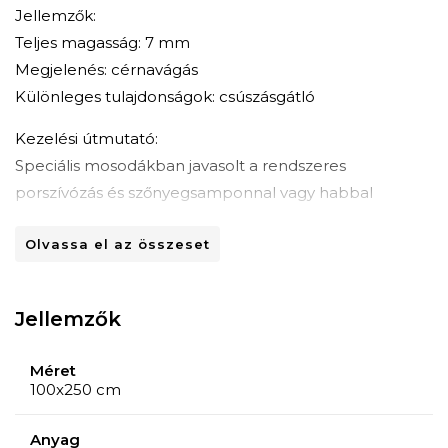
Jellemzők:
Teljes magasság: 7 mm
Megjelenés: cérnavágás
Különleges tulajdonságok: csúszásgátló
Kezelési útmutató:
Speciális mosodákban javasolt a rendszeres
porszívózás és szőnyegsamponnal vagy habbal
történő tisztítás.
Olvassa el az összeset
Jellemzők
Méret
100x250 cm
Anyag