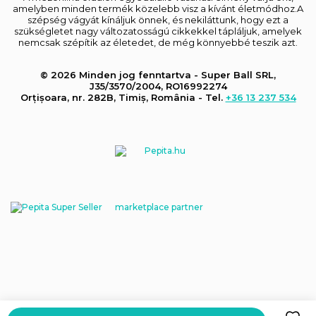
amelyben minden termék közelebb visz a kívánt életmódhoz.A
szépség vágyát kínáljuk önnek, és nekiláttunk, hogy ezt a
szükségletet nagy változatosságú cikkekkel tápláljuk, amelyek
nemcsak szépítik az életedet, de még könnyebbé teszik azt.
© 2026 Minden jog fenntartva - Super Ball SRL,
J35/3570/2004, RO16992274
Orțișoara, nr. 282B, Timiș, România - Tel.
+36 13 237 534
marketplace partner