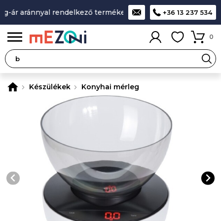
g-ár aránnyal rendelkező termékek
A legjobb design-minőség
+36 13 237 534
0
Készülékek
Konyhai mérleg