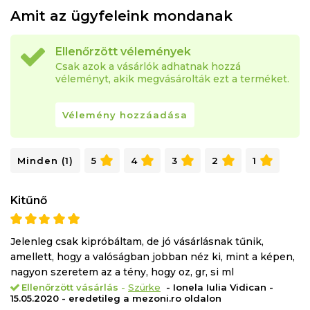
Amit az ügyfeleink mondanak
Ellenőrzött vélemények
Csak azok a vásárlók adhatnak hozzá
véleményt, akik megvásárolták ezt a terméket.
Vélemény hozzáadása
Minden (1)
5
4
3
2
1
Kitűnő
Jelenleg csak kipróbáltam, de jó vásárlásnak tűnik,
amellett, hogy a valóságban jobban néz ki, mint a képen,
nagyon szeretem az a tény, hogy oz, gr, si ml
Ellenőrzött vásárlás
-
Szürke
- Ionela Iulia Vidican -
15.05.2020 - eredetileg a mezoni.ro oldalon