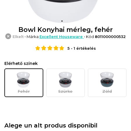
Bowl Konyhai mérleg, fehér
Elkelt
• Márka
Excellent Houseware
• Kód
8011000000532
5
-
1
értékelés
Elérhető színek
Fehér
Szürke
Zöld
Alege un alt produs disponibil