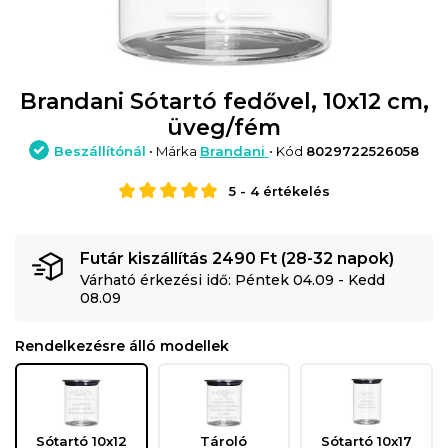
Brandani Sótartó fedővel, 10x12 cm,
üveg/fém
Beszállítónál
• Márka
Brandani
• Kód
8029722526058
5
-
4
értékelés
Futár kiszállítás 2490 Ft (28-32 napok)
Várható érkezési idő: Péntek 04.09 - Kedd
08.09
Rendelkezésre álló modellek
Sótartó 10x12
Tároló
Sótartó 10x17