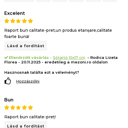
Excelent
Raport bun calitate-pret,un produs etanșare,calitate
foarte bună!
Lásd a fordítást
Ellenőrzött vásárlás
-
Sótartó 10x17 cm
- Rodica Lizeta
Florea - 20.11.2025 - eredetileg a mezoni.ro oldalon
Hasznosnak találta ezt a véleményt?
Hozzászólni
Bun
Raport bun calitate-preț!
Lásd a fordítást