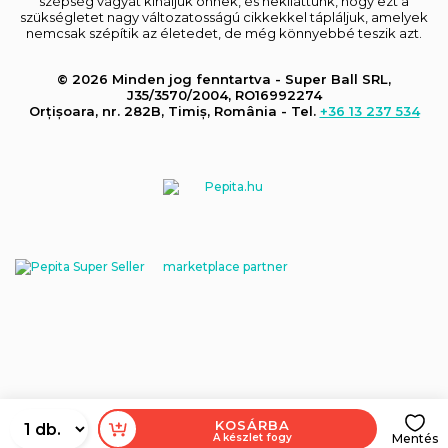
szépség vágyát kínáljuk önnek, és nekiláttunk, hogy ezt a
szükségletet nagy változatosságú cikkekkel tápláljuk, amelyek
nemcsak szépítik az életedet, de még könnyebbé teszik azt.
© 2026 Minden jog fenntartva - Super Ball SRL,
J35/3570/2004, RO16992274
Orțișoara, nr. 282B, Timiș, România - Tel.
+36 13 237 534
marketplace partner
KOSÁRBA
A készlet fogy
Mentés