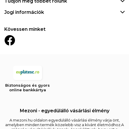
Tudjon meg többet rólunk
Jogi információk
Kövessen minket
Biztonságos és gyors
online bankkártya
Mezoni - egyedülálló vásárlási élmény
A mezoni.hu oldalon egyedülálló vásárlási élmény várja önt,
amelyben minden termék közelebb visz a kívánt életmódhoz.A