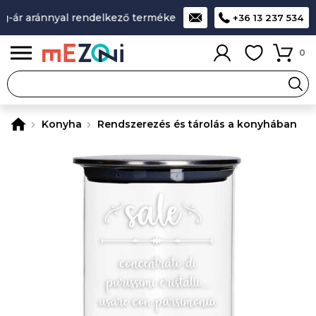
-ár aránnyal rendelkező termékek
A legjobb design-minőség-
+36 13 237 534
0
Konyha
Rendszerezés és tárolás a konyhában