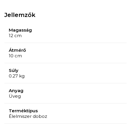
megmutatkozik, a Toszkánához való erős kötődésből
ered, és az egész világon nagyra értékelik.
Jellemzők
Magasság
12 cm
Átmérő
10 cm
Súly
0.27 kg
Anyag
Üveg
Terméktípus
Élelmiszer doboz