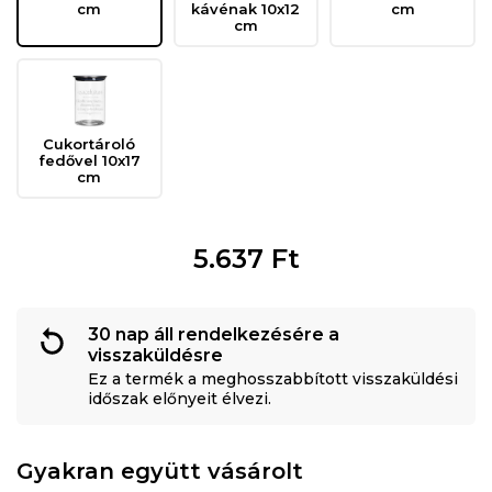
cm
kávénak 10x12
cm
cm
Cukortároló
fedővel 10x17
cm
5.637
Ft
30 nap áll rendelkezésére a
visszaküldésre
Ez a termék a meghosszabbított visszaküldési
időszak előnyeit élvezi.
Gyakran együtt vásárolt