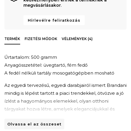
megvásárlásakor
.
Hírlevélre feliratkozás
TERMÉK
FIZETÉSI MÓDOK
VÉLEMÉNYEK (4)
Űrtartalom: 500 gramm
Anyagösszetétel: üvegtartó, fém fedő
A fedél nélküli tartály mosogatógépben mosható
Az egyedi tervezésű, egyedi darabjairól ismert Brandani
mindig is lépést tartott a piaci trendekkel, ötvözve a jó
ízlést a hagyományos elemekkel, olyan otthoni
tárgyakat hozva létre, amelyek eleganciájukkal és
kifinomultságukkal tűnnek ki.
Olvassa el az összeset
Az olasz stílus, amely a teljes termékkínálatban