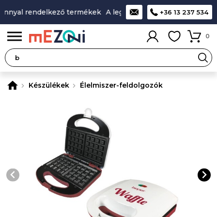
ánnyal rendelkező termékek
A legjobb design-minőség-ár ará
+36 13 237 534
0
Készülékek
Élelmiszer-feldolgozók