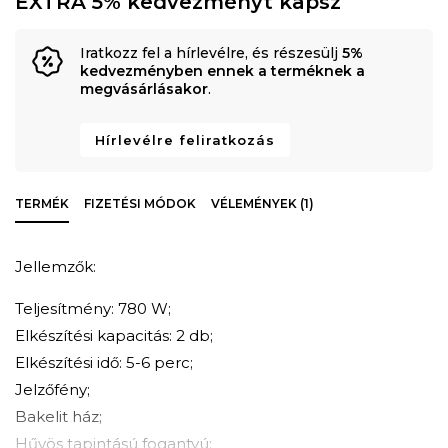
EXTRA 5% kedvezményt kapsz
Iratkozz fel a hírlevélre, és részesülj
5%
kedvezményben ennek a terméknek a
megvásárlásakor
.
Hírlevélre feliratkozás
TERMÉK
FIZETÉSI MÓDOK
VÉLEMÉNYEK (1)
Jellemzők:
Teljesítmény: 780 W;
Elkészítési kapacitás: 2 db;
Elkészítési idő: 5-6 perc;
Jelzőfény;
Bakelit ház;
Hűvös tapintású fogantyú;