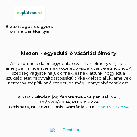
Biztonságos és gyors
online bankkártya
Mezoni - egyedülálló vásárlási élmény
A mezoni.hu oldalon egyedülálló vásárlási élmény várja önt,
amelyben minden termék közelebb visz a kívánt életmódhoz.A
szépség vágyát kínáljuk önnek, és nekiláttunk, hogy ezt a
szükségletet nagy változatosságú cikkekkel tápláljuk, amelyek
nemcsak szépítik az életedet, de még könnyebbé teszik azt.
© 2026 Minden jog fenntartva - Super Ball SRL,
J35/3570/2004, RO16992274
Orțișoara, nr. 282B, Timiș, România - Tel.
+36 13 237 534