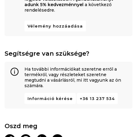
adunk 5% kedvezménnyel
a következő
rendelésedre.
Vélemény hozzáadása
Segítségre van szüksége?
Ha további információkat szeretne erről a
termékről, vagy részleteket szeretne
megtudni a vásárlásról, mi itt vagyunk az ön
számára.
Információ kérése
+36 13 237 534
Oszd meg