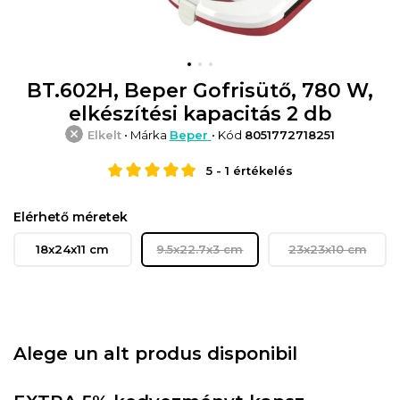
BT.602H, Beper Gofrisütő, 780 W,
elkészítési kapacitás 2 db
Elkelt
• Márka
Beper
• Kód
8051772718251
5
-
1
értékelés
Elérhető méretek
18x24x11 cm
9.5x22.7x3 cm
23x23x10 cm
Alege un alt produs disponibil