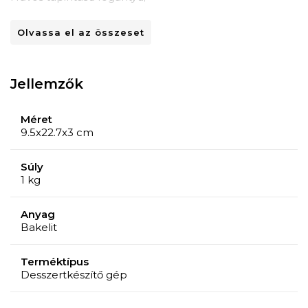
Túlmelegedés elleni védelem;
Olvassa el az összeset
Tapadásmentes felület;
Csúszásmentes lábak;
Kábel hossza: 1 m;
Jellemzők
Termosztát;
Beépített fogantyú;
Méret
Csúszásmentes felület;
9.5x22.7x3 cm
Zár funkció.
Súly
1 kg
Anyag
Bakelit
Terméktípus
Desszertkészítő gép