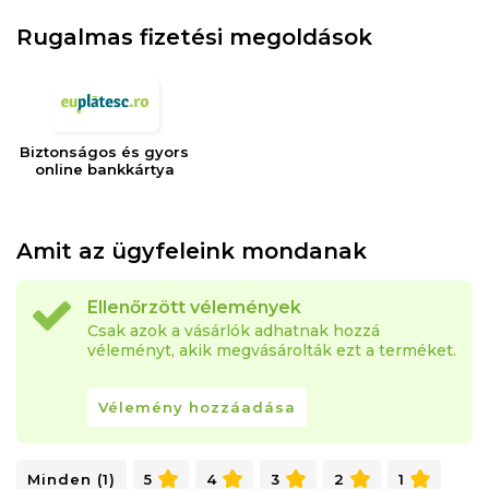
Rugalmas fizetési megoldások
Biztonságos és gyors
online bankkártya
Amit az ügyfeleink mondanak
Ellenőrzött vélemények
Csak azok a vásárlók adhatnak hozzá
véleményt, akik megvásárolták ezt a terméket.
Vélemény hozzáadása
Minden (1)
5
4
3
2
1