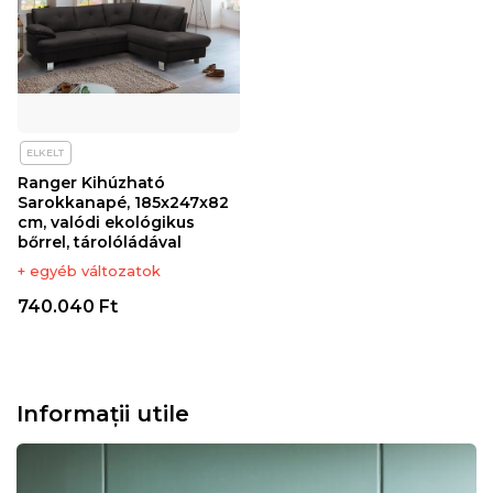
ELKELT
Ranger Kihúzható
Sarokkanapé, 185x247x82
cm, valódi ekológikus
bőrrel, tárolóládával
+ egyéb változatok
740.040 Ft
Informații utile