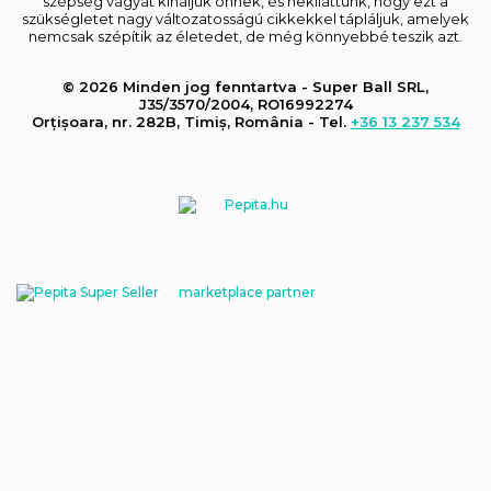
szépség vágyát kínáljuk önnek, és nekiláttunk, hogy ezt a
szükségletet nagy változatosságú cikkekkel tápláljuk, amelyek
nemcsak szépítik az életedet, de még könnyebbé teszik azt.
© 2026 Minden jog fenntartva - Super Ball SRL,
J35/3570/2004, RO16992274
Orțișoara, nr. 282B, Timiș, România - Tel.
+36 13 237 534
marketplace partner