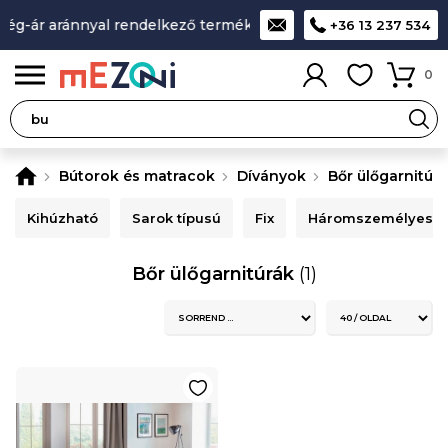
g-ár aránnyal rendelkező termékek
A legjobb design-minősé
+36 13 237 534
0
Bútorok és matracok
Díványok
Bőr ülőgarnitúr
Kihúzható
Sarok típusú
Fix
Háromszemélyes
Bőr ülőgarnitúrák
(1)