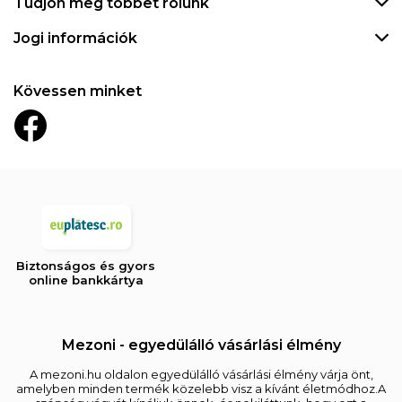
Tudjon meg többet rólunk
Jogi információk
Kövessen minket
Biztonságos és gyors
online bankkártya
Mezoni - egyedülálló vásárlási élmény
A mezoni.hu oldalon egyedülálló vásárlási élmény várja önt,
amelyben minden termék közelebb visz a kívánt életmódhoz.A