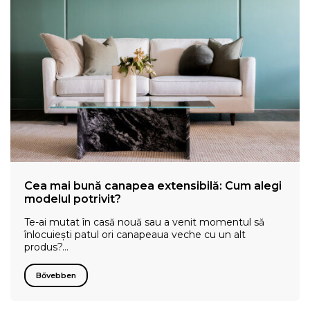
Cea mai bună canapea extensibilă: Cum alegi
modelul potrivit?
Te-ai mutat în casă nouă sau a venit momentul să
înlocuiești patul ori canapeaua veche cu un alt
produs?…
Bővebben