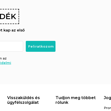
NDÉK
 kap az első
m az
édelmi
Visszaküldés és
Tudjon meg többet
Jog
ügyfélszolgálat
rólunk
Pro