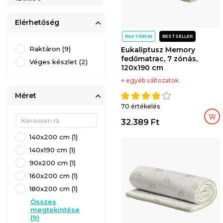
120x200
Elérhetőség
RAKTÁRON
BESTSELLER
140x190
Raktáron (9)
Eukaliptusz Memory
fedőmatrac, 7 zónás,
Véges készlet (2)
180x200
120x190 cm
+ egyéb változatok
Eukaliptusz
Méret
70 értékelés
Levendula
Kosárba
Kosárba
32.389 Ft
140x200 cm (1)
140x190 cm (1)
90x200 cm (1)
160x200 cm (1)
180x200 cm (1)
Összes
megtekintése
(9)