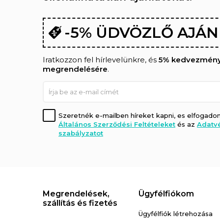
-5% ÜDVÖZLŐ AJÁ
Iratkozzon fel hírlevelünkre, és
5% kedvezményt
megrendelésére
.
Szeretnék e-mailben híreket kapni, es elfogado
Általános Szerződési Feltételeket
és az
Adatv
szabályzatot
Megrendelések,
Ügyfélfiókom
szállítás és fizetés
Facebook
Ügyfélfiók létrehozása