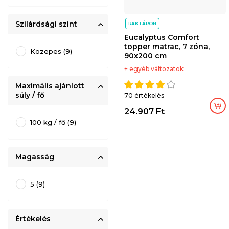
Szilárdsági szint
RAKTÁRON
Eucalyptus Comfort
topper matrac, 7 zóna,
Közepes (9)
90x200 cm
+ egyéb változatok
Maximális ajánlott
súly / fő
70 értékelés
Kosárba
Kosárba
24.907 Ft
100 kg / fő (9)
Magasság
5 (9)
Értékelés