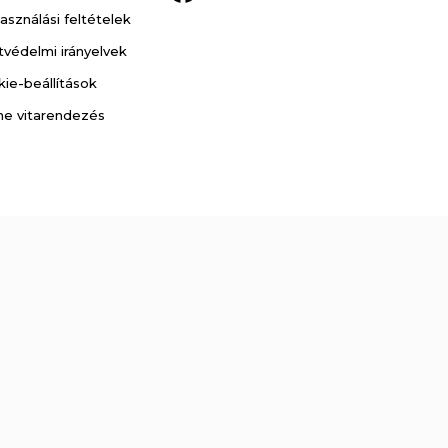
asználási feltételek
védelmi irányelvek
ie-beállítások
ne vitarendezés