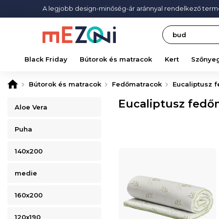
A legjobb design-minőség-ár aránnyal rendelkező ter
Search
Black Friday
Bútorok és matracok
Kert
Szőnye
Bútorok és matracok
Fedőmatracok
Eucaliptusz 
Eucaliptusz fedő
Aloe Vera
Puha
140x200
medie
160x200
120x190