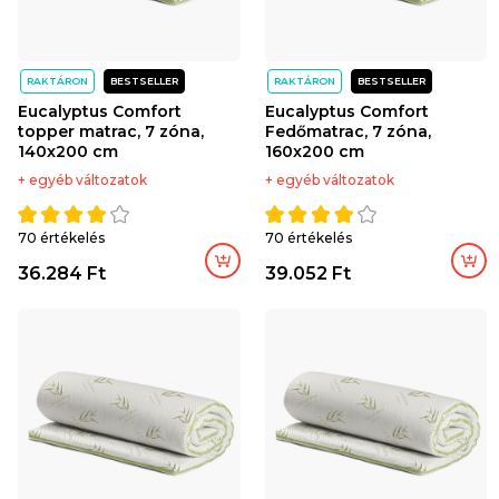
RAKTÁRON
BESTSELLER
RAKTÁRON
BESTSELLER
Eucalyptus Comfort
Eucalyptus Comfort
topper matrac, 7 zóna,
Fedőmatrac, 7 zóna,
140x200 cm
160x200 cm
+ egyéb változatok
+ egyéb változatok
70 értékelés
70 értékelés
Kosárba
Kosárba
36.284 Ft
39.052 Ft