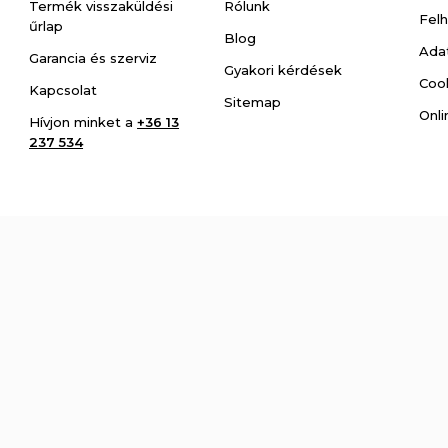
Termék visszaküldési
Rólunk
Felh
űrlap
Blog
Adat
Garancia és szerviz
Gyakori kérdések
Cook
Kapcsolat
Sitemap
Onli
Hívjon minket a
+36 13
237 534