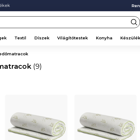
mékek
Ren
gek
Textil
Díszek
Világítótestek
Konyha
Készülé
fedőmatracok
matracok
(9)