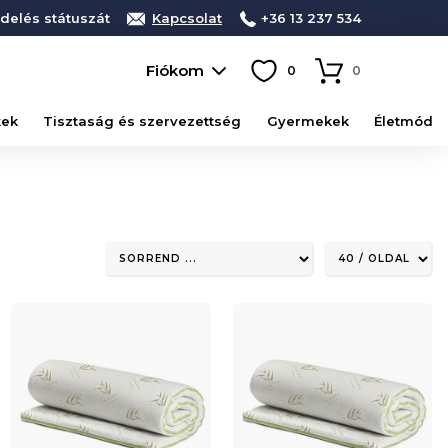
delés státuszát
Kapcsolat
+36 13 237 534
Fiókom
0
0
kek
Tisztaság és szervezettség
Gyermekek
Életmód