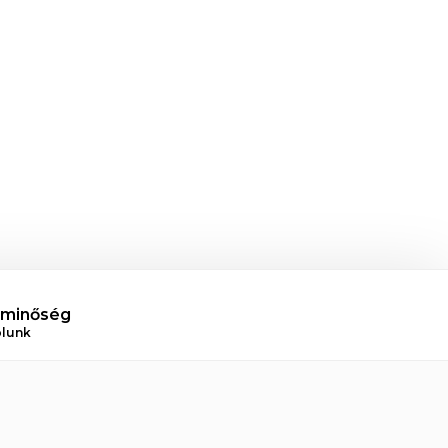
 minőség
ólunk