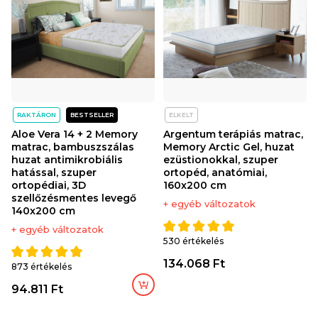
RAKTÁRON
BESTSELLER
ELKELT
Aloe Vera 14 + 2 Memory
Argentum terápiás matrac,
matrac, bambuszszálas
Memory Arctic Gel, huzat
huzat antimikrobiális
ezüstionokkal, szuper
hatással, szuper
ortopéd, anatómiai,
ortopédiai, 3D
160x200 cm
szellőzésmentes levegő
+ egyéb változatok
140x200 cm
+ egyéb változatok
530 értékelés
134.068 Ft
873 értékelés
94.811 Ft