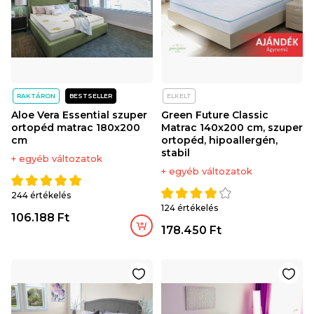
RAKTÁRON
BESTSELLER
ELKELT
Aloe Vera Essential szuper
Green Future Classic
ortopéd matrac 180x200
Matrac 140x200 cm, szuper
cm
ortopéd, hipoallergén,
stabil
+ egyéb változatok
+ egyéb változatok
244 értékelés
124 értékelés
106.188 Ft
178.450 Ft