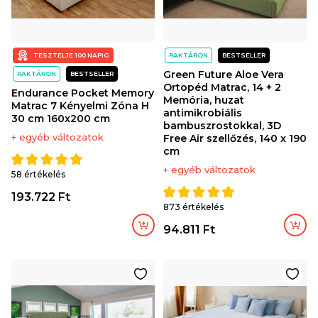
TESZTELJE 100 NAPIG
RAKTÁRON
BESTSELLER
Green Future Aloe Vera
RAKTÁRON
BESTSELLER
Ortopéd Matrac, 14 + 2
Endurance Pocket Memory
Memória, huzat
Matrac 7 Kényelmi Zóna H
antimikrobiális
30 cm 160x200 cm
bambuszrostokkal, 3D
+ egyéb változatok
Free Air szellőzés, 140 x 190
cm
+ egyéb változatok
58 értékelés
193.722 Ft
873 értékelés
94.811 Ft