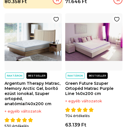
80.358 Ft
71.646 Ft
RAKTÁRON
BESTSELLER
RAKTÁRON
BESTSELLER
Argentum Therapy Matrac,
Green Future Szuper
Memory Arctic Gel, borító
Ortopéd Matrac Purple
ezüst ionokal, Szuper
Line 140x200 cm
ortopéd,
+ egyéb változatok
anatómiai140x200 cm
+ egyéb változatok
704 értékelés
63.139 Ft
530 értékelés