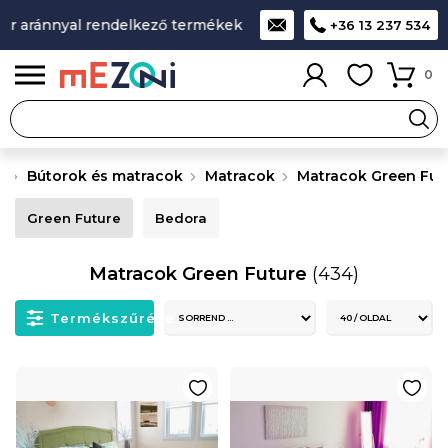
nnyal rendelkező termékek
A legjobb design-minőség-ár ará
+36 13 237 534
0
Bútorok és matracok
Matracok
Matracok Green Fut
Green Future
Bedora
Matracok Green Future
(434)
Termékszűrése