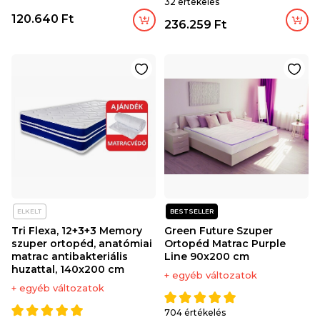
32 értékelés
120.640 Ft
236.259 Ft
ELKELT
BESTSELLER
Tri Flexa, 12+3+3 Memory
Green Future Szuper
szuper ortopéd, anatómiai
Ortopéd Matrac Purple
matrac antibakteriális
Line 90x200 cm
huzattal, 140x200 cm
+ egyéb változatok
+ egyéb változatok
704 értékelés