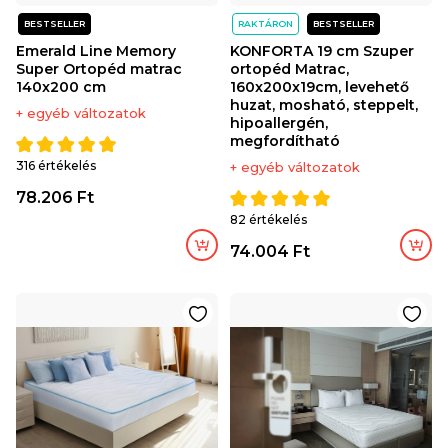
BESTSELLER
RAKTÁRON
BESTSELLER
Emerald Line Memory
KONFORTA 19 cm Szuper
Super Ortopéd matrac
ortopéd Matrac,
140x200 cm
160x200x19cm, levehető
huzat, mosható, steppelt,
+ egyéb változatok
hipoallergén,
megfordítható
316 értékelés
+ egyéb változatok
78.206 Ft
82 értékelés
74.004 Ft