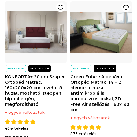
RAKTÁRON
BESTSELLER
RAKTÁRON
BESTSELLER
KONFORTA+ 20 cm Szuper
Green Future Aloe Vera
Ortopéd Matrac,
Ortopéd Matrac, 14 + 2
160x200x20 cm, levehető
Memória, huzat
huzat, mosható, steppelt,
antimikrobiális
hipoallergén,
bambuszrostokkal, 3D
megfordítható
Free Air szellőzés, 160x190
cm
+ egyéb változatok
+ egyéb változatok
46 értékelés
873 értékelés