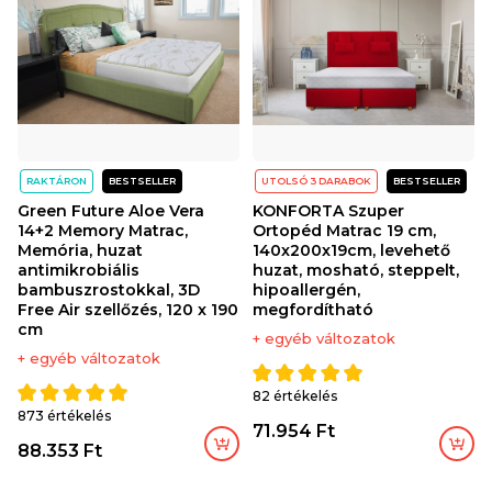
RAKTÁRON
BESTSELLER
UTOLSÓ 3 DARABOK
BESTSELLER
Green Future Aloe Vera
KONFORTA Szuper
14+2 Memory Matrac,
Ortopéd Matrac 19 cm,
Memória, huzat
140x200x19cm, levehető
antimikrobiális
huzat, mosható, steppelt,
bambuszrostokkal, 3D
hipoallergén,
Free Air szellőzés, 120 x 190
megfordítható
cm
+ egyéb változatok
+ egyéb változatok
82 értékelés
873 értékelés
71.954 Ft
88.353 Ft