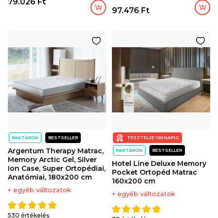
79.026 Ft
97.476 Ft
RAKTÁRON
BESTSELLER
TESZTELJE 100 NAPIG
Argentum Therapy Matrac,
RAKTÁRON
BESTSELLER
Memory Arctic Gel, Silver
Hotel Line Deluxe Memory
Ion Case, Super Ortopédiai,
Pocket Ortopéd Matrac
Anatómiai, 180x200 cm
160x200 cm
+ egyéb változatok
+ egyéb változatok
530 értékelés