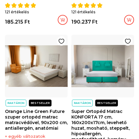
121 értékelés
121 értékelés
185.215 Ft
190.237 Ft
RAKTÁRON
BESTSELLER
RAKTÁRON
BESTSELLER
Orange Line Green Future
Super Ortopéd Matrac
szuper ortopéd matrac
KONFORTA 17 cm,
matracvédővel, 90x200 cm,
160x200x17cm, levehető
antiallergén, anatómiai
huzat, mosható, steppelt,
hipoallergén,
+ egyéb változatok