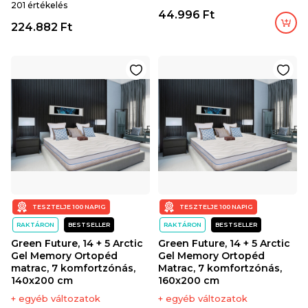
201 értékelés
44.996 Ft
224.882 Ft
TESZTELJE 100 NAPIG
TESZTELJE 100 NAPIG
RAKTÁRON
BESTSELLER
RAKTÁRON
BESTSELLER
Green Future, 14 + 5 Arctic
Green Future, 14 + 5 Arctic
Gel Memory Ortopéd
Gel Memory Ortopéd
matrac, 7 komfortzónás,
Matrac, 7 komfortzónás,
140x200 cm
160x200 cm
+ egyéb változatok
+ egyéb változatok