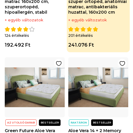
matrac 160x200 cm,
szuper ortopéd, anatómiai
szuperortopéd,
matrac, antibakteriális
hipoallergén, stabil
huzattal, 160x200 cm
+ egyéb változatok
+ egyéb változatok
124 értékelés
201 értékelés
192.492 Ft
241.076 Ft
AZ UTOLSÓ DARAB
BESTSELLER
RAKTÁRON
BESTSELLER
Green Future Aloe Vera
Aloe Vera 14 + 2 Memory