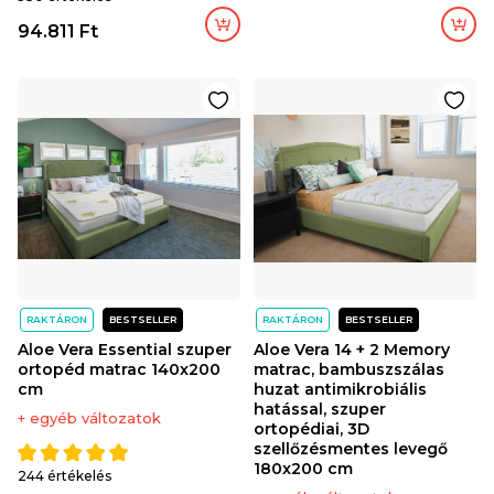
94.811 Ft
RAKTÁRON
BESTSELLER
RAKTÁRON
BESTSELLER
Aloe Vera Essential szuper
Aloe Vera 14 + 2 Memory
ortopéd matrac 140x200
matrac, bambuszszálas
cm
huzat antimikrobiális
hatással, szuper
+ egyéb változatok
ortopédiai, 3D
szellőzésmentes levegő
180x200 cm
244 értékelés