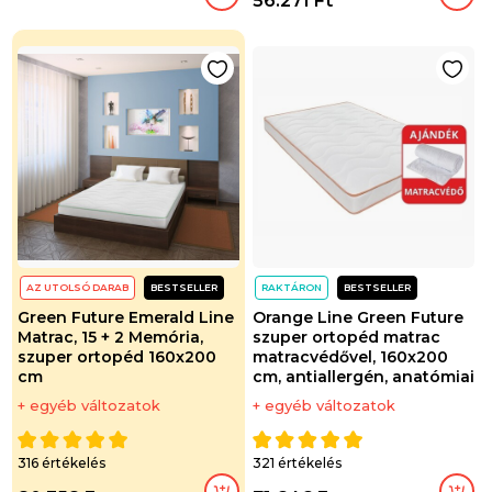
56.271 Ft
AZ UTOLSÓ DARAB
BESTSELLER
RAKTÁRON
BESTSELLER
Green Future Emerald Line
Orange Line Green Future
Matrac, 15 + 2 Memória,
szuper ortopéd matrac
szuper ortopéd 160x200
matracvédővel, 160x200
cm
cm, antiallergén, anatómiai
+ egyéb változatok
+ egyéb változatok
316 értékelés
321 értékelés