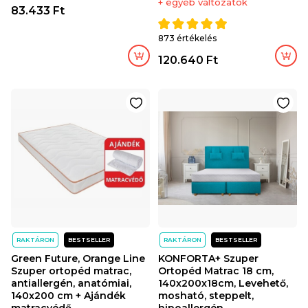
+ egyéb változatok
83.433 Ft
873 értékelés
120.640 Ft
RAKTÁRON
BESTSELLER
RAKTÁRON
BESTSELLER
Green Future, Orange Line
KONFORTA+ Szuper
Szuper ortopéd matrac,
Ortopéd Matrac 18 cm,
antiallergén, anatómiai,
140x200x18cm, Levehető,
140x200 cm + Ajándék
mosható, steppelt,