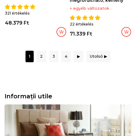
megfordítható, kemény
+ egyéb változatok
321 értékelés
48.379 Ft
22 értékelés
71.339 Ft
1
2
3
4
▶
Utolsó ▶
Informații utile