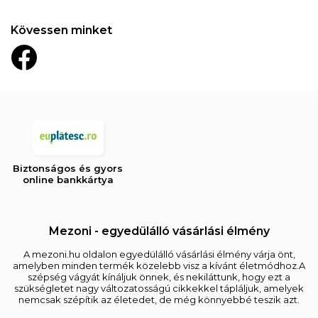
Kövessen minket
Biztonságos és gyors
online bankkártya
Mezoni - egyedülálló vásárlási élmény
A mezoni.hu oldalon egyedülálló vásárlási élmény várja önt,
amelyben minden termék közelebb visz a kívánt életmódhoz.A
szépség vágyát kínáljuk önnek, és nekiláttunk, hogy ezt a
szükségletet nagy változatosságú cikkekkel tápláljuk, amelyek
nemcsak szépítik az életedet, de még könnyebbé teszik azt.