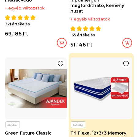
matracvédő
hipoallergén,
megfordítható, kemény
+ egyéb változatok
huzat
+ egyéb változatok
321 értékelés
69.186 Ft
135 értékelés
51.146 Ft
ELKELT
ELKELT
Green Future Classic
Tri Flexa, 12+3+3 Memory