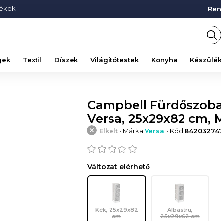
mékek
Ren
gek
Textil
Díszek
Világítótestek
Konyha
Készülé
Campbell Fürdőszobai
Versa, 25x29x82 cm,
Elkelt
• Márka
Versa
• Kód
84203274
Változat elérhető
Kék, 25x29x82
Albastru,
cm
25x29x62 cm