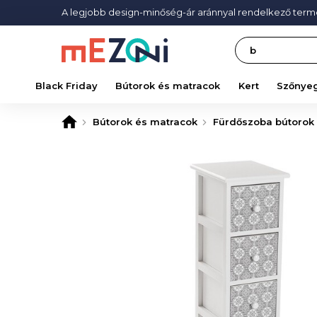
A legjobb design-minőség-ár aránnyal rendelkező ter
Search
Black Friday
Bútorok és matracok
Kert
Szőnye
Bútorok és matracok
Fürdőszoba bútorok