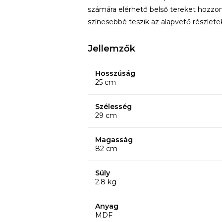
számára elérhető belső tereket hozzon
színesebbé teszik az alapvető részlet
Jellemzők
Hosszúság
25 cm
Szélesség
29 cm
Magasság
82 cm
Súly
2.8 kg
Anyag
MDF