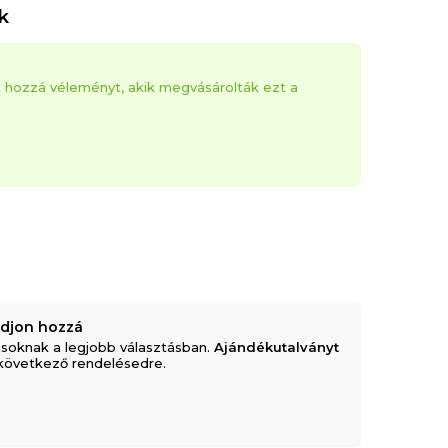
k
k hozzá véleményt, akik megvásárolták ezt a
adjon hozzá
soknak a legjobb választásban.
Ajándékutalványt
következő rendelésedre.