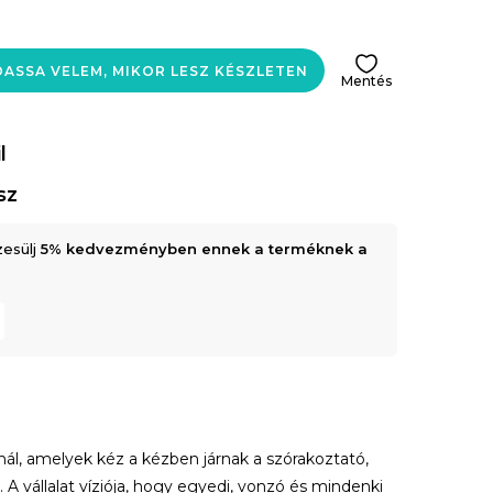
ASSA VELEM, MIKOR LESZ KÉSZLETEN
Mentés
l
sz
zesülj
5% kedvezményben ennek a terméknek a
nál, amelyek kéz a kézben járnak a szórakoztató,
 A vállalat víziója, hogy egyedi, vonzó és mindenki