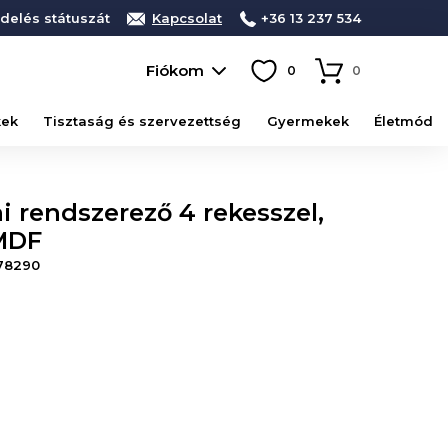
delés státuszát
Kapcsolat
+36 13 237 534
Fiókom
0
0
kek
Tisztaság és szervezettség
Gyermekek
Életmód
 rendszerező 4 rekesszel,
 MDF
78290