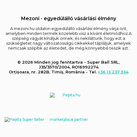
Mezoni - egyedülálló vásárlási élmény
A mezoni.hu oldalon egyedülálló vásárlási élmény várja önt,
amelyben minden termék közelebb visz a kívánt életmódhoz.A
szépség vágyát kínáljuk önnek, és nekiláttunk, hogy ezt a
szükségletet nagy változatosságú cikkekkel tápláljuk, amelyek
nemcsak szépítik az életedet, de még könnyebbé teszik azt.
© 2026 Minden jog fenntartva - Super Ball SRL,
J35/3570/2004, RO16992274
Orțișoara, nr. 282B, Timiș, România - Tel.
+36 13 237 534
marketplace partner