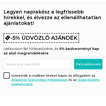
Legyen naprakész a legfrissebb
hírekkel, és élvezze az ellenállhatatlan
ajánlatokat!
-5% ÜDVÖZLŐ AJÁNDÉK
Iratkozzon fel hírlevelünkre, és
5% kedvezményt kap
az első megrendelésére
.
Szeretnék e-mailben híreket kapni, es elfogadom az
Általános Szerződési Feltételeket
és az
Adatvédelmi
szabályzatot