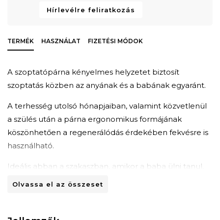
Hírlevélre feliratkozás
TERMÉK
HASZNÁLAT
FIZETÉSI MÓDOK
A szoptatópárna kényelmes helyzetet biztosít
szoptatás közben az anyának és a babának egyaránt.
A terhesség utolsó hónapjaiban, valamint közvetlenül
a szülés után a párna ergonomikus formájának
köszönhetően a regenerálódás érdekében fekvésre is
használható.
Ideális abban a szakaszban, amikor a baba ülni tanul.
Olvassa el az összeset
Jellemzők:
Levehető, mosható párnahuzat;