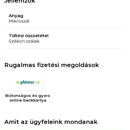
Jellemzők
rejtett cipzáras záródás;
Megjegyzés
Anyag
A zsákba csomagolt párna méretei: (HxSxM) 53x12x41
Mikroszál
cm;
Töltési összetétel
Méretek
Szilikon szálak
Külső hossza 158 cm, belső hossza 57 cm
Rugalmas fizetési megoldások
Biztonságos és gyors
online bankkártya
Amit az ügyfeleink mondanak