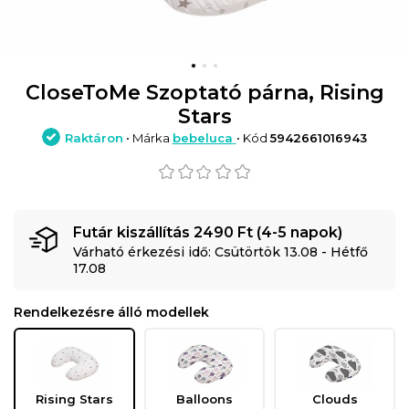
CloseToMe Szoptató párna, Rising
Stars
Raktáron
• Márka
bebeluca
• Kód
5942661016943
Futár kiszállítás 2490 Ft (4-5 napok)
Várható érkezési idő: Csütörtök 13.08 - Hétfő
17.08
Rendelkezésre álló modellek
Rising Stars
Balloons
Clouds