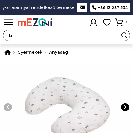
-ár aránnyal rendelkező termékek
A legjobb design-minőség
+36 13 237 534
0
Gyermekek
Anyaság