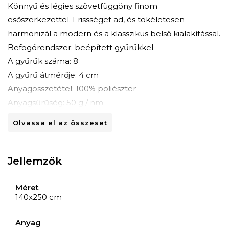
Könnyű és légies szövetfüggöny finom
esőszerkezettel. Frissséget ad, és tökéletesen
harmonizál a modern és a klasszikus belső kialakítással.
Befogórendszer: beépített gyűrűkkel
A gyűrűk száma: 8
A gyűrű átmérője: 4 cm
Anyagösszetétel: 100% poliészter
Anyagsűrűség: 50 g / nm
Méretek: hossz 140 cm x magasság 250 cm
Olvassa el az összeset
Jellemzők
Méret
140x250 cm
Anyag