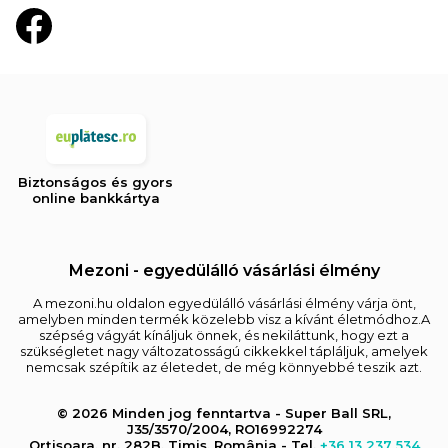
Biztonságos és gyors
online bankkártya
Mezoni - egyedülálló vásárlási élmény
A mezoni.hu oldalon egyedülálló vásárlási élmény várja önt,
amelyben minden termék közelebb visz a kívánt életmódhoz.A
szépség vágyát kínáljuk önnek, és nekiláttunk, hogy ezt a
szükségletet nagy változatosságú cikkekkel tápláljuk, amelyek
nemcsak szépítik az életedet, de még könnyebbé teszik azt.
© 2026 Minden jog fenntartva - Super Ball SRL,
J35/3570/2004, RO16992274
Orțișoara, nr. 282B, Timiș, România - Tel.
+36 13 237 534