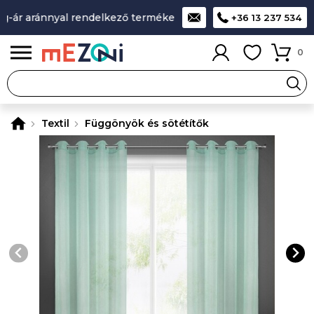
-ár aránnyal rendelkező termékek
A legjobb design-minőség
+36 13 237 534
0
Textil
Függönyök és sötétítők