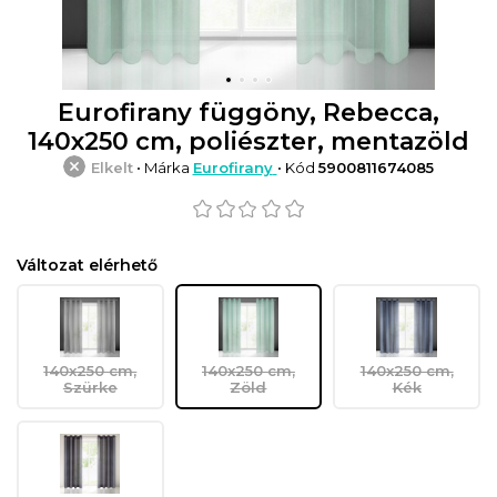
Eurofirany függöny, Rebecca,
140x250 cm, poliészter, mentazöld
Elkelt
• Márka
Eurofirany
• Kód
5900811674085
Változat elérhető
140x250 cm,
140x250 cm,
140x250 cm,
Szürke
Zöld
Kék