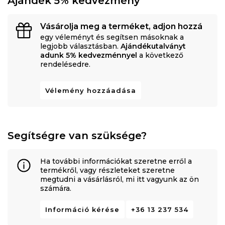
Ajándék 5% kedvezmény
Vásárolja meg a terméket, adjon hozzá
egy véleményt és segítsen másoknak a
legjobb választásban.
Ajándékutalványt
adunk 5% kedvezménnyel
a következő
rendelésedre.
Vélemény hozzáadása
Segítségre van szüksége?
Ha további információkat szeretne erről a
termékről, vagy részleteket szeretne
megtudni a vásárlásról, mi itt vagyunk az ön
számára.
Információ kérése
+36 13 237 534