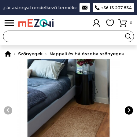
-ár aránnyal rendelkező termékek
A legjobb design-minőség
+36 13 237 534
0
Szőnyegek
Nappali és hálószoba szőnyegek