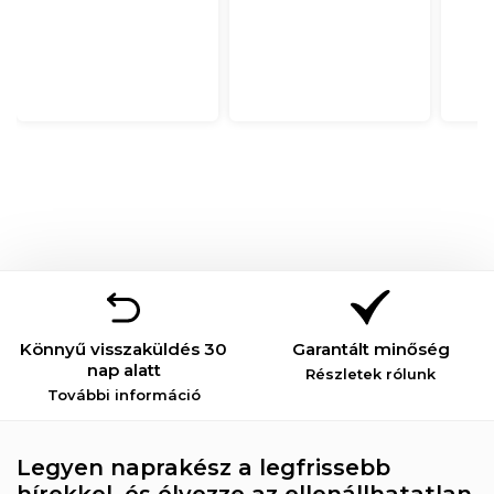
Könnyű visszaküldés 30
Garantált minőség
nap alatt
Részletek rólunk
További információ
Legyen naprakész a legfrissebb
hírekkel, és élvezze az ellenállhatatlan