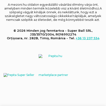
A mezoni.hu oldalon egyedülálló vásárlási élmény várja önt,
amelyben minden termék közelebb visz a kívánt életmódhoz.A
szépség vágyát kínáljuk önnek, és nekiláttunk, hogy ezt a
szükségletet nagy változatosságú cikkekkel tápláljuk, amelyek
nemcsak szépítik az életedet, de még könnyebbé teszik azt.
© 2026 Minden jog fenntartva - Super Ball SRL,
J35/3570/2004, RO16992274
Orțișoara, nr. 282B, Timiș, România - Tel.
+36 13 237 534
marketplace partner