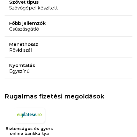
Szövet típus
Szövőgépel készített
Kerülje továbbá a közvetlen napfénytől való tartós
kitettséget.
Főbb jellemzők
Szakszerű tisztítás ajánlott.
Csúszásgátló
KÖVETELÉSEK
Menethossz
Latex kompozícióból készült csúszásmentes hátlap.
Rövid szál
Mosható.
Nyomtatás
Egyszínű
Rugalmas fizetési megoldások
Biztonságos és gyors
online bankkártya