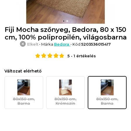
Fiji Mocha szőnyeg, Bedora, 80 x 150
cm, 100% polipropilén, világosbarna
Elkelt
• Márka
Bedora
• Kód
5203536015417
5
-
1
értékelés
Változat elérhető
80x150 cm,
80x150 cm,
80x150 cm,
Barna
Krémszín
Barna