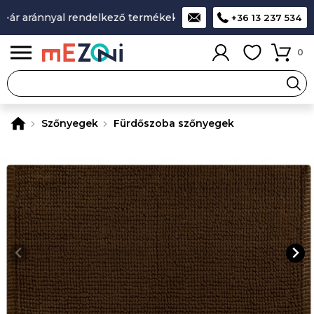
ár aránnyal rendelkező termékek
A legjobb design-minőség-
+36 13 237 534
0
Szőnyegek
Fürdőszoba szőnyegek