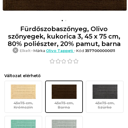
Fürdőszobaszőnyeg, Olivo
szőnyegek, kukorica 3, 45 x 75 cm,
80% poliészter, 20% pamut, barna
Elkelt
• Márka
Olivo Tappeti
• Kód
3577000000011
Változat elérhető
45x75 cm,
45x75 cm,
45x75 cm,
Krémszín
Barna
Szürke