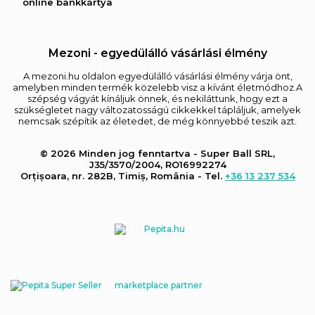
online bankkártya
Mezoni - egyedülálló vásárlási élmény
A mezoni.hu oldalon egyedülálló vásárlási élmény várja önt,
amelyben minden termék közelebb visz a kívánt életmódhoz.A
szépség vágyát kínáljuk önnek, és nekiláttunk, hogy ezt a
szükségletet nagy változatosságú cikkekkel tápláljuk, amelyek
nemcsak szépítik az életedet, de még könnyebbé teszik azt.
© 2026 Minden jog fenntartva - Super Ball SRL,
J35/3570/2004, RO16992274
Orțișoara, nr. 282B, Timiș, România - Tel.
+36 13 237 534
marketplace partner