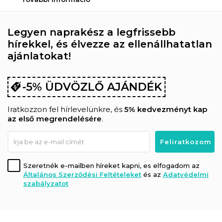
Legyen naprakész a legfrissebb
hírekkel, és élvezze az ellenállhatatlan
ajánlatokat!
-5% ÜDVÖZLŐ AJÁNDÉK
Iratkozzon fel hírlevelünkre, és
5% kedvezményt kap
az első megrendelésére
.
Szeretnék e-mailben híreket kapni, es elfogadom az
Általános Szerződési Feltételeket
és az
Adatvédelmi
szabályzatot