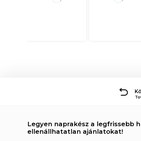
Kö
To
Legyen naprakész a legfrissebb hí
ellenállhatatlan ajánlatokat!