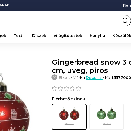
mékek
Ren
gek
Textil
Díszek
Világítótestek
Konyha
Készülé
Gingerbread snow 3 
cm, üveg, piros
Elkelt
• Márka
Decoris
• Kód
5577000
Elérhető színek
Piros
Zöld