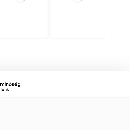
 minőség
ólunk