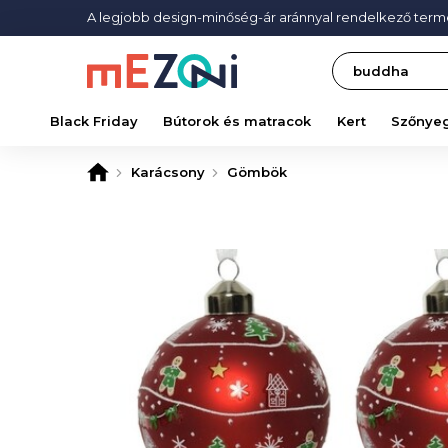
A legjobb design-minőség-ár aránnyal rendelkező ter
Search
Black Friday
Bútorok és matracok
Kert
Szőnye
Karácsony
Gömbök