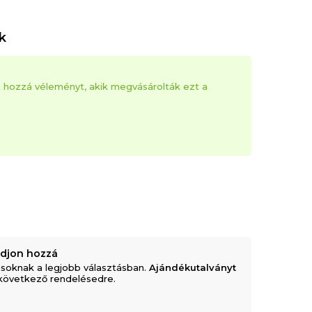
k
k hozzá véleményt, akik megvásárolták ezt a
adjon hozzá
soknak a legjobb választásban.
Ajándékutalványt
következő rendelésedre.