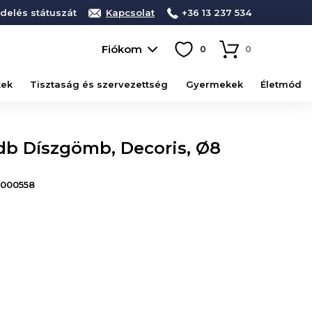
delés státuszát
Kapcsolat
+36 13 237 534
Fiókom
0
0
kek
Tisztaság és szervezettség
Gyermekek
Életmód
db Díszgömb, Decoris, Ø8
000558