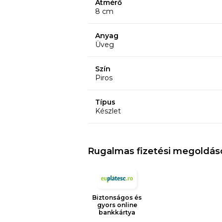
Átmérő
8 cm
Anyag
Üveg
Szín
Piros
Típus
Készlet
Rugalmas fizetési megoldás
Biztonságos és
gyors online
bankkártya