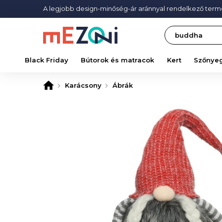
A legjobb design-minőség-ár aránnyal rendelkező ter
Search
Black Friday
Bútorok és matracok
Kert
Szőnye
Karácsony
Ábrák