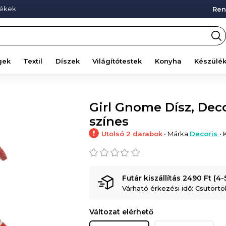
mékek
Ren
gek
Textil
Díszek
Világítótestek
Konyha
Készülé
Girl Gnome Dísz, Deco
színes
Utolsó 2 darabok
• Márka
Decoris
•
Futár kiszállítás 2490 Ft (4
Várható érkezési idő: Csütörtök
Változat elérhető