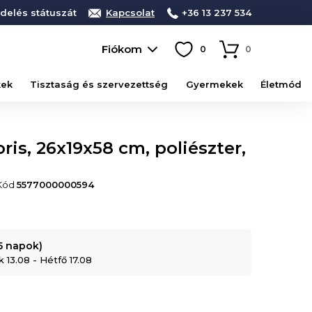
delés státuszát
Kapcsolat
+36 13 237 534
Fiókom
0
0
kek
Tisztaság és szervezettség
Gyermekek
Életmód
ris, 26x19x58 cm, poliészter,
 Kód
5577000000594
-5 napok)
 13.08 - Hétfő 17.08