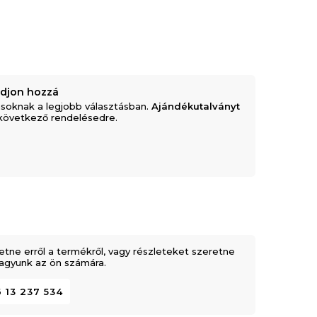
adjon hozzá
soknak a legjobb választásban.
Ajándékutalványt
következő rendelésedre.
etne erről a termékről, vagy részleteket szeretne
 vagyunk az ön számára.
 13 237 534