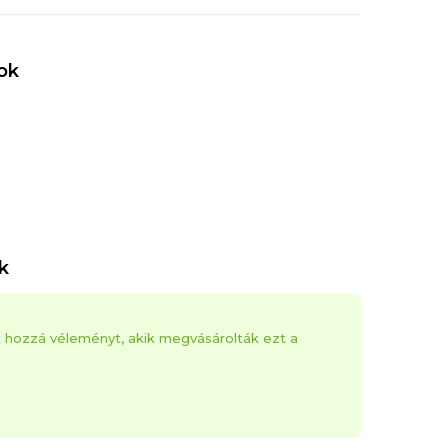
ok
k
k hozzá véleményt, akik megvásárolták ezt a