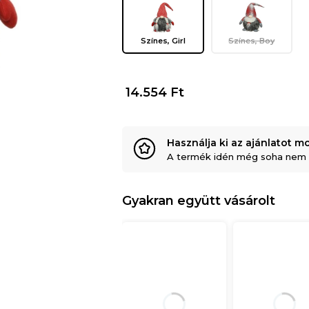
Színes, Girl
Színes, Boy
14.554
Ft
Használja ki az ajánlatot mo
30 nap áll rendelkezésére a
A termék idén még soha nem v
Ez a termék a meghosszabbítot
Gyakran együtt vásárolt