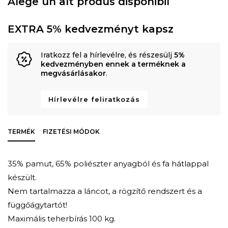
Alege un alt produs disponibil
EXTRA 5% kedvezményt kapsz
Iratkozz fel a hírlevélre, és részesülj
5%
kedvezményben ennek a terméknek a
megvásárlásakor
.
Hírlevélre feliratkozás
TERMÉK
FIZETÉSI MÓDOK
35% pamut, 65% poliészter anyagból és fa hátlappal
készült.
Nem tartalmazza a láncot, a rögzítő rendszert és a
függőágytartót!
Maximális teherbírás 100 kg.