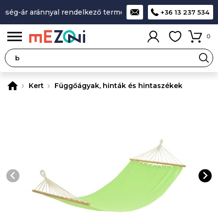
g-ár aránnyal rendelkező termékek
A legjobb design-minőség
+36 13 237 534
0
Kert
Függőágyak, hinták és hintaszékek