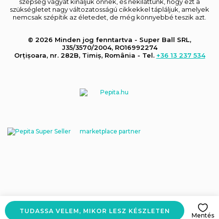
szépség vágyát kínáljuk önnek, és nekiláttunk, hogy ezt a
szükségletet nagy változatosságú cikkekkel tápláljuk, amelyek
nemcsak szépítik az életedet, de még könnyebbé teszik azt.
© 2026 Minden jog fenntartva - Super Ball SRL,
J35/3570/2004, RO16992274
Orțișoara, nr. 282B, Timiș, România - Tel.
+36 13 237 534
marketplace partner
TUDASSA VELEM, MIKOR LESZ KÉSZLETEN
Mentés