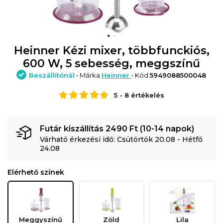
Heinner Kézi mixer, többfunckiós,
600 W, 5 sebesség, meggszínű
Beszállítónál
• Márka
Heinner
• Kód
5949088500048
5
-
8
értékelés
Futár kiszállítás 2490 Ft (10-14 napok)
Várható érkezési idő: Csütörtök 20.08 - Hétfő
24.08
Elérhető színek
Meggyszínű
Zöld
Lila