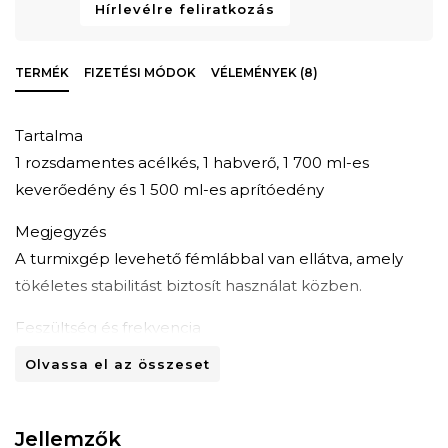
Hírlevélre feliratkozás
TERMÉK
FIZETÉSI MÓDOK
VÉLEMÉNYEK (8)
Tartalma
1 rozsdamentes acélkés, 1 habverő, 1 700 ml-es
keverőedény és 1 500 ml-es aprítóedény
Megjegyzés
A turmixgép levehető fémlábbal van ellátva, amely
tökéletes stabilitást biztosít használat közben.
Feszültség és frekvencia
220 240V ~ 50Hz
Olvassa el az összeset
Jellemzők