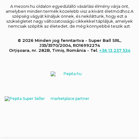
A mezoni.hu oldalon egyedülálló vásárlási élmény várja önt,
amelyben minden termék közelebb visz a kívánt életmódhoz.A
szépség vágyát kínáljuk önnek, és nekiláttunk, hogy ezt a
szükségletet nagy változatosságú cikkekkel tápláljuk, amelyek
nemcsak szépítik az életedet, de még könnyebbé teszik azt.
© 2026 Minden jog fenntartva - Super Ball SRL,
J35/3570/2004, RO16992274
Orțișoara, nr. 282B, Timiș, România - Tel.
+36 13 237 534
marketplace partner