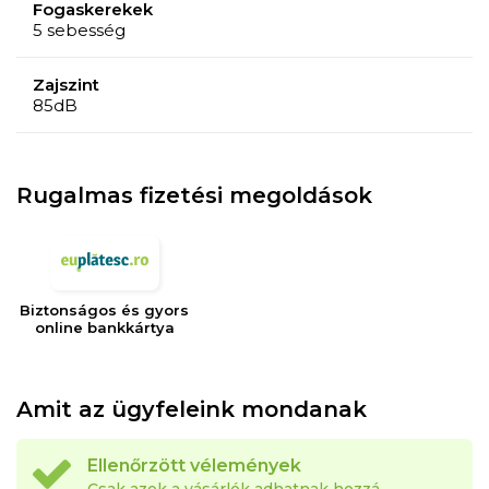
Fogaskerekek
5 sebesség
Zajszint
85dB
Rugalmas fizetési megoldások
Biztonságos és gyors
online bankkártya
Amit az ügyfeleink mondanak
Ellenőrzött vélemények
Csak azok a vásárlók adhatnak hozzá