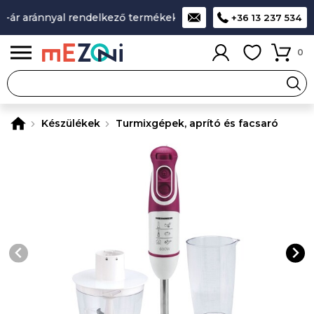
ár aránnyal rendelkező termékek
A legjobb design-minőség-
+36 13 237 534
0
Készülékek
Turmixgépek, aprító és facsaró