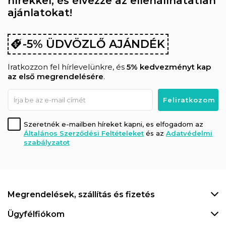
hírekkel, és élvezze az ellenállhatatlan
ajánlatokat!
-5% ÜDVÖZLŐ AJÁNDÉK
Iratkozzon fel hírlevelünkre, és
5% kedvezményt kap
az első megrendelésére
.
Szeretnék e-mailben híreket kapni, es elfogadom az
Általános Szerződési Feltételeket
és az
Adatvédelmi
szabályzatot
Megrendelések, szállítás és fizetés
Ügyfélfiókom